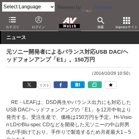
Powered by
Translate
AV Watch
製品
USB DAC
カテゴリ
ログイン
検索
Impressサイト
ニュース
元ソニー開発者によるバランス対応USB DAC/ヘ
ッドフォンアンプ「E1」。150万円
（2014/10/29 10:50）
リスト
RE・LEAFは、DSD再生やバランス出力にも対応した
USB DAC/ヘッドフォンアンプの「E1」を12月中旬より
発売する。受注生産で、価格は150万円を予定。Hi-Visio
n LDやBlu-spec CDなどを開発した元ソニーの中山邦男
氏が手掛けており、手作りで製造するため月産最大1～5