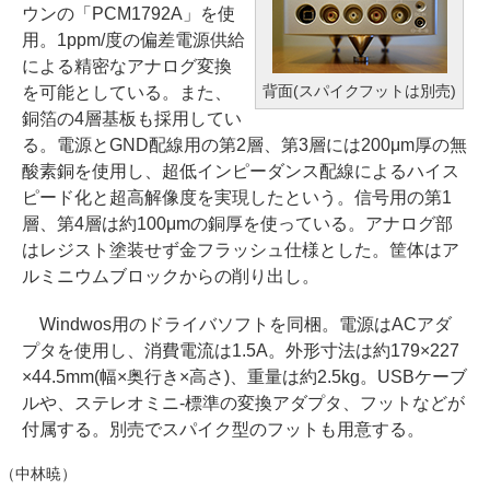
ウンの「PCM1792A」を使
用。1ppm/度の偏差電源供給
による精密なアナログ変換
背面(スパイクフットは別売)
を可能としている。また、
銅箔の4層基板も採用してい
る。電源とGND配線用の第2層、第3層には200μm厚の無
酸素銅を使用し、超低インピーダンス配線によるハイス
ピード化と超高解像度を実現したという。信号用の第1
層、第4層は約100μmの銅厚を使っている。アナログ部
はレジスト塗装せず金フラッシュ仕様とした。筐体はア
ルミニウムブロックからの削り出し。
Windwos用のドライバソフトを同梱。電源はACアダ
プタを使用し、消費電流は1.5A。外形寸法は約179×227
×44.5mm(幅×奥行き×高さ)、重量は約2.5kg。USBケーブ
ルや、ステレオミニ-標準の変換アダプタ、フットなどが
付属する。別売でスパイク型のフットも用意する。
（中林暁）