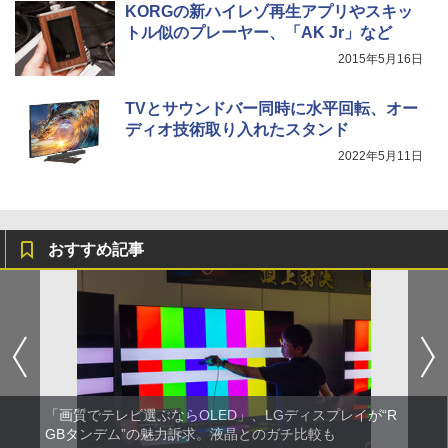
KORGの新ハイレゾ再生アプリやスキッ
トル似のプレーヤー、「AK Jr」など
2015年5月16日
TVとサウンドバー同時に水平回転、オー
ディオ技術取り入れたスタンド
2022年5月11日
おすすめ記事
「画質でテレビ選ぶならOLED」、LGディスプレイが“R
GBタンデム”の魅力訴求。液晶とのガチ比較も