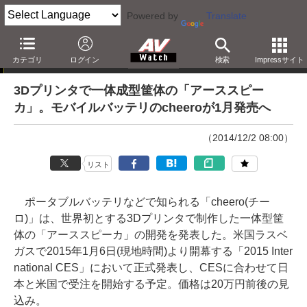
Powered by
Translate
ニュース
カテゴリ
ログイン
検索
Impressサイト
3Dプリンタで一体成型筐体の「アーススピー
カ」。モバイルバッテリのcheeroが1月発売へ
（2014/12/2 08:00）
リスト
ポータブルバッテリなどで知られる「cheero(チー
ロ)」は、世界初とする3Dプリンタで制作した一体型筐
体の「アーススピーカ」の開発を発表した。米国ラスベ
ガスで2015年1月6日(現地時間)より開幕する「2015 Inter
national CES」において正式発表し、CESに合わせて日
本と米国で受注を開始する予定。価格は20万円前後の見
込み。