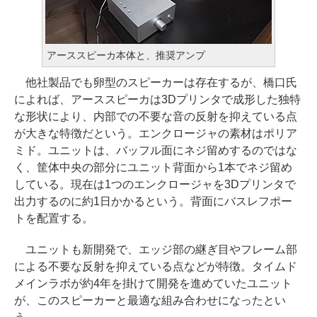
アーススピーカ本体と、推奨アンプ
他社製品でも卵型のスピーカーは存在するが、橋口氏
によれば、アーススピーカは3Dプリンタで成形した独特
な形状により、内部での不要な音の反射を抑えている点
が大きな特徴だという。エンクロージャの素材はポリア
ミド。ユニットは、バッフル面にネジ留めするのではな
く、筐体中央の部分にユニット背面から1本でネジ留め
している。現在は1つのエンクロージャを3Dプリンタで
出力するのに約1日かかるという。背面にバスレフポー
トを配置する。
ユニットも新開発で、エッジ部の継ぎ目やフレーム部
による不要な反射を抑えている点などが特徴。タイムド
メインラボが約4年を掛けて開発を進めていたユニット
が、このスピーカーと最適な組み合わせになったとい