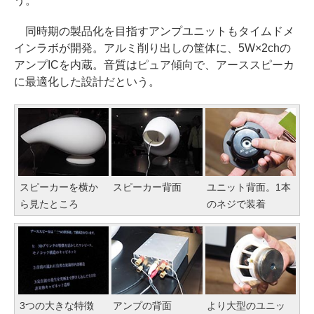
う。
同時期の製品化を目指すアンプユニットもタイムドメ
インラボが開発。アルミ削り出しの筐体に、5W×2chの
アンプICを内蔵。音質はピュア傾向で、アーススピーカ
に最適化した設計だという。
スピーカーを横か
スピーカー背面
ユニット背面。1本
ら見たところ
のネジで装着
3つの大きな特徴
アンプの背面
より大型のユニッ