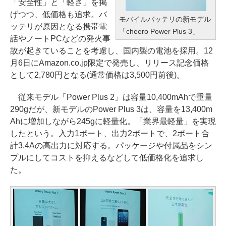
「安全性」と「軽さ」を掲
げつつ、低価格も追求。バ
モバイルバッテリの新モデル
ッテリが原因となる携帯電
「cheero Power Plus 3」
話やノートPCなどの発火事
故が起きていることを考慮し、国内製の電池を採用。12
月6日にAmazon.co.jp限定で発売し、リリース記念価格
として2,780円となる(通常価格は3,500円前後)。
従来モデル「Power Plus 2」は容量10,400mAhで重量
290gだが、新モデルのPower Plus 3は、容量を13,400m
Ahに増加しながら245gに軽量化。「業界最軽量」を実現
したという。入力1ポート、出力2ポートで、2ポート合
計3.4Aの高出力に対応する。パッケージや付属品をシン
プルにしてコストを抑えるなどして低価格化を追求し
た。