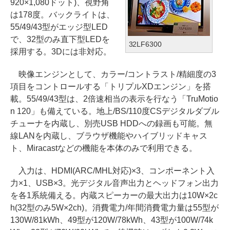
920×1,080ドット)、視野角
は178度。バックライトは、
55/49/43型がエッジ型LED
で、32型のみ直下型LEDを
32LF6300
採用する。3Dには非対応。
映像エンジンとして、カラー/コントラスト/精細度の3
項目をコントロールする「トリプルXDエンジン」を搭
載。55/49/43型は、2倍速相当の表示を行なう「TruMotio
n 120」も備えている。地上/BS/110度CSデジタルダブル
チューナを内蔵し、別売USB HDDへの録画も可能。無
線LANを内蔵し、ブラウザ機能やハイブリッドキャス
ト、Miracastなどの機能を本体のみで利用できる。
入力は、HDMI(ARC/MHL対応)×3、コンポーネント入
力×1、USB×3。光デジタル音声出力とヘッドフォン出力
を各1系統備える。内蔵スピーカーの最大出力は10W×2c
h(32型のみ5W×2ch)。消費電力/年間消費電力量は55型が
130W/81kWh、49型が120W/78kWh、43型が100W/74k