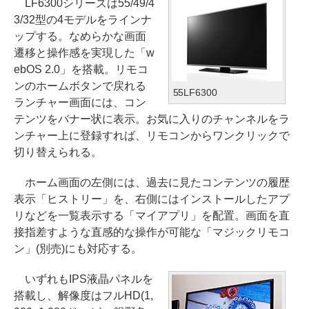
LF6300シリーズは55/49/4
3/32型の4モデルをラインナ
ップする。なめらかな画面
遷移と操作感を実現した「w
ebOS 2.0」を搭載。リモコ
ンのホームボタンで戻れる
55LF6300
ランチャー画面には、コン
テンツをバナー状に表示。お気に入りのチャンネルをラ
ンチャー上に登録すれば、リモコンからワンクリックで
切り替えられる。
ホーム画面の左側には、過去に見たコンテンツの履歴
表示「ヒストリー」を、右側にはインストールしたアプ
リなどを一覧表示する「マイアプリ」を配置。画面を直
接指差すような直感的な操作が可能な「マジックリモコ
ン」(別売)にも対応する。
いずれもIPS液晶パネルを
搭載し、解像度はフルHD(1,