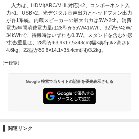
入力は、HDMI(ARC/MHL対応)×2、コンポーネント入
力×1、USB×2。光デジタル音声出力とヘッドフォン出力
が各1系統。内蔵スピーカーの最大出力は5W×2ch。消費
電力/年間消費電力量は28型が55W/41kWh、32型が42W/
34kWhで、待機時はいずれも0.3W。スタンドを含む外形
寸法/重量は、28型が63.9×17.5×43cm(幅×奥行き×高さ)/
4.6kg、22型が50.6×14.1×35.4cm(同)/3.2kg。
（一條徹）
Google 検索で当サイトの記事を優先表示させる
関連リンク