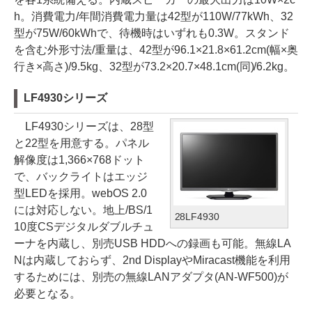
h。消費電力/年間消費電力量は42型が110W/77kWh、32
型が75W/60kWhで、待機時はいずれも0.3W。スタンド
を含む外形寸法/重量は、42型が96.1×21.8×61.2cm(幅×奥
行き×高さ)/9.5kg、32型が73.2×20.7×48.1cm(同)/6.2kg。
LF4930シリーズ
LF4930シリーズは、28型
と22型を用意する。パネル
解像度は1,366×768ドット
で、バックライトはエッジ
型LEDを採用。webOS 2.0
には対応しない。地上/BS/1
28LF4930
10度CSデジタルダブルチュ
ーナを内蔵し、別売USB HDDへの録画も可能。無線LA
Nは内蔵しておらず、2nd DisplayやMiracast機能を利用
するためには、別売の無線LANアダプタ(AN-WF500)が
必要となる。