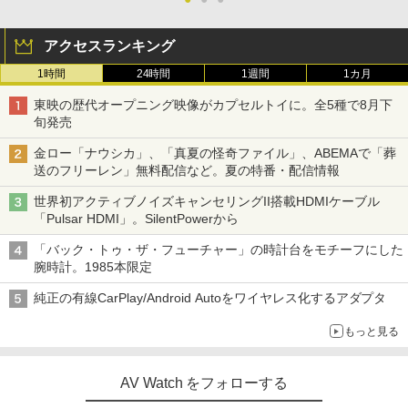
アクセスランキング
1時間
24時間
1週間
1カ月
東映の歴代オープニング映像がカプセルトイに。全5種で8月下
旬発売
金ロー「ナウシカ」、「真夏の怪奇ファイル」、ABEMAで「葬
送のフリーレン」無料配信など。夏の特番・配信情報
世界初アクティブノイズキャンセリングII搭載HDMIケーブル
「Pulsar HDMI」。SilentPowerから
「バック・トゥ・ザ・フューチャー」の時計台をモチーフにした
腕時計。1985本限定
純正の有線CarPlay/Android Autoをワイヤレス化するアダプタ
もっと見る
AV Watch をフォローする