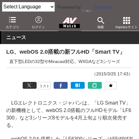
Powered by
Translate
AV Watch
製品
テレビ
LG
カテゴリ
ログイン
検索
Impressサイト
ニュース
LG、webOS 2.0搭載の新フルHD「Smart TV」
直下型LEDの32型やMiracast対応。WXGAなど3シリーズ
（2015/3/25 17:43）
リスト
LGエレクトロニクス・ジャパンは、「LG Smart TV」
の新機種として、webOS 2.0搭載のフルHDモデル「LF6
300」など3シリーズ8モデルを4月上旬より順次発売す
る。
webOS 2.0を搭載した「LF6300シリーズ」は55/49/43/