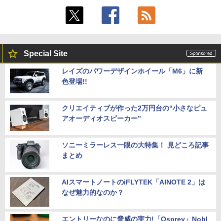
Special Site
レイズのパワーデザインホイール「M6」に新
色登場!!
クリエイティブが作った2万円台の“小さなピュ
アオーディオスピーカー”
ソニーミラーレス一眼の大特集！ 見どころ記事
まとめ
AIスマートノートのiFLYTEK「AINOTE 2」は
なぜ魅力的なのか？
エントリーなのに脅威の実力!「Osprey」Nobl