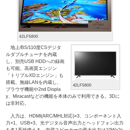
42LF5800
地上/BS/110度CSデジタ
ルダブルチューナを内蔵
し、別売USB HDDへの録画
も可能。高画質エンジン
「トリプルXDエンジン」も
搭載。無線LANを内蔵し、
42LF5800
ブラウザ機能や2nd Displa
y、Miracastなどの機能を本体のみで利用できる。3Dに
は非対応。
入力は、HDMI(ARC/MHL対応)×3、コンポーネント入
力×1、USB×3。光デジタル音声出力とヘッドフォン出力
を各1系統備える。内蔵スピーカーの最大出力は10W×2c