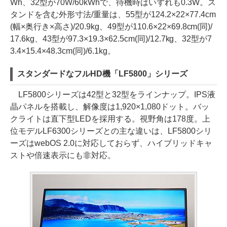
Wh、32型が70W/60kWhで、待機時はいずれも0.3W。ス
タンドを含む外形寸法/重量は、55型が124.2×22×77.4cm
(幅×奥行き×高さ)/20.9kg、49型が110.6×22×69.8cm(同)/
17.6kg、43型が97.3×19.3×62.5cm(同)/12.7kg、32型が7
3.4×15.4×48.3cm(同)/6.1kg。
スタンダードなフルHD機「LF5800」シリーズ
LF5800シリーズは42型と32型をラインナップ。IPS液
晶パネルを搭載し、解像度は1,920×1,080ドット。バッ
クライトは直下型LEDを採用する。視野角は178度。上
位モデルLF6300シリーズとの主な違いは、LF5800シリ
ーズはwebOS 2.0に対応しておらず、ハイブリッドキャ
ストや倍速表示にも非対応。