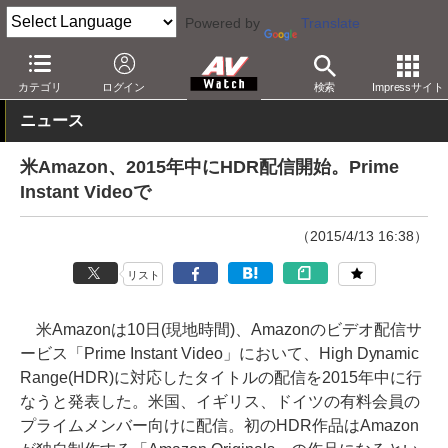
Powered by
Translate
AV Watch
コンテンツ・サービス
映像配信
Amazonビデオ
カテゴリ
ログイン
検索
Impressサイト
ニュース
米Amazon、2015年中にHDR配信開始。Prime
Instant Videoで
（2015/4/13 16:38）
リスト
米Amazonは10日(現地時間)、Amazonのビデオ配信サ
ービス「Prime Instant Video」において、High Dynamic
Range(HDR)に対応したタイトルの配信を2015年中に行
なうと発表した。米国、イギリス、ドイツの有料会員の
プライムメンバー向けに配信。初のHDR作品はAmazon