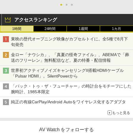
●
●
●
アクセスランキング
1時間
24時間
1週間
1カ月
東映の歴代オープニング映像がカプセルトイに。全5種で8月下
旬発売
金ロー「ナウシカ」、「真夏の怪奇ファイル」、ABEMAで「葬
送のフリーレン」無料配信など。夏の特番・配信情報
世界初アクティブノイズキャンセリングII搭載HDMIケーブル
「Pulsar HDMI」。SilentPowerから
「バック・トゥ・ザ・フューチャー」の時計台をモチーフにした
腕時計。1985本限定
純正の有線CarPlay/Android Autoをワイヤレス化するアダプタ
もっと見る
AV Watch をフォローする