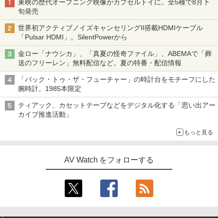
東映の歴代オープニング映像がカプセルトイに。全5種で8月下
旬発売
世界初アクティブノイズキャンセリングII搭載HDMIケーブル
「Pulsar HDMI」。SilentPowerから
金ロー「ナウシカ」、「真夏の怪奇ファイル」、ABEMAで「葬
送のフリーレン」無料配信など。夏の特番・配信情報
「バック・トゥ・ザ・フューチャー」の時計台をモチーフにした
腕時計。1985本限定
ティアック、カセットテープなどをデジタル化する「思い出アー
カイブ推進活動」
もっと見る
AV Watch をフォローする