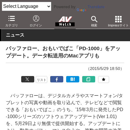
Powered by
Translate
AV Watch
製品
メディアプレーヤー
カテゴリ
ログイン
検索
Impressサイト
ニュース
バッファロー、おもいでばこ「PD-1000」をアッ
プデート。データ転送用のMacアプリも
（2015/5/29 18:50）
リスト
バッファローは、デジタルカメラやスマートフォン/タ
ブレットの写真や動画を取り込んで、テレビなどで閲覧
できる「おもいでばこ」のうち、'15年3月に発売したPD
-1000シリーズのソフトウェアアップデート(Ver 1.01)
を、5月29日より無償で提供開始する。アップデートに