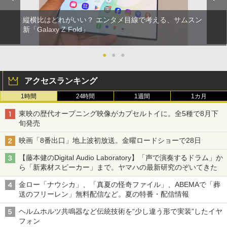
縦横比はどれがいい？ エンタメ目線で考える、サムスン
新「Galaxy Z Fold」
●
●
●
アクセスランキング
1時間
24時間
1週間
1カ月
東映の歴代オープニング映像がカプセルトイに。全5種で8月下
旬発売
映画「8番出口」地上波初放送。金曜ロードショーで28日
【藤本健のDigital Audio Laboratory】「声で演奏するドラム」か
ら「新素材スピーカー」まで。ヤマハの最新研究のぞいてきた
金ロー「ナウシカ」、「真夏の怪奇ファイル」、ABEMAで「葬
送のフリーレン」無料配信など。夏の特番・配信情報
ヘルムホルツ共鳴器など伝統技術を“少し違う形で実装”したイヤ
フォン