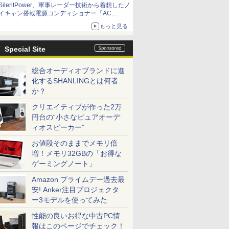
SilentPower、軍事レーダー技術から着想したノ
イキャン搭載電源コンディショナー「AC
iPurifier2」
もっと見る
Special Site
総合オーディオブランドに進
化するSHANLINGとは何者
か？
クリエイティブが作った2万
円台の“小さなピュアオーデ
ィオスピーカー”
お値段そのままでメモリ倍
増！メモリ32GBの「お得な
ゲーミングノート」
Amazon プライムデー過去最
安! Anker注目プロジェクタ
ー3モデルを使ってみた
性能の良いお得な中古PC情
報はこのページでチェック！