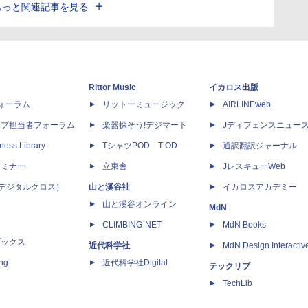
もっと関連記事を見る
Rittor Music
イカロス出版
dフォーラム
リットーミュージック
AIRLINEweb
ップ担当者フォーラム
楽器探そう!デジマート
Jディフェンスニュー
ness Library
TシャツPOD T-OD
通訳翻訳ジャーナル
セミナー
立東舎
JレスキューWeb
 X（デジタルクロス）
山と溪谷社
イカロスアカデミー
山と溪谷オンライン
MdN
CLIMBING-NET
MdN Books
ブックス
近代科学社
MdN Design Interactiv
ing
近代科学社Digital
テックリブ
TechLib