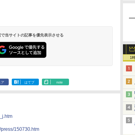
 検索で当サイトの記事を優先表示させる
1
ェア
はてブ
note
_j.htm
t/press/150730.htm