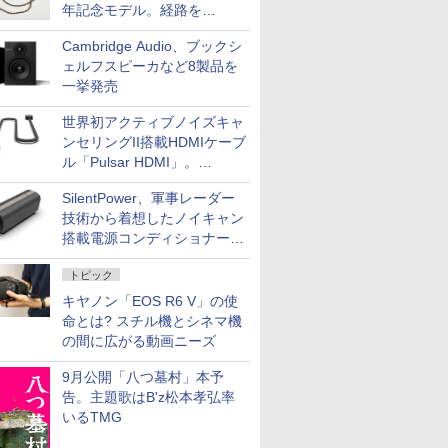
年記念モデル。経路を
NISHIKIで統一。400万円
Cambridge Audio、ブックシ
ェルフスピーカなど8製品を
一挙発売
世界初アクティブノイズキャ
ンセリングII搭載HDMIケーブ
ル「Pulsar HDMI」。
SilentPowerから
SilentPower、軍事レーダー
技術から着想したノイキャン
搭載電源コンディショナー
「AC iPurifier2」
トピック
キヤノン「EOS R6 V」の使
命とは? スチル機とシネマ機
の間に広がる動画ニーズ
9月公開「八つ墓村」本予
告。主題歌はB'z松本孝弘率
いるTMG