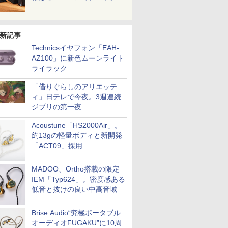
新記事
Technicsイヤフォン「EAH-
AZ100」に新色ムーンライト
ライラック
「借りぐらしのアリエッテ
ィ」日テレで今夜。3週連続
ジブリの第一夜
Acoustune「HS2000Air」。
約13gの軽量ボディと新開発
「ACT09」採用
MADOO、Ortho搭載の限定
IEM「Typ624」。密度感ある
低音と抜けの良い中高音域
Brise Audio“究極ポータブル
オーディオFUGAKU”に10周