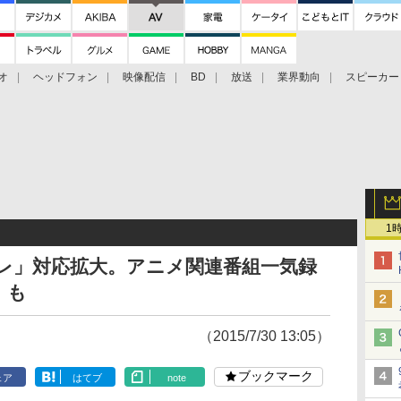
オ
ヘッドフォン
映像配信
BD
放送
業界動向
スピーカー
ェクタ
PS4
BDプレーヤー
映像配信
BD
1
コレ」対応拡大。アニメ関連番組一気録
」も
（2015/7/30 13:05）
ブックマーク
ェア
はてブ
note