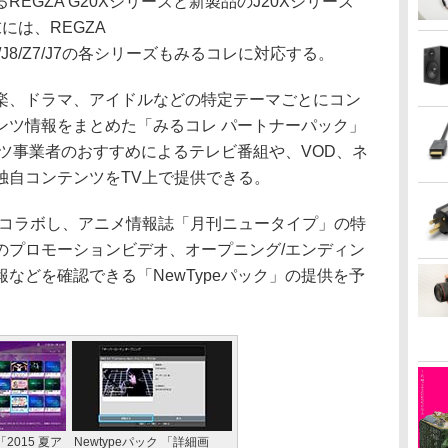
GZA G20Xシリーズと新製品のJ20Xシリーズ
には、REGZA
Z8X/Z8/J8/Z7/J7の各シリーズもみるコレに対応する。
、ドラマ、アイドルなどの特定テーマごとにコン
ンツ情報をまとめた「みるコレ パートナーパック」
ンツ事業者のおすすめによるテレビ番組や、VOD、ネ
独自コンテンツをTV上で提供できる。
とコラボし、アニメ情報誌「月刊ニュータイプ」の特
のプロモーションビデオ、オープニング/エンディン
などを確認できる「NewTypeパック」の提供を予
「2015 夏ア
Newtypeパック 「詳細画