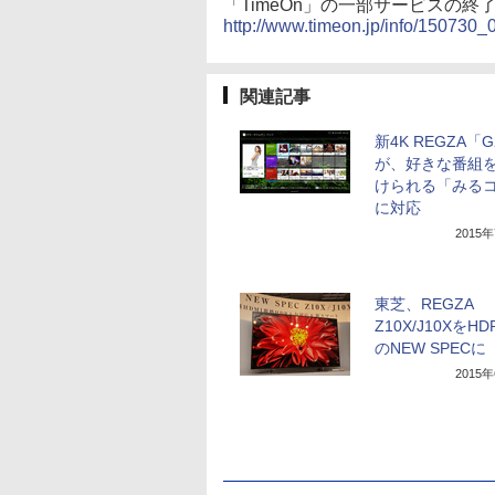
「TimeOn」の一部サービスの終
http://www.timeon.jp/info/150730_
関連記事
新4K REGZA「G
が、好きな番組
けられる「みる
に対応
2015
東芝、REGZA
Z10X/J10XをH
のNEW SPECに
2015