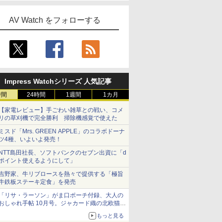
AV Watch をフォローする
Impress Watchシリーズ 人気記事
時間
24時間
1週間
1カ月
【家電レビュー】手ごわい雑草との戦い、コメ
リの草刈機で完全勝利 掃除機感覚で使えた
ミスド「Mrs. GREEN APPLE」のコラボドーナ
ツ4種、いよいよ発売！
NTT島田社長、ソフトバンクのセブン出資に「d
ポイント使えるようにして」
吉野家、牛リブロースを熱々で提供する「極旨
牛鉄板ステーキ定食」を発売
「リサ・ラーソン」がま口ポーチ付録、大人の
おしゃれ手帖 10月号。ジャカード織の北欧猫デ
ザイン
もっと見る