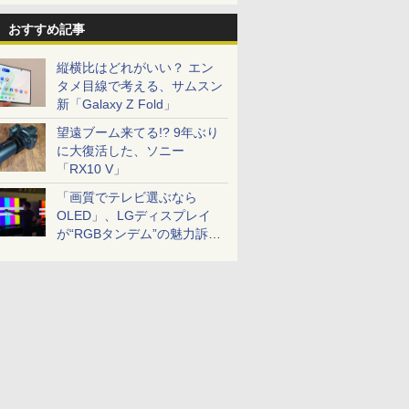
おすすめ記事
縦横比はどれがいい？ エン
タメ目線で考える、サムスン
新「Galaxy Z Fold」
望遠ブーム来てる!? 9年ぶり
に大復活した、ソニー
「RX10 V」
「画質でテレビ選ぶなら
OLED」、LGディスプレイ
が“RGBタンデム”の魅力訴
求。液晶とのガチ比較も