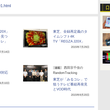
了
01.html
20X」
東芝、全録再定義のタ
を見つ
イムシフト4K
コレ」
TV「REGZA J20X」
2015年7月29日
年7月14日
西田宗千佳の
連載
DR対応
RandomTracking
東芝が「みるコレ」で
年6月10日
狙うテレビ番組再発見
とVOD時代
2015年8月20日