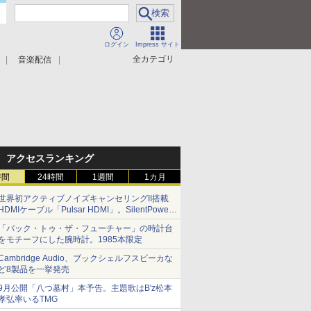
ログイン
Impress サイト
全カテゴリ
音楽配信
アクセスランキング
時間
24時間
1週間
1カ月
世界初アクティブノイズキャンセリングII搭載
HDMIケーブル「Pulsar HDMI」。SilentPower
から
「バック・トゥ・ザ・フューチャー」の時計台
をモチーフにした腕時計。1985本限定
Cambridge Audio、ブックシェルフスピーカな
ど8製品を一挙発売
9月公開「八つ墓村」本予告。主題歌はB'z松本
孝弘率いるTMG