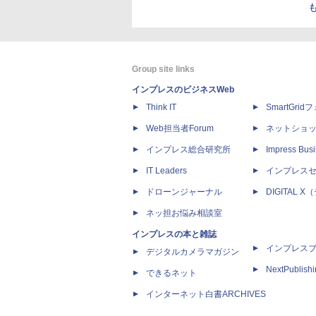
Group site links
インプレスのビジネスWeb
Think IT
SmartGri
Web担当者Forum
ネットショ
インプレス総合研究所
Impress Busi
IT Leaders
インプレス
ドローンジャーナル
DIGITAL
ネッ担お悩み相談室
インプレスの本と雑誌
インプレス
デジタルカメラマガジン
NextPublish
できるネット
インターネット白書ARCHIVES