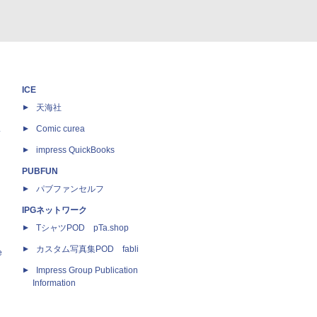
ICE
天海社
ス
Comic curea
impress QuickBooks
PUBFUN
パブファンセルフ
IPGネットワーク
TシャツPOD pTa.shop
カスタム写真集POD fabli
e
Impress Group Publication
Information