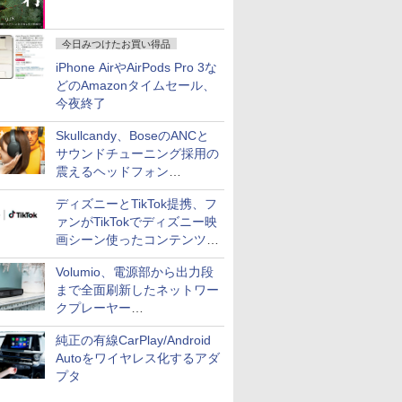
今日みつけたお買い得品
iPhone AirやAirPods Pro 3な
どのAmazonタイムセール、
今夜終了
Skullcandy、BoseのANCと
サウンドチューニング採用の
震えるヘッドフォン
「Crusher 1080 ANC」
ディズニーとTikTok提携、フ
ァンがTikTokでディズニー映
画シーン使ったコンテンツ制
作、Disney+にも配信
Volumio、電源部から出力段
まで全面刷新したネットワー
クプレーヤー
「Primo（2026）」
純正の有線CarPlay/Android
Autoをワイヤレス化するアダ
プタ