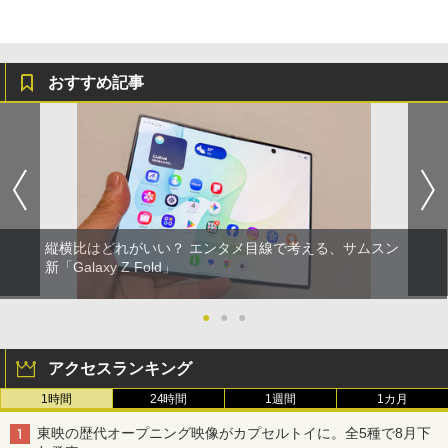
おすすめ記事
縦横比はどれがいい？ エンタメ目線で考える、サムスン
新「Galaxy Z Fold」
●
●
●
アクセスランキング
1時間
24時間
1週間
1カ月
東映の歴代オープニング映像がカプセルトイに。全5種で8月下