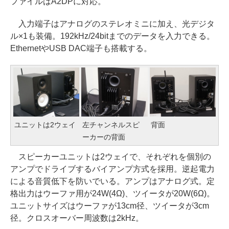
ファイルはA2DPに対応。
入力端子はアナログのステレオミニに加え、光デジタ
ル×1も装備。192kHz/24bitまでのデータを入力できる。
EthernetやUSB DAC端子も搭載する。
ユニットは2ウェイ
左チャンネルスピ
背面
ーカーの背面
スピーカーユニットは2ウェイで、それぞれを個別の
アンプでドライブするバイアンプ方式を採用。逆起電力
による音質低下を防いでいる。アンプはアナログ式。定
格出力はウーファ用が24W(4Ω)、ツイータが20W(6Ω)。
ユニットサイズはウーファが13cm径、ツイータが3cm
径。クロスオーバー周波数は2kHz。