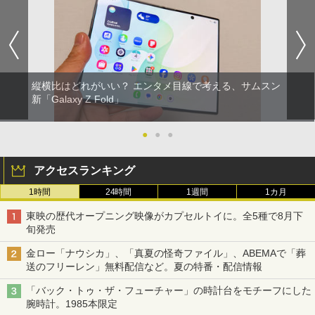
縦横比はどれがいい？ エンタメ目線で考える、サムスン
新「Galaxy Z Fold」
●
●
●
アクセスランキング
1時間
24時間
1週間
1カ月
東映の歴代オープニング映像がカプセルトイに。全5種で8月下
旬発売
金ロー「ナウシカ」、「真夏の怪奇ファイル」、ABEMAで「葬
送のフリーレン」無料配信など。夏の特番・配信情報
「バック・トゥ・ザ・フューチャー」の時計台をモチーフにした
腕時計。1985本限定