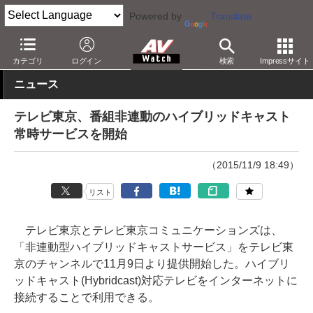
Powered by
Translate
AV Watch
コンテンツ・サービス
放送
カテゴリ
ログイン
検索
Impressサイト
ニュース
テレビ東京、番組非連動のハイブリッドキャスト
常時サービスを開始
（2015/11/9 18:49）
リスト
テレビ東京とテレビ東京コミュニケーションズは、
「非連動型ハイブリッドキャストサービス」をテレビ東
京のチャンネルで11月9日より提供開始した。ハイブリ
ッドキャスト(Hybridcast)対応テレビをインターネットに
接続することで利用できる。