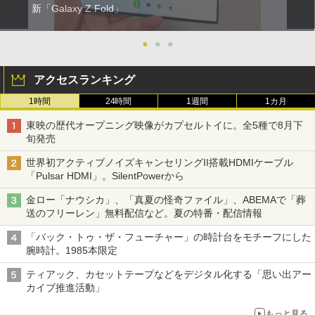
新「Galaxy Z Fold」
●
●
●
アクセスランキング
1時間
24時間
1週間
1カ月
東映の歴代オープニング映像がカプセルトイに。全5種で8月下
旬発売
世界初アクティブノイズキャンセリングII搭載HDMIケーブル
「Pulsar HDMI」。SilentPowerから
金ロー「ナウシカ」、「真夏の怪奇ファイル」、ABEMAで「葬
送のフリーレン」無料配信など。夏の特番・配信情報
「バック・トゥ・ザ・フューチャー」の時計台をモチーフにした
腕時計。1985本限定
ティアック、カセットテープなどをデジタル化する「思い出アー
カイブ推進活動」
もっと見る