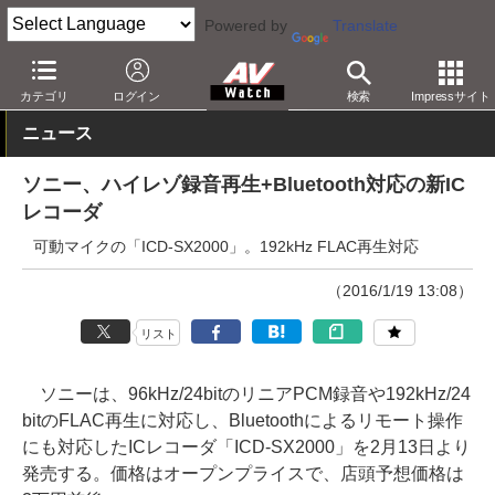
Powered by
Translate
AV Watch
製品
音楽/ボイスレコーダ
カテゴリ
ログイン
検索
Impressサイト
ニュース
ソニー、ハイレゾ録音再生+Bluetooth対応の新IC
レコーダ
可動マイクの「ICD-SX2000」。192kHz FLAC再生対応
（2016/1/19 13:08）
リスト
ソニーは、96kHz/24bitのリニアPCM録音や192kHz/24
bitのFLAC再生に対応し、Bluetoothによるリモート操作
にも対応したICレコーダ「ICD-SX2000」を2月13日より
発売する。価格はオープンプライスで、店頭予想価格は