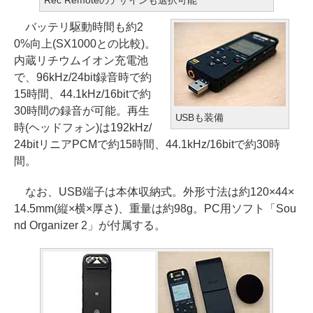
バッテリ駆動時間も約2
0%向上(SX1000との比較)。
内蔵リチウムイオン充電池
で、96kHz/24bit録音時で約
15時間、44.1kHz/16bitで約
30時間の録音が可能。再生
USBも装備
時(ヘッドフォン)は192kHz/
24bitリニアPCMで約15時間、44.1kHz/16bitで約30時
間。
なお、USB端子は本体収納式。外形寸法は約120×44×
14.5mm(縦×横×厚さ)、重量は約98g。PC用ソフト「Sou
nd Organizer 2」が付属する。