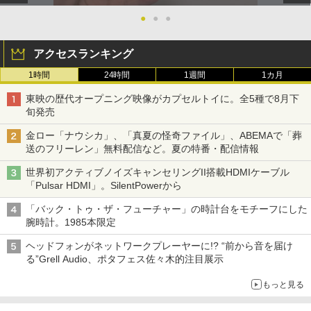
●
●
●
アクセスランキング
1時間
24時間
1週間
1カ月
東映の歴代オープニング映像がカプセルトイに。全5種で8月下
旬発売
金ロー「ナウシカ」、「真夏の怪奇ファイル」、ABEMAで「葬
送のフリーレン」無料配信など。夏の特番・配信情報
世界初アクティブノイズキャンセリングII搭載HDMIケーブル
「Pulsar HDMI」。SilentPowerから
「バック・トゥ・ザ・フューチャー」の時計台をモチーフにした
腕時計。1985本限定
ヘッドフォンがネットワークプレーヤーに!? “前から音を届け
る”Grell Audio、ポタフェス佐々木的注目展示
もっと見る