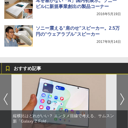
耳を塞がない「N」国内初展示。ソニー
ビルに新規事業創出の製品コーナー
2016年5月19日
ソニー震える“肩のせ”スピーカー。2.5万
円の“ウェアラブル”スピーカー
2017年9月14日
おすすめ記事
縦横比はどれがいい？ エンタメ目線で考える、サムスン
新「Galaxy Z Fold」