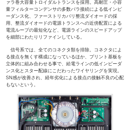
ァラ巻大容量トロイダルトランスを採用。高耐圧・小容
量フィルターコンデンサの多数パラ接続による低インピ
ーダンス化、ファーストリカバリ整流ダイオードの採
用、整流ダイオードの電源トランスへの近傍配置による
電流ループの最短化など、電源ラインのスピードアップ
を細部にわたりリファインしている。
信号系では、全てのコネクタ類を排除。コネクタによ
る接点を無くす構成になっているほか、プリント基板を
立体的に組み合わせる事で、給電ラインの低インピーダ
ンス化とスター配線にこだわったワイヤリングを実現。
SN感が改善され、経年劣化による接点の接触不良の心配
もないという。