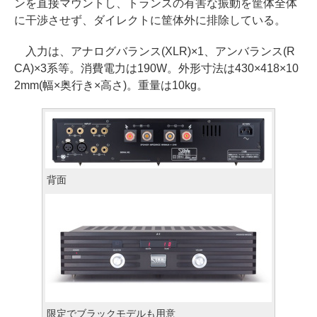
ンを直接マウントし、トランスの有害な振動を筐体全体
に干渉させず、ダイレクトに筐体外に排除している。
入力は、アナログバランス(XLR)×1、アンバランス(R
CA)×3系等。消費電力は190W。外形寸法は430×418×10
2mm(幅×奥行き×高さ)。重量は10kg。
背面
限定でブラックモデルも用意