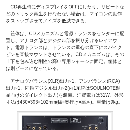
CD再生時にディスプレイをOFFにしたり、リピートな
どのトリック再生を行なわない場合は、マイコンの動作
をストップさせてノイズを低減できる。
筐体は、CDメカニズムと電源トランスをセンターに配
置し、アナログ部とデジタル部を振り分けるレイアウ
ト。電源トランスは、トランスの重心の直下にスパイク
ピンを直接マウントさせている。CDメカニズムは、その
上下を包み込む剛性の高い専用シャーシに固定。筐体と
は別ピースになっている。
アナログバランス(XLR)出力×1、アンバランス(RCA)
出力×1、同軸デジタル出力×2(内1系統はSOULNOTE製
品向けのダイレクト出力)を装備。消費電力は31W。外形
寸法は430×393×102mm(幅×奥行き×高さ)。重量は9kg。