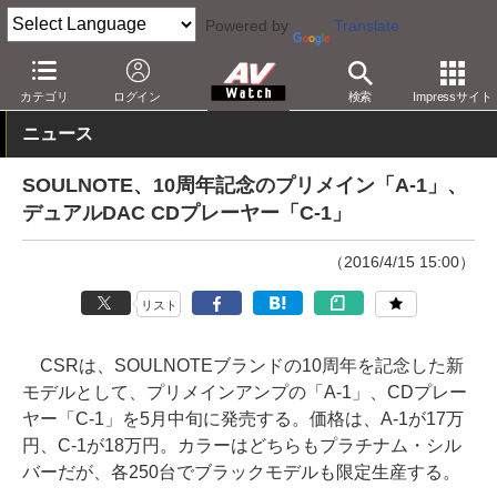
Powered by
Translate
AV Watch
製品
オーディオアンプ
カテゴリ
ログイン
検索
Impressサイト
ニュース
SOULNOTE、10周年記念のプリメイン「A-1」、
デュアルDAC CDプレーヤー「C-1」
（2016/4/15 15:00）
リスト
CSRは、SOULNOTEブランドの10周年を記念した新
モデルとして、プリメインアンプの「A-1」、CDプレー
ヤー「C-1」を5月中旬に発売する。価格は、A-1が17万
円、C-1が18万円。カラーはどちらもプラチナム・シル
バーだが、各250台でブラックモデルも限定生産する。