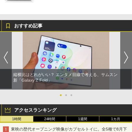
おすすめ記事
縦横比はどれがいい？ エンタメ目線で考える、サムスン
新「Galaxy Z Fold」
●
●
●
アクセスランキング
1時間
24時間
1週間
1カ月
東映の歴代オープニング映像がカプセルトイに。全5種で8月下