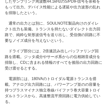
したサンプリング周波数44.1kHzのS/PDIF信号を余裕を
もって出力。デバイス性能による遅延や出力波形の乱れ
を排除したという。
通常の出力とは別に、SOULNOTE製品向けのダイレ
クト出力も装備。トランスを持たないダイレクト出力回
路で、純粋な矩形波信号を送り出し、受信側の回路に不
要なノイズ成分を与えないという。
ドライブ部分には、2倍速読み出しバッファリング回
路を搭載。ジッタ成分やサーボ系からの位相雑音成分を
排除し、CDに含まれる情報のすべてを後段の出力回路に
受け渡せるとする。
電源部には、180VAのトロイダル電源トランスを搭
載。アナログ出力回路には、パワーアンプ並のの容量を
持つプラスマイナス独立巻線バイファラ巻大容量トロイ
ダルトランスから、高速整流平滑回路に電力供給してい
る。