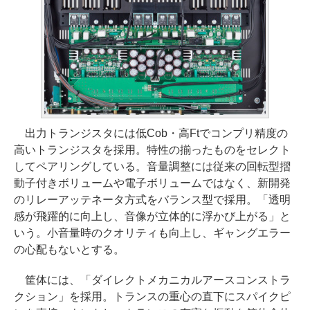
出力トランジスタには低Cob・高Ftでコンプリ精度の
高いトランジスタを採用。特性の揃ったものをセレクト
してペアリングしている。音量調整には従来の回転型摺
動子付きボリュームや電子ボリュームではなく、新開発
のリレーアッテネータ方式をバランス型で採用。「透明
感が飛躍的に向上し、音像が立体的に浮かび上がる」と
いう。小音量時のクオリティも向上し、ギャングエラー
の心配もないとする。
筐体には、「ダイレクトメカニカルアースコンストラ
クション」を採用。トランスの重心の直下にスパイクピ