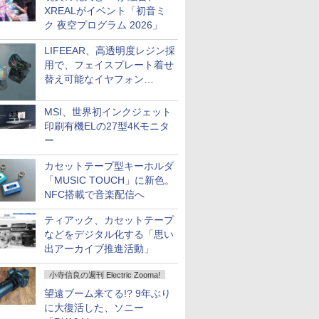
XREALがイベント「初音ミ
ク 夜空プログラム 2026」
LIFEEAR、高透明度レジン採
用で、フェイスプレート着せ
替え可能なイヤフォン
「Nova Shell」
MSI、世界初インクジェット
印刷有機ELの27型4Kモニタ
ー
カセットテープ型キーホルダ
「MUSIC TOUCH」に新色。
NFC搭載で音楽配信へ
ティアック、カセットテープ
などをデジタル化する「思い
出アーカイブ推進活動」
小寺信良の週刊 Electric Zooma!
望遠ブーム来てる!? 9年ぶり
に大復活した、ソニー