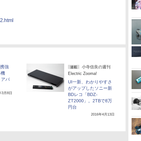
2.html
連携強
小寺信良の週刊
連載
4機
Electric Zooma!
ィアバ
UI一新、わかりやすさ
がアップしたソニー新
6年3月8日
BDレコ「BDZ-
ZT2000」。2TBで8万
円台
2016年4月13日