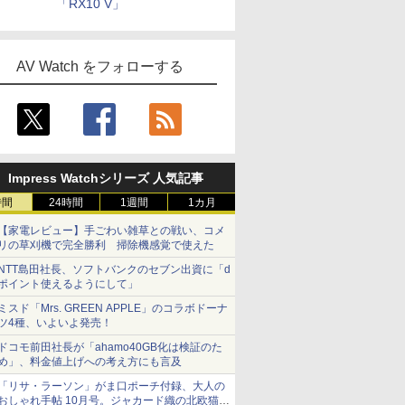
「RX10 V」
AV Watch をフォローする
Impress Watchシリーズ 人気記事
時間
24時間
1週間
1カ月
【家電レビュー】手ごわい雑草との戦い、コメ
リの草刈機で完全勝利 掃除機感覚で使えた
NTT島田社長、ソフトバンクのセブン出資に「d
ポイント使えるようにして」
ミスド「Mrs. GREEN APPLE」のコラボドーナ
ツ4種、いよいよ発売！
ドコモ前田社長が「ahamo40GB化は検証のた
め」、料金値上げへの考え方にも言及
「リサ・ラーソン」がま口ポーチ付録、大人の
おしゃれ手帖 10月号。ジャカード織の北欧猫デ