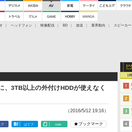
オ
ヘッドフォン
映像配信
BD
放送
業界動向
スピーカー
ェクタ
PS4
BDプレーヤー
映像配信
BD
1
に、3TB以上の外付けHDDが使えなく
（2016/5/12 19:16）
ブックマーク
ェア
はてブ
note