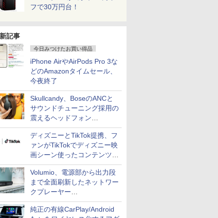
フで30万円台！
新記事
今日みつけたお買い得品
iPhone AirやAirPods Pro 3な
どのAmazonタイムセール、
今夜終了
Skullcandy、BoseのANCと
サウンドチューニング採用の
震えるヘッドフォン
「Crusher 1080 ANC」
ディズニーとTikTok提携、フ
ァンがTikTokでディズニー映
画シーン使ったコンテンツ制
作、Disney+にも配信
Volumio、電源部から出力段
まで全面刷新したネットワー
クプレーヤー
「Primo（2026）」
純正の有線CarPlay/Android