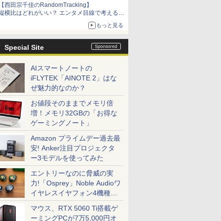
【西田宗千佳のRandomTracking】
縦横比はどれがいい？ エンタメ目線で考える、
サムスン新「Galaxy Z Fold」
もっと見る
Special Site
AIスマートノートの
iFLYTEK「AINOTE 2」はな
ぜ魅力的なのか？
お値段そのままでメモリ倍
増！メモリ32GBの「お得な
ゲーミングノート」
Amazon プライムデー過去最
安! Anker注目プロジェクタ
ー3モデルを使ってみた
エントリーなのに脅威の実
力!「Osprey」Noble Audioワ
イヤレスイヤフォン4機種を
一気に聴く
マウス、RTX 5060 Ti搭載ゲ
ーミングPCが7万5,000円オ