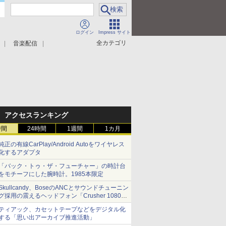
ログイン
Impress サイト
全カテゴリ
音楽配信
アクセスランキング
時間
24時間
1週間
1カ月
純正の有線CarPlay/Android Autoをワイヤレス
化するアダプタ
「バック・トゥ・ザ・フューチャー」の時計台
をモチーフにした腕時計。1985本限定
Skullcandy、BoseのANCとサウンドチューニン
グ採用の震えるヘッドフォン「Crusher 1080
ANC」
ティアック、カセットテープなどをデジタル化
する「思い出アーカイブ推進活動」