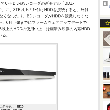
いるBlu-rayレコーダの新モデル「BDZ-
0/ZW500」に、3TB以上の外付けHDDを接続すると、外付
なくなったり、BDレコーダがHDDを認識しなくな
た。6月下旬までにファームウェアアップデートで
B以上のHDDの使用中止、録画済み映像の内蔵HDD
いる。
ーダの新モデル「BDZ-