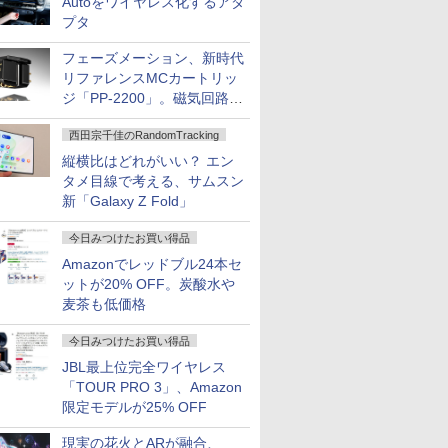
Autoをワイヤレス化するアダ
プタ
フェーズメーション、新時代
リファレンスMCカートリッ
ジ「PP-2200」。磁気回路や
ハウジングを根本から見直し
西田宗千佳のRandomTracking
縦横比はどれがいい？ エン
タメ目線で考える、サムスン
新「Galaxy Z Fold」
今日みつけたお買い得品
Amazonでレッドブル24本セ
ットが20% OFF。炭酸水や
麦茶も低価格
今日みつけたお買い得品
JBL最上位完全ワイヤレス
「TOUR PRO 3」、Amazon
限定モデルが25% OFF
現実の花火とARが融合、