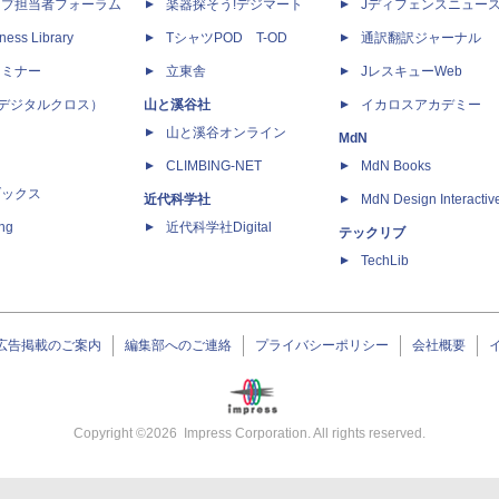
ップ担当者フォーラム
楽器探そう!デジマート
Jディフェンスニュー
ness Library
TシャツPOD T-OD
通訳翻訳ジャーナル
セミナー
立東舎
JレスキューWeb
 X（デジタルクロス）
山と溪谷社
イカロスアカデミー
山と溪谷オンライン
MdN
CLIMBING-NET
MdN Books
ブックス
近代科学社
MdN Design Interactiv
ing
近代科学社Digital
テックリブ
TechLib
広告掲載のご案内
編集部へのご連絡
プライバシーポリシー
会社概要
Copyright ©
2026
Impress Corporation. All rights reserved.