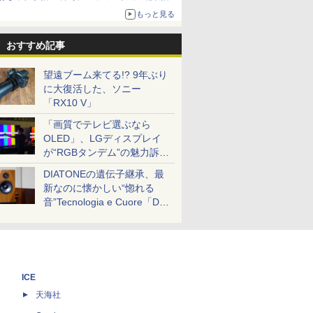
ザイン
もっと見る
おすすめ記事
望遠ブーム来てる!? 9年ぶり
に大復活した、ソニー
「RX10 V」
「画質でテレビ選ぶなら
OLED」、LGディスプレイ
が“RGBタンデム”の魅力訴
求。液晶とのガチ比較も
DIATONEの遺伝子継承、最
新なのに懐かしい“惚れる
音”Tecnologia e Cuore「DS-
TC52B」を聴く
ICE
天海社