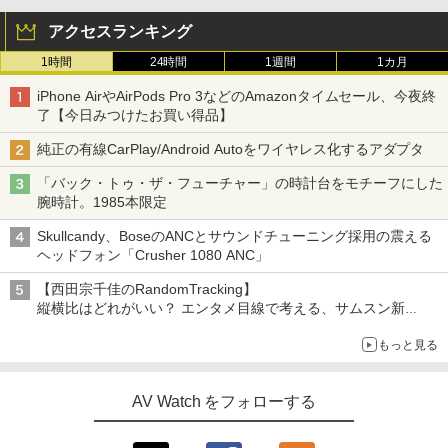
アクセスランキング
1時間
24時間
1週間
1カ月
iPhone AirやAirPods Pro 3などのAmazonタイムセール、今夜終
了【今日みつけたお買い得品】
純正の有線CarPlay/Android Autoをワイヤレス化するアダプタ
「バック・トゥ・ザ・フューチャー」の時計台をモチーフにした
腕時計。1985本限定
Skullcandy、BoseのANCとサウンドチューニング採用の震える
ヘッドフォン「Crusher 1080 ANC」
【西田宗千佳のRandomTracking】
縦横比はどれがいい？ エンタメ目線で考える、サムスン新
「Galaxy Z Fold」
もっと見る
AV Watch をフォローする