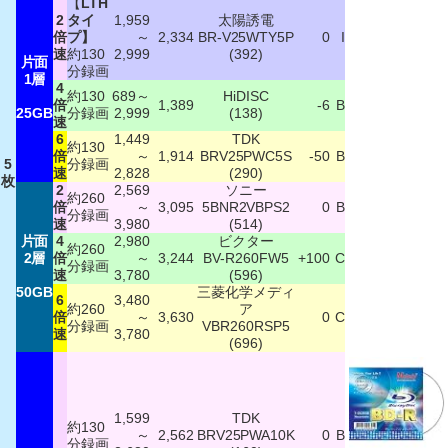
【
LTH
2
タイ
1,959
太陽誘電
倍
プ】
～
2,334
BR-V25WTY5P
0
I
速
約130
2,999
(392)
片面
分録画
1層
4
約130
689～
HiDISC
倍
1,389
-6
B
25GB
分録画
2,999
(138)
速
6
1,449
TDK
約130
倍
～
1,914
BRV25PWC5S
-50
B
5
分録画
速
2,828
(290)
枚
2
2,569
ソニー
約260
倍
～
3,095
5BNR2VBPS2
0
B
分録画
速
3,980
(514)
片面
4
2,980
ビクター
約260
2層
倍
～
3,244
BV-R260FW5
+100
C
分録画
速
3,780
(596)
50GB
三菱化学メディ
6
3,480
約260
ア
倍
～
3,630
0
C
分録画
VBR260RSP5
速
3,780
(696)
1,599
TDK
約130
～
2,562
BRV25PWA10K
0
B
分録画