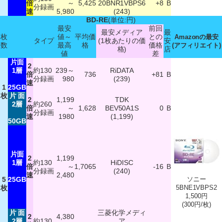
倍
～
5,425
20BNR1VBPS6
+8
B
分録画
速
5,980
(243)
BD-RE
(単位:円)
最安
前回
最安メディア
最
枚
値～
平均価
との
Amazonの最安
タイプ
(1枚あたりの価
安
数
最高
格
価格
(アフィリエイト)
格)
店
値
差
片面
2
1層
約130
239～
RiDATA
倍
736
+81
B
分録画
980
(239)
速
1
25GB
枚
片 面
2
1,199
TDK
2層
約260
倍
～
1,628
BEV50A1S
0
B
分録画
速
1980
(1,199)
50GB
片面
2
1,199
1層
約130
HiDISC
倍
～
1,7065
-16
B
分録画
(240)
速
2,480
5
25GB
ソニー
枚
5BNE1VBPS2
1,500円
(300円/枚)
片 面
三菱化学メディ
2
4,380
2層
約130
ア