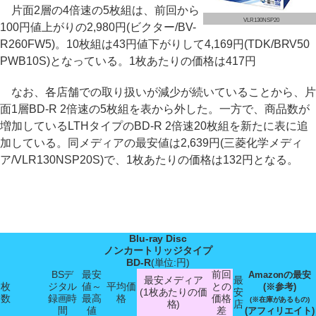
片面2層の4倍速の5枚組は、前回から
VLR130NSP20
100円値上がりの2,980円(ビクター/BV-
R260FW5)。10枚組は43円値下がりして4,169円(TDK/BRV50
PWB10S)となっている。1枚あたりの価格は417円
なお、各店舗での取り扱いが減少が続いていることから、片
面1層BD-R 2倍速の5枚組を表から外した。一方で、商品数が
増加しているLTHタイプのBD-R 2倍速20枚組を新たに表に追
加している。同メディアの最安値は2,639円(三菱化学メディ
ア/VLR130NSP20S)で、1枚あたりの価格は132円となる。
Blu-ray Disc
ノンカートリッジタイプ
BD-R
(単位:円)
BSデ
最安
前回
Amazonの最安
最安メディア
最
枚
ジタル
値～
平均価
との
(※参考)
(1枚あたりの価
安
数
録画時
最高
格
価格
(※在庫があるもの)
格)
店
間
値
差
(アフィリエイト)