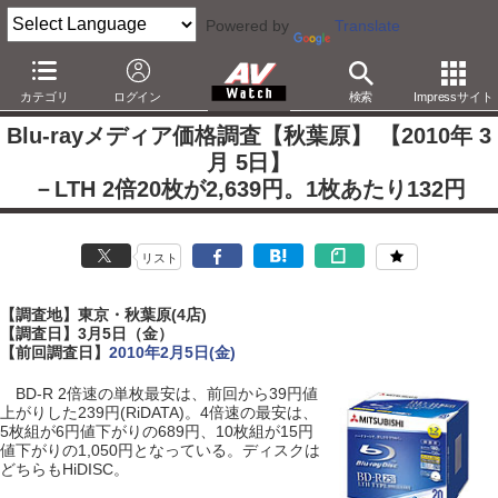
Powered by
Translate
AV Watch
製品
記録メディア
BD
カテゴリ
ログイン
検索
Impressサイト
Blu-rayメディア価格調査【秋葉原】 【2010年 3
月 5日】
－LTH 2倍20枚が2,639円。1枚あたり132円
リスト
【調査地】東京・秋葉原(4店)
【調査日】3月5日（金）
【前回調査日】
2010年2月5日(金)
BD-R 2倍速の単枚最安は、前回から39円値
上がりした239円(RiDATA)。4倍速の最安は、
5枚組が6円値下がりの689円、10枚組が15円
値下がりの1,050円となっている。ディスクは
どちらもHiDISC。