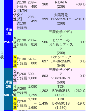
約130
239～
RiDATA
360
+39
B
分録画
480
(239)
2
【
LTH
倍
タイ
太陽誘電
298～
速
プ】
399
BR-V25WTY
-201
C
499
約130
(298)
分録画
片面
三菱化学メディ
1層
ア
4
約130
200～
とソニーの
25GB
倍
506
0
C
分録画
816
おためしディス
速
ク
1
(200)
枚
6
パナソニック
約130
549～
倍
697
LM-BR25MW
0
B
分録画
880
速
(549)
三菱化学メディ
2
約260
500～
ア
倍
803
0
D
分録画
1,080
VBR260NP1
速
片面
(500)
2層
4
1,080
TDK
約260
倍
～
1,202
BRV50B1S
+262
C
分録画
50GB
速
1,299
(1,080)
6
1,280
TDK
約260
倍
～
1,435
BRV50C1S
-19
C
分録画
速
1,680
(1,280)