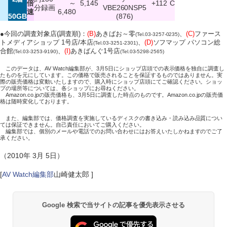
倍
～
5,145
+112
C
分録画
VBE260NSP5
速
6,480
50GB
(876)
●今回の調査対象店(調査順)：
(B)
あきばお～零
、
(C)
ファース
(Tel.03-3257-0235)
トメディアショップ 1号店/本店
、
(D)
ソフマップ パソコン総
(Tel.03-3251-2301)
合館
、
(I)
あきばんぐ1号店
(Tel.03-3253-9190)
(Tel.03-5298-2565)
このデータは、AV Watch編集部が、3月5日にショップ店頭での表示価格を独自に調査し
たものを元にしています。この価格で販売されることを保証するものではありません。実
際の販売価格は変動いたしますので、購入時にショップ店頭にてご確認ください。ショッ
プの場所等については、各ショップにお尋ねください。
Amazon.co.jpの販売価格も、3月5日に調査した時点のものです。Amazon.co.jpの販売価
格は随時変化しております。
また、編集部では、価格調査を実施しているディスクの書き込み・読み込み品質につい
ては保証できません。自己責任においてご購入ください。
編集部では、個別のメールや電話でのお問い合わせにはお答えいたしかねますのでご了
承ください。
（2010年 3月 5日）
[
AV Watch編集部
山崎健太郎 ]
Google 検索で当サイトの記事を優先表示させる