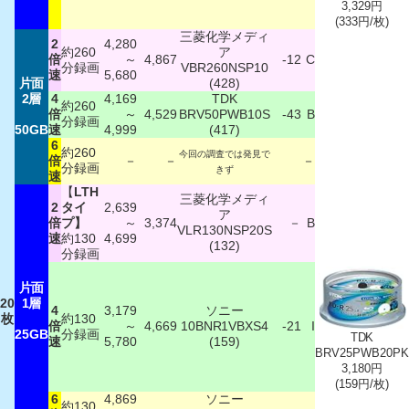
3,329円
(333円/枚)
三菱化学メディ
2
4,280
約260
ア
倍
～
4,867
-12
C
分録画
VBR260NSP10
速
5,680
片面
(428)
2層
4
4,169
TDK
約260
倍
～
4,529
BRV50PWB10S
-43
B
分録画
50GB
速
4,999
(417)
6
約260
今回の調査では発見で
倍
－
－
－
分録画
きず
速
【
LTH
三菱化学メディ
2
タイ
2,639
ア
倍
プ】
～
3,374
－
B
VLR130NSP20S
速
約130
4,699
(132)
分録画
片面
20
1層
4
3,179
ソニー
枚
約130
倍
～
4,669
10BNR1VBXS4
-21
I
25GB
分録画
TDK
速
5,780
(159)
BRV25PWB20PK
3,180円
(159円/枚)
6
4,869
ソニー
約130