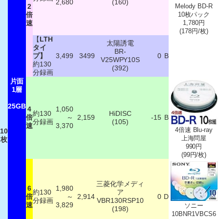
2,680
(160)
2
Melody BD-R
倍
10枚パック
速
1,780円
(178円/枚)
【
LTH
太陽誘電
タイ
BR-
プ】
3,499
3499
0
B
V25WPY10S
約130
(392)
分録画
片面
1層
25GB
4
1,050
約130
HiDISC
倍
～
2,159
-15
B
分録画
(105)
速
3,370
4倍速 Blu-ray
10
上海問屋
枚
990円
(99円/枚)
三菱化学メディ
6
1,980
約130
ア
倍
～
2,914
0
D
分録画
VBR130RSP10
速
3,829
ソニー
(198)
10BNR1VBCS6