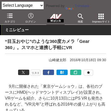
Powered by
Translate
AV Watch
製品
ビデオカメラ
カテゴリ
ログイン
検索
Impressサイト
ミニレビュー
“目玉おやじ”のような360度カメラ「Gear
360」。スマホと連携し手軽にVR
山崎健太郎
2016年10月18日 09:30
リスト
9月に開催された「東京ゲームショウ」は、各社のブ
ースにHMD(ヘッドマウントディスプレイ)が設置され、
VRゲームを紹介。さらに10月13日にはPS VRも発売さ
れるなど、“VR元年”と呼ばれる2016年の盛り上がりも高
まっている。