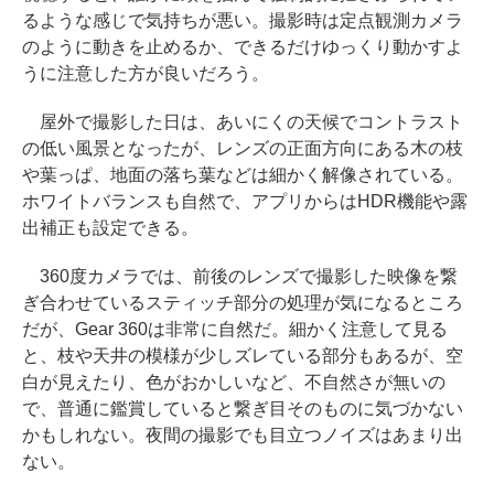
るような感じで気持ちが悪い。撮影時は定点観測カメラ
のように動きを止めるか、できるだけゆっくり動かすよ
うに注意した方が良いだろう。
屋外で撮影した日は、あいにくの天候でコントラスト
の低い風景となったが、レンズの正面方向にある木の枝
や葉っぱ、地面の落ち葉などは細かく解像されている。
ホワイトバランスも自然で、アプリからはHDR機能や露
出補正も設定できる。
360度カメラでは、前後のレンズで撮影した映像を繋
ぎ合わせているスティッチ部分の処理が気になるところ
だが、Gear 360は非常に自然だ。細かく注意して見る
と、枝や天井の模様が少しズレている部分もあるが、空
白が見えたり、色がおかしいなど、不自然さが無いの
で、普通に鑑賞していると繋ぎ目そのものに気づかない
かもしれない。夜間の撮影でも目立つノイズはあまり出
ない。