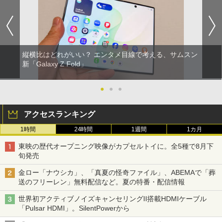
縦横比はどれがいい？ エンタメ目線で考える、サムスン
新「Galaxy Z Fold」
●
●
●
アクセスランキング
1時間
24時間
1週間
1カ月
東映の歴代オープニング映像がカプセルトイに。全5種で8月下
旬発売
金ロー「ナウシカ」、「真夏の怪奇ファイル」、ABEMAで「葬
送のフリーレン」無料配信など。夏の特番・配信情報
世界初アクティブノイズキャンセリングII搭載HDMIケーブル
「Pulsar HDMI」。SilentPowerから