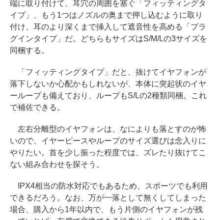
端に取り付けて、耳穴の周囲を塞ぐ「フィッティングタ
イプ」、もう1つはノズルの奥まで押し込むように取り
付け、耳のより深くまで挿入して遮音性を高める「プラ
グインタイプ」だ。どちらもサイズはS/M/Lの3サイズを
同梱する。
「フィッティングタイプ」だと、抜けてイヤフォンが
落下しないか心配かもしれないが、本体に突起状のイヤ
ーループも備えており、ループもS/Lの2種類同梱。これ
で補佐できる。
左右分離型のイヤフォンは、なによりも落とすのが怖
いので、イヤーピースやループのサイズ選びは念入りに
やりたい。首を少し振った程度では、ズレたり抜けてこ
ない組み合わせを探そう。
IPX4相当の防水対応でもあるため、スポーツでも利用
できるだろう。なお、万が一落として無くしてしまった
場合、購入から1年以内で、もう片側のイヤフォンが残