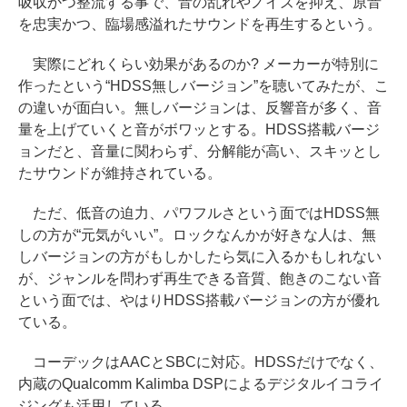
吸収かつ整流する事で、音の乱れやノイズを抑え、原音
を忠実かつ、臨場感溢れたサウンドを再生するという。
実際にどれくらい効果があるのか? メーカーが特別に
作ったという“HDSS無しバージョン”を聴いてみたが、こ
の違いが面白い。無しバージョンは、反響音が多く、音
量を上げていくと音がボワッとする。HDSS搭載バージ
ョンだと、音量に関わらず、分解能が高い、スキッとし
たサウンドが維持されている。
ただ、低音の迫力、パワフルさという面ではHDSS無
しの方が“元気がいい”。ロックなんかが好きな人は、無
しバージョンの方がもしかしたら気に入るかもしれない
が、ジャンルを問わず再生できる音質、飽きのこない音
という面では、やはりHDSS搭載バージョンの方が優れ
ている。
コーデックはAACとSBCに対応。HDSSだけでなく、
内蔵のQualcomm Kalimba DSPによるデジタルイコライ
ジングも活用している。