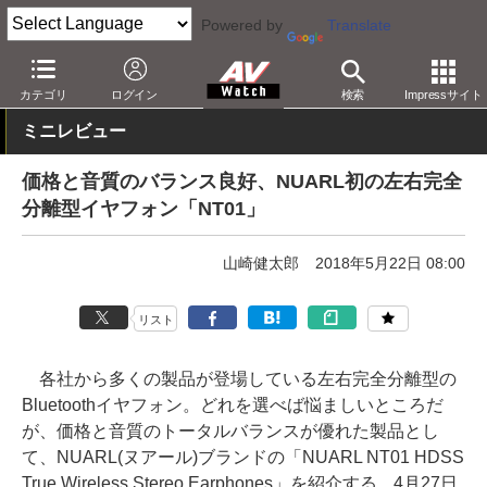
Powered by
Translate
AV Watch
製品
ヘッドフォン
その他
カテゴリ
ログイン
検索
Impressサイト
ミニレビュー
価格と音質のバランス良好、NUARL初の左右完全
分離型イヤフォン「NT01」
山崎健太郎
2018年5月22日 08:00
リスト
各社から多くの製品が登場している左右完全分離型の
Bluetoothイヤフォン。どれを選べば悩ましいところだ
が、価格と音質のトータルバランスが優れた製品とし
て、NUARL(ヌアール)ブランドの「NUARL NT01 HDSS
True Wireless Stereo Earphones」を紹介する。4月27日