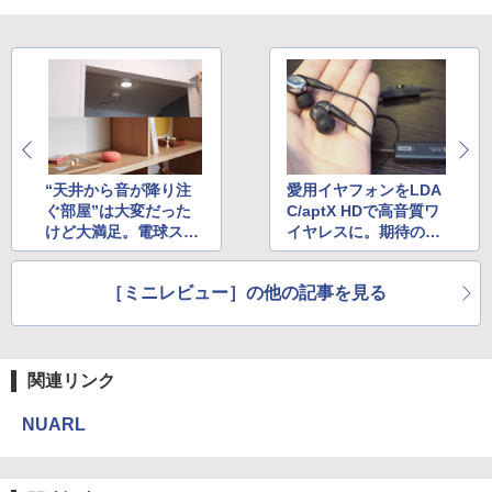
“天井から音が降り注
愛用イヤフォンをLDA
ぐ部屋”は大変だった
C/aptX HDで高音質ワ
けど大満足。電球スピ
イヤレスに。期待のBl
ーカー+スマートスピ
uetoothレシーバを使
ーカー
った
［ミニレビュー］の他の記事を見る
関連リンク
NUARL