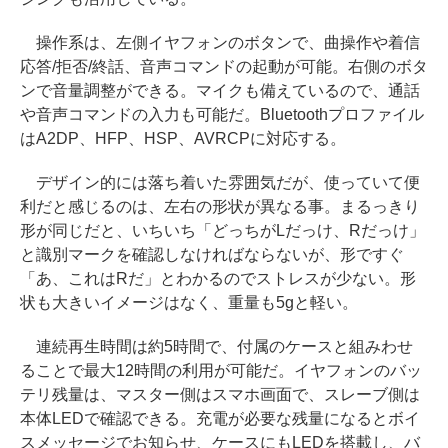
操作系は、左側イヤフォンのボタンで、曲操作や着信
応答/拒否/終話、音声コマンドの起動が可能。右側のボタ
ンで音量調整ができる。マイクも備えているので、通話
や音声コマンドの入力も可能だ。Bluetoothプロファイル
はA2DP、HFP、HSP、AVRCPに対応する。
デザイン的には落ち着いた雰囲気だが、使っていて便
利だと感じるのは、左右の形状が異なる事。まるっきり
形が同じだと、いちいち「どっちがLだっけ、Rだっけ」
と識別マークを確認しなければならないが、形ですぐ
「あ、これはRだ」とわかるのでストレスが少ない。形
状も大きいイメージはなく、重量も5gと軽い。
連続再生時間は約5時間で、付属のケースと組みわせ
ることで最大12時間の利用が可能だ。イヤフォンのバッ
テリ残量は、マスター側はスマホ画面で、スレーブ側は
本体LEDで確認できる。充電が必要な残量になるとボイ
スメッセージでお知らせ、ケースにもLEDを搭載し、バ