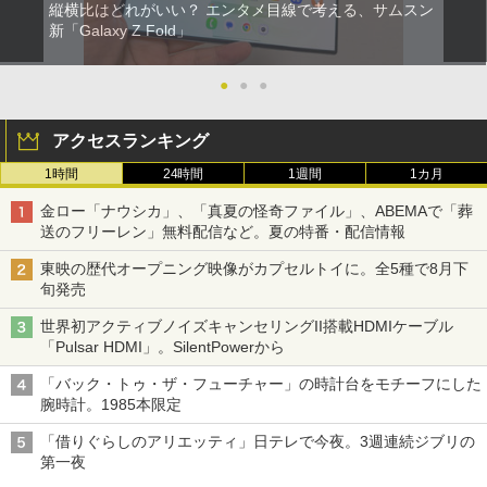
縦横比はどれがいい？ エンタメ目線で考える、サムスン
新「Galaxy Z Fold」
●
●
●
アクセスランキング
1時間
24時間
1週間
1カ月
金ロー「ナウシカ」、「真夏の怪奇ファイル」、ABEMAで「葬
送のフリーレン」無料配信など。夏の特番・配信情報
東映の歴代オープニング映像がカプセルトイに。全5種で8月下
旬発売
世界初アクティブノイズキャンセリングII搭載HDMIケーブル
「Pulsar HDMI」。SilentPowerから
「バック・トゥ・ザ・フューチャー」の時計台をモチーフにした
腕時計。1985本限定
「借りぐらしのアリエッティ」日テレで今夜。3週連続ジブリの
第一夜