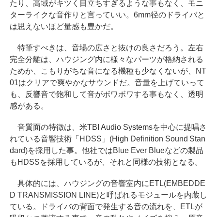
たり、高域がキツく目立ちすぎるような事もなく、モニ
ターライクな音作りと言っていい。6mm径のドライバと
は思えないほど量感も豊かだ。
特筆すべきは、音場の広さと抜けの良さだろう。左右
完全分離は、ハウジング内に様々なパーツが格納される
ためか、こもりがちな音になる機種も少なくないが、NT
01はクリアで爽やかなサウンドだ。音量を上げていって
も、反響音で飽和して音がボワボワする事もなく、透明
感がある。
音質面の特徴は、米TBI Audio Systemsを中心に提唱さ
れている音響技術「HDSS」(High Definition Sound Stan
dard)を採用した事。他社ではBlue Ever Blueなどの製品
もHDSSを採用しているが、それと同様の技術となる。
具体的には、ハウジングの音響室内にETL(EMBEDDE
D TRANSMISSION LINE)と呼ばれるモジュールを内蔵し
ている。ドライバの背面で発生する音の流れを、ETLが