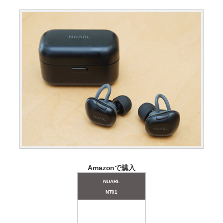
Amazonで購入
NUARL
NT01