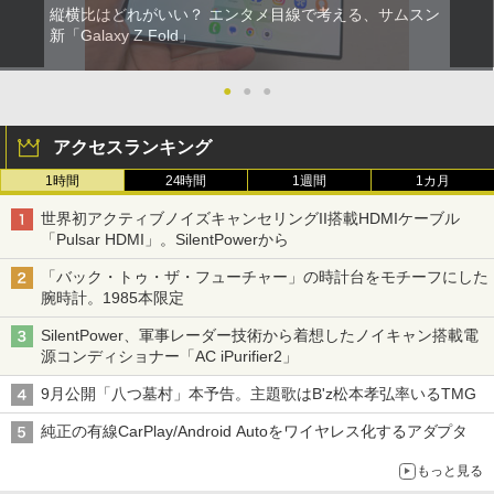
縦横比はどれがいい？ エンタメ目線で考える、サムスン
新「Galaxy Z Fold」
●
●
●
アクセスランキング
1時間
24時間
1週間
1カ月
世界初アクティブノイズキャンセリングII搭載HDMIケーブル
「Pulsar HDMI」。SilentPowerから
「バック・トゥ・ザ・フューチャー」の時計台をモチーフにした
腕時計。1985本限定
SilentPower、軍事レーダー技術から着想したノイキャン搭載電
源コンディショナー「AC iPurifier2」
9月公開「八つ墓村」本予告。主題歌はB'z松本孝弘率いるTMG
純正の有線CarPlay/Android Autoをワイヤレス化するアダプタ
もっと見る