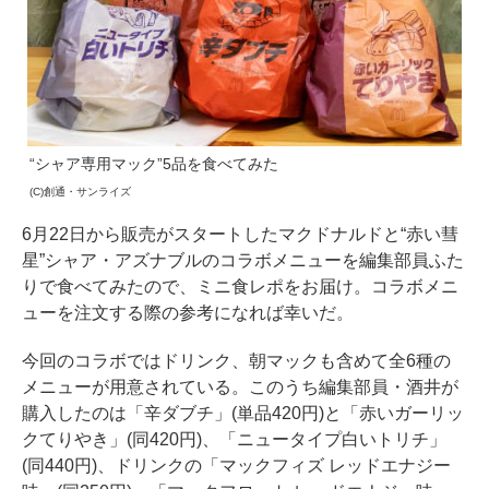
“シャア専用マック”5品を食べてみた
(C)創通・サンライズ
6月22日から販売がスタートしたマクドナルドと“赤い彗
星”シャア・アズナブルのコラボメニューを編集部員ふた
りで食べてみたので、ミニ食レポをお届け。コラボメニ
ューを注文する際の参考になれば幸いだ。
今回のコラボではドリンク、朝マックも含めて全6種の
メニューが用意されている。このうち編集部員・酒井が
購入したのは「辛ダブチ」(単品420円)と「赤いガーリッ
クてりやき」(同420円)、「ニュータイプ白いトリチ」
(同440円)、ドリンクの「マックフィズ レッドエナジー