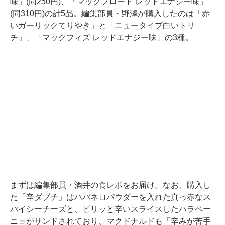
味」(同250円)、「マックフロート レッドエナジー味」
(同310円)の計5品。編集部員・野澤が購入したのは「赤
いガーリックてりやき」と「ニュータイプ白いトリ
チ」、「マックフィズ レッドエナジー味」の3種。
まずは編集部員・酒井の食レポをお届け。なお、購入し
た「辛ダブチ」はハバネロパウダーを入れた真っ赤なス
パイシーチーズと、ピリッと辛いスライスしたハラペー
ニョがサンドされており、マクドナルドも「辛みが苦手