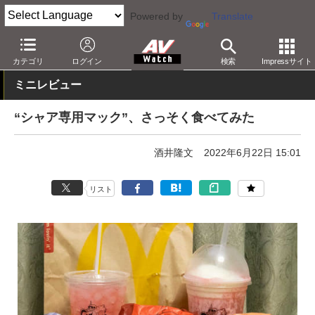
Powered by
Translate
AV Watch
コンテンツ・サービス
放送
その他
カテゴリ
ログイン
検索
Impressサイト
ミニレビュー
“シャア専用マック”、さっそく食べてみた
酒井隆文
2022年6月22日 15:01
リスト