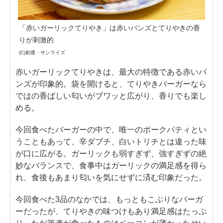
「赤いガーリックてりやき」は赤いバンズとてりやきの香
りが刺激的
(C)創通・サンライズ
赤いガーリックてりやきは、最大の特徴である赤いバ
ンズが印象的。袋を開けると、てりやきバーガーなら
ではの香ばしい匂いがブワッと広がり、香りでも楽し
める。
今回食べたバーガーの中で、唯一のポークパティとい
うこともあって、辛ダブチ、白いトリチとは違った味
が口に広がる。ガーリックも弱すぎず、強すぎずの絶
妙なバランスで、食事中はガーリックの満足感を得ら
れ、食後もあまり匂いを気にせずに済む印象だった。
今回食べた3品のなかでは、もっともこぶりなバーガ
ーだったが、てりやきの味つけもあり満足感はたっぷ