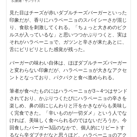
(C)創通・サンライズ
見た目はチーズが赤いダブルチーズバーガーといった
印象だが、香りにハラペーニョのスパイシーさが混じ
り、食欲を刺激してくれる。「ちょっと大きめのピク
ルスが入っているな」と思いつつかぶりつくと、実は
それがハラペーニョで、ガツンと辛さが来たあとに、
舌にピリピリとした感覚が残った。
バーガーの味わい自体は、ほぼダブルチーズバーガー
と変わらない印象だが、ハラペーニョが大きなアクセ
ントとなっており、パクパクと食べ進められる。
筆者が食べたものにはハラペーニョが3～4つはサンド
されており、かぶりつくたびにハラペーニョの辛さを
楽しめ、鼻の頭にじんわりと汗をかきながらも美味し
く完食できた。「辛いものが一切ダメ」という人でな
ければ、美味しく食べられるのではないだろうか。今
回食したバーガー3品のなかで、個人的にリピートす
るなら辛ダブチだなと思うほど、ハラペーニョのアク