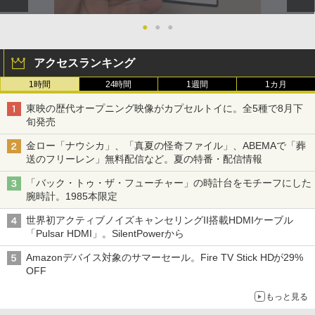
●
●
●
アクセスランキング
1時間
24時間
1週間
1カ月
東映の歴代オープニング映像がカプセルトイに。全5種で8月下
旬発売
金ロー「ナウシカ」、「真夏の怪奇ファイル」、ABEMAで「葬
送のフリーレン」無料配信など。夏の特番・配信情報
「バック・トゥ・ザ・フューチャー」の時計台をモチーフにした
腕時計。1985本限定
世界初アクティブノイズキャンセリングII搭載HDMIケーブル
「Pulsar HDMI」。SilentPowerから
Amazonデバイス対象のサマーセール。Fire TV Stick HDが29%
OFF
もっと見る