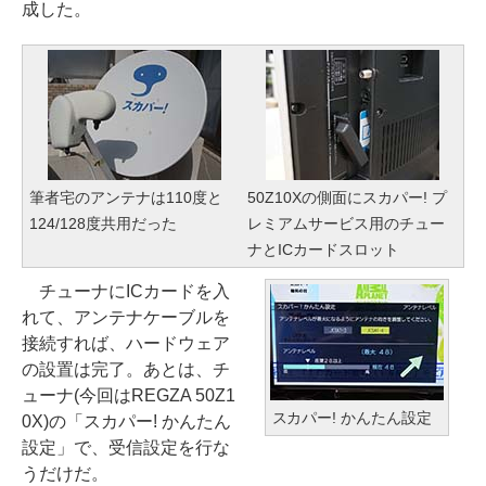
成した。
筆者宅のアンテナは110度と
50Z10Xの側面にスカパー! プ
124/128度共用だった
レミアムサービス用のチュー
ナとICカードスロット
チューナにICカードを入
れて、アンテナケーブルを
接続すれば、ハードウェア
の設置は完了。あとは、チ
ューナ(今回はREGZA 50Z1
スカパー! かんたん設定
0X)の「スカパー! かんたん
設定」で、受信設定を行な
うだけだ。