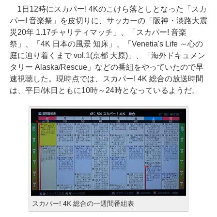
1日12時にスカパー! 4Kのこけら落としとなった「スカ
パー! 音楽祭」を皮切りに、サッカーの「阪神・淡路大震
災20年 1.17チャリティマッチ」、「スカパー! 音楽
祭」、「4K 日本の風景 知床」、「Venetia's Life ～心の
庭に辿り着くまで vol.1(京都 大原)」、「海外ドキュメン
タリー Alaska/Rescue」などの番組をやっていたので早
速視聴した。現時点では、スカパー! 4K 総合の放送時間
は、平日/休日ともに10時～24時となっているようだ。
スカパー! 4K 総合の一週間番組表