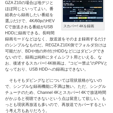
GZA Z10の場合は地デジと
ほぼ同じといってよい。番
組表から録画したい番組を
選ぶだけで、4K/60pのHEV
スカパー! 4Kを録画
Cで放送される番組がUSB
HDDに録画できる。長時間
録画モードなどはなく、放送波をそのまま録画するだけ
のシンプルなものだ。REGZA Z10X側でフォルダ分けは
可能だが、BDや他の外付けHDDなどにはダビングでき
ないので、録画は純粋にタイムシフト用といえる。な
お、後述するスカパー! 4K映画は、“コピー禁止”のPPVと
なっており、USB HDDへの録画はできない。
そもそもダビングなどについては現状規格がないの
で、シンプルな録画機能に不満は無い。ただ、シングル
チューナのため、Channel 4Kとスカパー! 4Kで放送時間
がかぶると視聴できないという点は留意して欲しい。も
っとも現状再放送も多いので、再放送でカバーするとい
う考え方もありだろう。