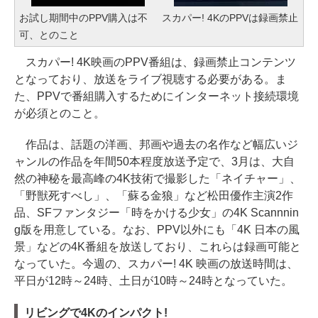
お試し期間中のPPV購入は不
スカパー! 4KのPPVは録画禁止
可、とのこと
スカパー! 4K映画のPPV番組は、録画禁止コンテンツ
となっており、放送をライブ視聴する必要がある。ま
た、PPVで番組購入するためにインターネット接続環境
が必須とのこと。
作品は、話題の洋画、邦画や過去の名作など幅広いジ
ャンルの作品を年間50本程度放送予定で、3月は、大自
然の神秘を最高峰の4K技術で撮影した「ネイチャー」、
「野獣死すべし」、「蘇る金狼」など松田優作主演2作
品、SFファンタジー「時をかける少女」の4K Scannnin
g版を用意している。なお、PPV以外にも「4K 日本の風
景」などの4K番組を放送しており、これらは録画可能と
なっていた。今週の、スカパー! 4K 映画の放送時間は、
平日が12時～24時、土日が10時～24時となっていた。
リビングで4Kのインパクト!