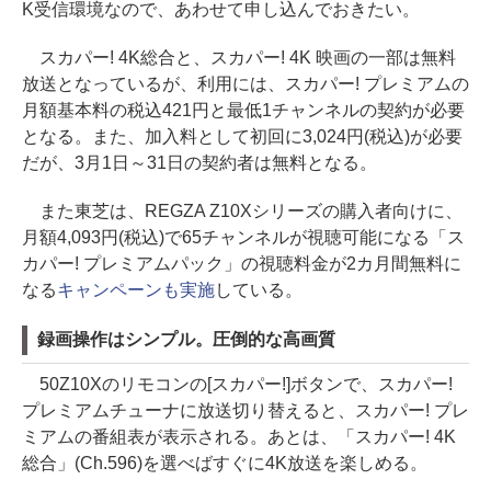
K受信環境なので、あわせて申し込んでおきたい。
スカパー! 4K総合と、スカパー! 4K 映画の一部は無料
放送となっているが、利用には、スカパー! プレミアムの
月額基本料の税込421円と最低1チャンネルの契約が必要
となる。また、加入料として初回に3,024円(税込)が必要
だが、3月1日～31日の契約者は無料となる。
また東芝は、REGZA Z10Xシリーズの購入者向けに、
月額4,093円(税込)で65チャンネルが視聴可能になる「ス
カパー! プレミアムパック」の視聴料金が2カ月間無料に
なる
キャンペーンも実施
している。
録画操作はシンプル。圧倒的な高画質
50Z10Xのリモコンの[スカパー!]ボタンで、スカパー!
プレミアムチューナに放送切り替えると、スカパー! プレ
ミアムの番組表が表示される。あとは、「スカパー! 4K
総合」(Ch.596)を選べばすぐに4K放送を楽しめる。