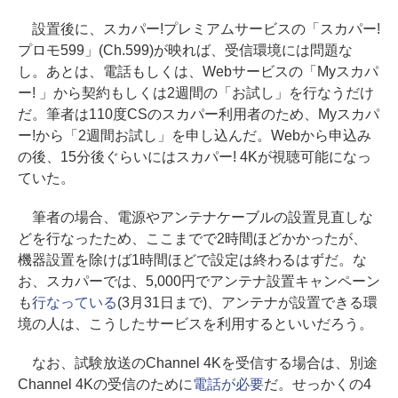
設置後に、スカパー!プレミアムサービスの「スカパー!
プロモ599」(Ch.599)が映れば、受信環境には問題な
し。あとは、電話もしくは、Webサービスの「Myスカパ
ー! 」から契約もしくは2週間の「お試し」を行なうだけ
だ。筆者は110度CSのスカパー利用者のため、Myスカパ
ー!から「2週間お試し」を申し込んだ。Webから申込み
の後、15分後ぐらいにはスカパー! 4Kが視聴可能になっ
ていた。
筆者の場合、電源やアンテナケーブルの設置見直しな
どを行なったため、ここまでで2時間ほどかかったが、
機器設置を除けば1時間ほどで設定は終わるはずだ。な
お、スカパーでは、5,000円でアンテナ設置キャンペーン
も
行なっている
(3月31日まで)、アンテナが設置できる環
境の人は、こうしたサービスを利用するといいだろう。
なお、試験放送のChannel 4Kを受信する場合は、別途
Channel 4Kの受信のために
電話が必要
だ。せっかくの4