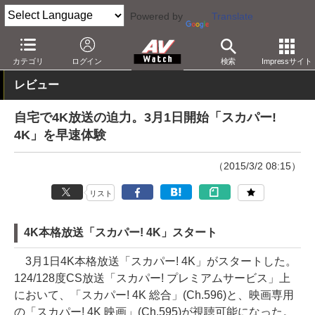
Powered by
Translate
AV Watch
コンテンツ・サービス
放送
4K
カテゴリ
ログイン
検索
Impressサイト
レビュー
自宅で4K放送の迫力。3月1日開始「スカパー!
4K」を早速体験
（2015/3/2 08:15）
リスト
4K本格放送「スカパー! 4K」スタート
3月1日4K本格放送「スカパー! 4K」がスタートした。
124/128度CS放送「スカパー! プレミアムサービス」上
において、「スカパー! 4K 総合」(Ch.596)と、映画専用
の「スカパー! 4K 映画」(Ch.595)が視聴可能になった。