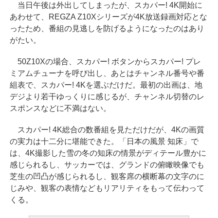
当日午後は外出してしまったが、スカパー! 4K開始に
あわせて、REGZA Z10Xシリーズが4K放送録画対応とな
ったため、番組の見逃しを防げるようになったのはあり
がたい。
50Z10Xの場合、スカパー! ボタンからスカパー! プレ
ミアムチューナを呼び出し、あとはチャンネル番号や番
組表で、スカパー! 4Kを選ぶだけだ。最初の出画は、地
デジより若干ゆっくりに感じるが、チャンネル切替のレ
スポンスなどに不満はない。
スカパー! 4K総合の数番組を見ただけだが、4Kの画質
の実力は十二分に堪能できた。「日本の風景 知床」で
は、4K撮影した雪の冬の知床の情景がディテール豊かに
感じられるし、サッカーでは、グランドの俯瞰映像でも
芝生の凹凸が感じられるし、観客席の横断幕の文字のに
じみや、観客の表情などもリアリティをもって伝わって
くる。