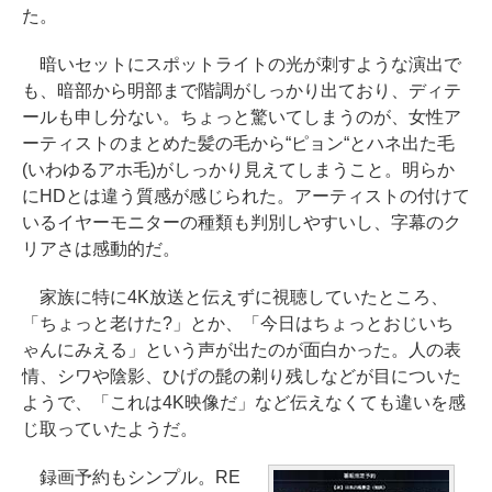
た。
暗いセットにスポットライトの光が刺すような演出で
も、暗部から明部まで階調がしっかり出ており、ディテ
ールも申し分ない。ちょっと驚いてしまうのが、女性ア
ーティストのまとめた髪の毛から“ピョン“とハネ出た毛
(いわゆるアホ毛)がしっかり見えてしまうこと。明らか
にHDとは違う質感が感じられた。アーティストの付けて
いるイヤーモニターの種類も判別しやすいし、字幕のク
リアさは感動的だ。
家族に特に4K放送と伝えずに視聴していたところ、
「ちょっと老けた?」とか、「今日はちょっとおじいち
ゃんにみえる」という声が出たのが面白かった。人の表
情、シワや陰影、ひげの髭の剃り残しなどが目についた
ようで、「これは4K映像だ」など伝えなくても違いを感
じ取っていたようだ。
録画予約もシンプル。RE