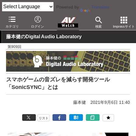
Powered by
Translate
AV Watch
製品
アプリ/ソフトウェア
カテゴリ
ログイン
検索
Impressサイト
藤本健のDigital Audio Laboratory
第909回
スマホゲームの音ズレを減らす開発ツール
「SonicSYNC」とは
藤本健
2021年9月6日 11:40
リスト