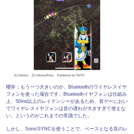
(C) Disney. (C) Disney/Pixar. Published by TAITO
櫻井：
もう一つ大きいのが、Bluetoothのワイヤレスイヤ
フォンを使った場合です。Bluetoothイヤフォンは仕組み
上、50ms以上のレイテンシーがあるため、音ゲーにおい
てワイヤレスイヤフォンは音の遅れが大きすぎて使えな
い、というのがこれまでの常識でした。
しかし、SonicSYNCを使うことで、ベースとなる音のレ