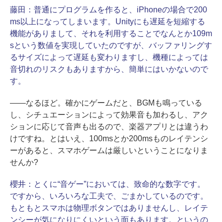
藤田：
普通にプログラムを作ると、iPhoneの場合で200
ms以上になってしまいます。Unityにも遅延を短縮する
機能がありまして、それを利用することでなんとか109m
sという数値を実現していたのですが、バッファリングす
るサイズによって遅延も変わりますし、機種によっては
音切れのリスクもありますから、簡単にはいかないので
す。
――なるほど。確かにゲームだと、BGMも鳴っている
し、シチュエーションによって効果音も加わるし、アク
ションに応じて音声も出るので、楽器アプリとは違うわ
けですね。とはいえ、100msとか200msものレイテンシ
ーがあると、スマホゲームは厳しいということになりま
せんか?
櫻井：
とくに“音ゲー”においては、致命的な数字です。
ですから、いろいろな工夫で、ごまかしているのです。
もともとスマホは物理ボタンではありませんし、レイテ
ンシーが気になりにくいという面もあります。というの