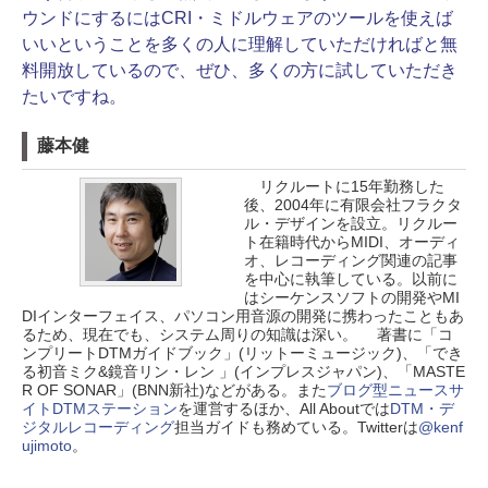
ウンドにするにはCRI・ミドルウェアのツールを使えば
いいということを多くの人に理解していただければと無
料開放しているので、ぜひ、多くの方に試していただき
たいですね。
藤本健
リクルートに15年勤務した
後、2004年に有限会社フラクタ
ル・デザインを設立。リクルー
ト在籍時代からMIDI、オーディ
オ、レコーディング関連の記事
を中心に執筆している。以前に
はシーケンスソフトの開発やMI
DIインターフェイス、パソコン用音源の開発に携わったこともあ
るため、現在でも、システム周りの知識は深い。 著書に「コ
ンプリートDTMガイドブック」(リットーミュージック)、「でき
る初音ミク&鏡音リン・レン 」(インプレスジャパン)、「MASTE
R OF SONAR」(BNN新社)などがある。また
ブログ型ニュースサ
イトDTMステーション
を運営するほか、All Aboutでは
DTM・デ
ジタルレコーディング
担当ガイドも務めている。Twitterは
@kenf
ujimoto
。