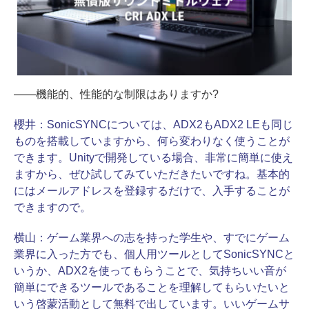
――機能的、性能的な制限はありますか?
櫻井：
SonicSYNCについては、ADX2もADX2 LEも同じ
ものを搭載していますから、何ら変わりなく使うことが
できます。Unityで開発している場合、非常に簡単に使え
ますから、ぜひ試してみていただきたいですね。基本的
にはメールアドレスを登録するだけで、入手することが
できますので。
横山：
ゲーム業界への志を持った学生や、すでにゲーム
業界に入った方でも、個人用ツールとしてSonicSYNCと
いうか、ADX2を使ってもらうことで、気持ちいい音が
簡単にできるツールであることを理解してもらいたいと
いう啓蒙活動として無料で出しています。いいゲームサ