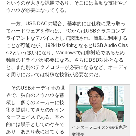
というのが大きな課題であり、そこには高度な技術やノ
ウハウが必要になってくる。
一方、USB DACの場合、基本的には仕様に乗っ取っ
てハードウェアを作れば、PCからはUSBクラスコンプ
ライアントなデバイスとして認識され、簡単に利用する
ことが可能だが、192kHz/24bitとなるとUSB Audio Clas
s 2という扱いになり、Windowsでは非対応であるため、
独自のドライバが必要になる。さらにDSD対応となる
と、また別のテクノロジーが必要になるなど、オーディ
オ周りにおいては特殊な技術が必要なのだ。
そのUSBオーディオの世
界で、独自のノウハウを蓄
積し、多くのメーカーに技
術を提供してきたのがイン
ターフェイスである。基本
的には黒子としての存在で
インターフェイスの森拓也営
あり、あまり表に出てくる
業課長