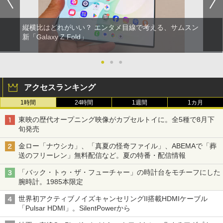
縦横比はどれがいい？ エンタメ目線で考える、サムスン
新「Galaxy Z Fold」
●
●
●
アクセスランキング
1時間
24時間
1週間
1カ月
東映の歴代オープニング映像がカプセルトイに。全5種で8月下
旬発売
金ロー「ナウシカ」、「真夏の怪奇ファイル」、ABEMAで「葬
送のフリーレン」無料配信など。夏の特番・配信情報
「バック・トゥ・ザ・フューチャー」の時計台をモチーフにした
腕時計。1985本限定
世界初アクティブノイズキャンセリングII搭載HDMIケーブル
「Pulsar HDMI」。SilentPowerから