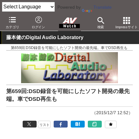
Powered by
Translate
AV Watch
製品
音楽制作
カテゴリ
ログイン
検索
Impressサイト
藤本健のDigital Audio Laboratory
第659回:DSD録音を可能にしたソフト開発の最先端。車でDSD再生も
第659回:DSD録音を可能にしたソフト開発の最先
端。車でDSD再生も
（2015/12/7 12:52）
リスト