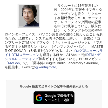
リクルートに15年勤務した
後、2004年に有限会社フラクタ
ル・デザインを設立。リクルー
ト在籍時代からMIDI、オーディ
オ、レコーディング関連の記事
を中心に執筆している。以前に
はシーケンスソフトの開発やMI
DIインターフェイス、パソコン用音源の開発に携わったこともあ
るため、現在でも、システム周りの知識は深い。 著書に「コ
ンプリートDTMガイドブック」(リットーミュージック)、「でき
る初音ミク&鏡音リン・レン 」(インプレスジャパン)、「MASTE
R OF SONAR」(BNN新社)などがある。また
ブログ型ニュースサ
イトDTMステーション
を運営するほか、All Aboutでは
DTM・デ
ジタルレコーディング
担当ガイドも務めている。EPUBマガジン
「
MAGon
」で、「藤本健のDigital Audio Laboratory's Journal」
を配信中。Twitterは
@kenfujimoto
。
Google 検索で当サイトの記事を優先表示させる