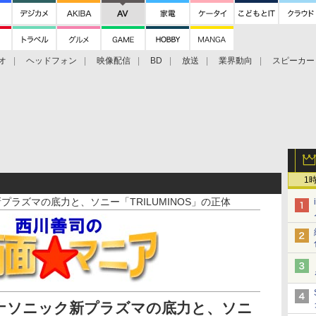
オ
ヘッドフォン
映像配信
BD
放送
業界動向
スピーカー
ェクタ
PS4
BDプレーヤー
映像配信
BD
1
新プラズマの底力と、ソニー「TRILUMINOS」の正体
 パナソニック新プラズマの底力と、ソニ