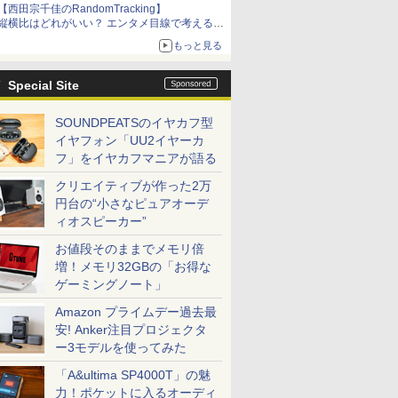
【西田宗千佳のRandomTracking】
縦横比はどれがいい？ エンタメ目線で考える、
サムスン新「Galaxy Z Fold」
もっと見る
Special Site
SOUNDPEATSのイヤカフ型
イヤフォン「UU2イヤーカ
フ」をイヤカフマニアが語る
クリエイティブが作った2万
円台の“小さなピュアオーデ
ィオスピーカー”
お値段そのままでメモリ倍
増！メモリ32GBの「お得な
ゲーミングノート」
Amazon プライムデー過去最
安! Anker注目プロジェクタ
ー3モデルを使ってみた
「A&ultima SP4000T」の魅
力！ポケットに入るオーディ