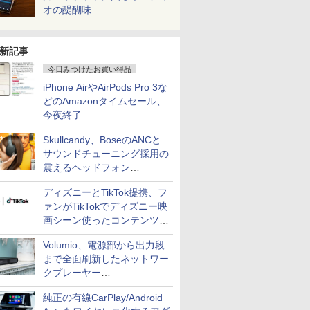
オの醍醐味
新記事
今日みつけたお買い得品
iPhone AirやAirPods Pro 3な
どのAmazonタイムセール、
今夜終了
Skullcandy、BoseのANCと
サウンドチューニング採用の
震えるヘッドフォン
「Crusher 1080 ANC」
ディズニーとTikTok提携、フ
ァンがTikTokでディズニー映
画シーン使ったコンテンツ制
作、Disney+にも配信
Volumio、電源部から出力段
まで全面刷新したネットワー
クプレーヤー
「Primo（2026）」
純正の有線CarPlay/Android