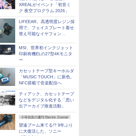
XREALがイベント「初音ミ
ク 夜空プログラム 2026」
LIFEEAR、高透明度レジン採
用で、フェイスプレート着せ
替え可能なイヤフォン
「Nova Shell」
MSI、世界初インクジェット
印刷有機ELの27型4Kモニタ
ー
カセットテープ型キーホルダ
「MUSIC TOUCH」に新色。
NFC搭載で音楽配信へ
ティアック、カセットテープ
などをデジタル化する「思い
出アーカイブ推進活動」
小寺信良の週刊 Electric Zooma!
望遠ブーム来てる!? 9年ぶり
に大復活した、ソニー