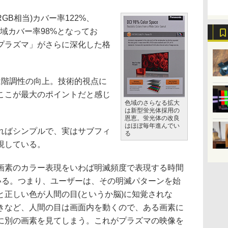
RGB相当)カバー率122%、
atives)色域カバー率98%となってお
プラズマ」がさらに深化した格
階調性の向上。技術的視点に
ここが最大のポイントだと感じ
色域のさらなる拡大
は新型蛍光体採用の
恩恵。蛍光体の改良
はほぼ毎年進んでい
ればシンプルで、実はサブフィ
る
現している。
素のカラー表現をいわば明滅頻度で表現する時間
ている。つまり、ユーザーは、その明滅パターンを始
と正しい色が人間の目(というか脳)に知覚されな
きなど、人間の目は画面内を動くので、ある画素に
に別の画素を見てしまう。これがプラズマの映像を