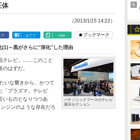
正体
（2013/1/15 14:22）
ブックマーク
ェア
はてブ
note
(1)～黒がさらに“深化”した理由
晶テレビ」……このこと
派のはずだ。
たいな響きから、かつて
た「プラズマ」テレビ
近いものとなりつつあ
パナソニックブースのテレビ
展示セクション
エンジンのような存在だろ