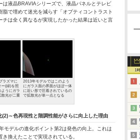
は液晶BRAVIAシリーズで、液晶パネルとテレビ
樹脂で埋めて迷光を減らす「オプティコントラスト
ーチは全く異なるが実現したかった結果は近いと言
1
のプラズマに
2013年モデルではこのよう
ー(緑)を照
にガラス面の界面がほぼ一体
のようにガラ
に近い形で圧着されているの
拡散光が二重
で拡散光が単一点となる
(2)～色再現性と階調性能がさらに向上した理由
3年モデルの進化ポイント第2は発色の向上。これは
置き換えたことで実現されている。