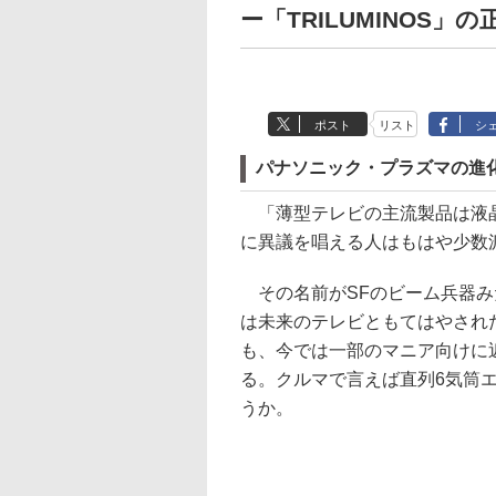
ー「TRILUMINOS」の
ポスト
リスト
シ
パナソニック・プラズマの進化
「薄型テレビの主流製品は液
に異議を唱える人はもはや少数
その名前がSFのビーム兵器み
は未来のテレビともてはやされ
も、今では一部のマニア向けに
る。クルマで言えば直列6気筒
うか。