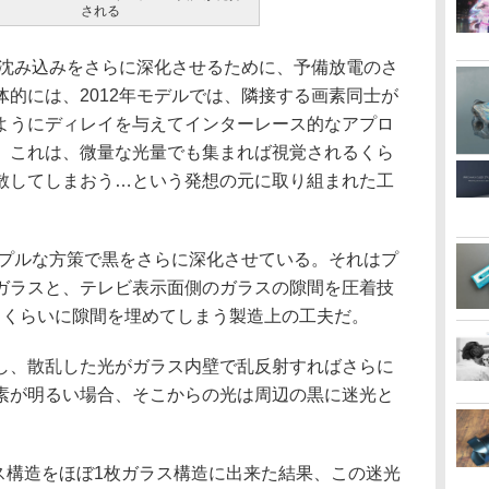
される
の沈み込みをさらに深化させるために、予備放電のさ
的には、2012年モデルでは、隣接する画素同士が
ようにディレイを与えてインターレース的なアプロ
。これは、微量な光量でも集まれば視覚されるくら
散してしまおう…という発想の元に取り組まれた工
ンプルな方策で黒をさらに深化させている。それはプ
ガラスと、テレビ表示面側のガラスの隙間を圧着技
るくらいに隙間を埋めてしまう製造上の工夫だ。
、散乱した光がガラス内壁で乱反射すればさらに
素が明るい場合、そこからの光は周辺の黒に迷光と
。
ス構造をほぼ1枚ガラス構造に出来た結果、この迷光