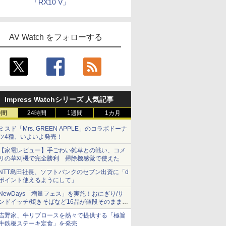
「RX10 V」
AV Watch をフォローする
Impress Watchシリーズ 人気記事
時間
24時間
1週間
1カ月
ミスド「Mrs. GREEN APPLE」のコラボドーナ
ツ4種、いよいよ発売！
【家電レビュー】手ごわい雑草との戦い、コメ
リの草刈機で完全勝利 掃除機感覚で使えた
NTT島田社長、ソフトバンクのセブン出資に「d
ポイント使えるようにして」
NewDays「増量フェス」を実施！おにぎり/サ
ンドイッチ/焼きそばなど16品が値段そのままで
ボリュームアップ
吉野家、牛リブロースを熱々で提供する「極旨
牛鉄板ステーキ定食」を発売