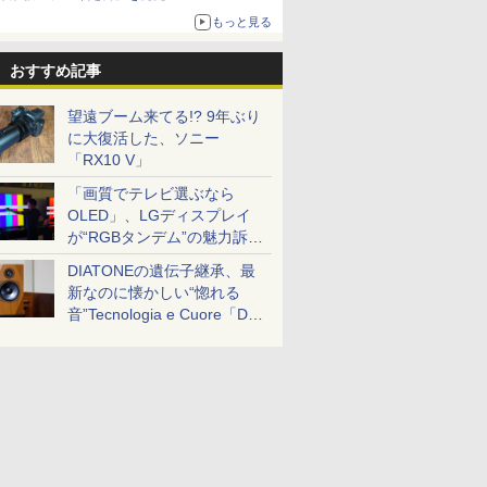
もっと見る
おすすめ記事
望遠ブーム来てる!? 9年ぶり
に大復活した、ソニー
「RX10 V」
「画質でテレビ選ぶなら
OLED」、LGディスプレイ
が“RGBタンデム”の魅力訴
求。液晶とのガチ比較も
DIATONEの遺伝子継承、最
新なのに懐かしい“惚れる
音”Tecnologia e Cuore「DS-
TC52B」を聴く