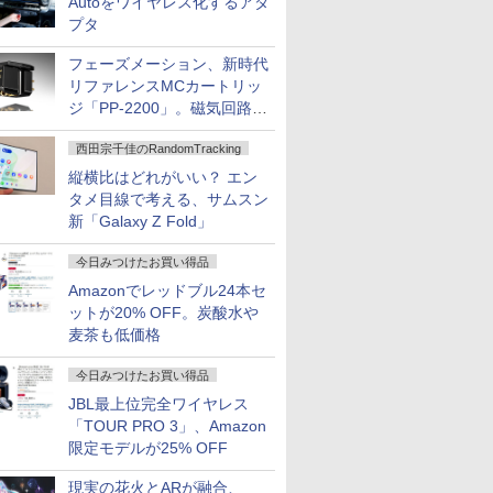
Autoをワイヤレス化するアダ
プタ
フェーズメーション、新時代
リファレンスMCカートリッ
ジ「PP-2200」。磁気回路や
ハウジングを根本から見直し
西田宗千佳のRandomTracking
縦横比はどれがいい？ エン
タメ目線で考える、サムスン
新「Galaxy Z Fold」
今日みつけたお買い得品
Amazonでレッドブル24本セ
ットが20% OFF。炭酸水や
麦茶も低価格
今日みつけたお買い得品
JBL最上位完全ワイヤレス
「TOUR PRO 3」、Amazon
限定モデルが25% OFF
現実の花火とARが融合、