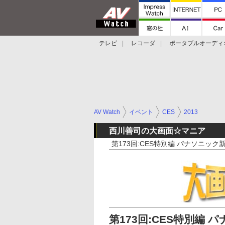
テレビ
レコーダ
ポータブルオーディ
スマートスピーカー
デジカメ
プロジ
AV Watch
イベント
CES
2013
西川善司の大画面☆マニア
第173回:CES特別編 パナソニック
第173回:CES特別編