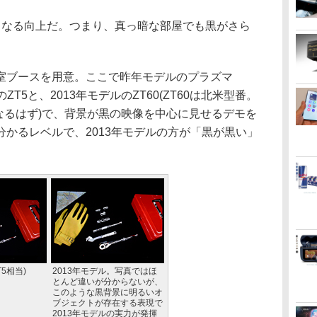
なる向上だ。つまり、真っ暗な部屋でも黒がさら
ブースを用意。ここで昨年モデルのプラズマ
ZT5と、2013年モデルのZT60(ZT60は北米型番。
なるはず)で、背景が黒の映像を中心に見せるデモを
かるレベルで、2013年モデルの方が「黒が黒い」
T5相当)
2013年モデル。写真ではほ
とんど違いが分からないが、
このような黒背景に明るいオ
ブジェクトが存在する表現で
2013年モデルの実力が発揮