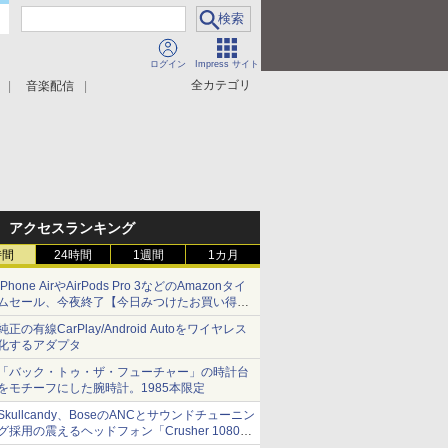
ログイン
Impress サイト
全カテゴリ
音楽配信
アクセスランキング
時間
24時間
1週間
1カ月
iPhone AirやAirPods Pro 3などのAmazonタイ
ムセール、今夜終了【今日みつけたお買い得
品】
純正の有線CarPlay/Android Autoをワイヤレス
化するアダプタ
「バック・トゥ・ザ・フューチャー」の時計台
をモチーフにした腕時計。1985本限定
Skullcandy、BoseのANCとサウンドチューニン
グ採用の震えるヘッドフォン「Crusher 1080
ANC」