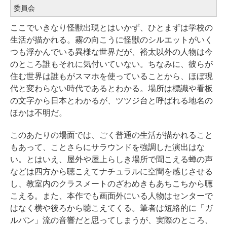
委員会
ここでいきなり怪獣出現とはいかず、ひとまずは学校の
生活が描かれる。霧の向こうに怪獣のシルエットがいく
つも浮かんでいる異様な世界だが、裕太以外の人物は今
のところ誰もそれに気付いていない。ちなみに、彼らが
住む世界は誰もがスマホを使っていることから、ほぼ現
代と変わらない時代であるとわかる。場所は標識や看板
の文字から日本とわかるが、ツツジ台と呼ばれる地名の
ほかは不明だ。
このあたりの場面では、ごく普通の生活が描かれること
もあって、ことさらにサラウンドを強調した演出はな
い。とはいえ、屋外や屋上らしき場所で聞こえる蝉の声
などは四方から聴こえてナチュラルに空間を感じさせる
し、教室内のクラスメートのざわめきもあちこちから聴
こえる。また、本作でも画面外にいる人物はセンターで
はなく横や後ろから聴こえてくる。筆者は短絡的に「ガ
ルパン」流の音響だと思ってしまうが、実際のところ、