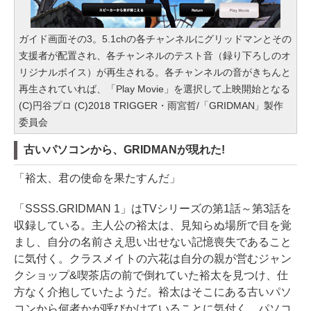
ガイド画面その3。5.1chの各チャンネルにグリッドマンとその
支援者が配置され、各チャンネルのテスト音（録り下ろしのオ
リジナルボイス）が再生される。各チャンネルの音がきちんと
再生されていれば、「Play Movie」を選択して上映開始となる
(C)円谷プロ (C)2018 TRIGGER・雨宮哲/「GRIDMAN」製作
委員会
古いパソコンから、GRIDMANが現れた!
「裕太、君の使命を果たすんだ」
「SSSS.GRIDMAN 1」はTVシリーズの第1話～第3話を
収録している。主人公の裕太は、見知らぬ場所で目を覚
まし、自分の名前さえ思い出せない記憶喪失であること
に気付く。クラスメイトの六花は自分の親が営むジャン
クショップ&喫茶店の前で倒れていた裕太を見つけ、仕
方なく介抱していたようだ。裕太はそこにある古いパソ
コンから何者かが呼びかけていることに気付く。パソコ