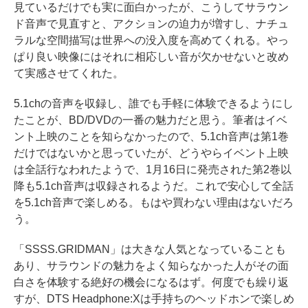
見ているだけでも実に面白かったが、こうしてサラウン
ド音声で見直すと、アクションの迫力が増すし、ナチュ
ラルな空間描写は世界への没入度を高めてくれる。やっ
ぱり良い映像にはそれに相応しい音が欠かせないと改め
て実感させてくれた。
5.1chの音声を収録し、誰でも手軽に体験できるようにし
たことが、BD/DVDの一番の魅力だと思う。筆者はイベ
ント上映のことを知らなかったので、5.1ch音声は第1巻
だけではないかと思っていたが、どうやらイベント上映
は全話行なわれたようで、1月16日に発売された第2巻以
降も5.1ch音声は収録されるようだ。これで安心して全話
を5.1ch音声で楽しめる。もはや買わない理由はないだろ
う。
「SSSS.GRIDMAN」は大きな人気となっていることも
あり、サラウンドの魅力をよく知らなかった人がその面
白さを体験する絶好の機会になるはず。何度でも繰り返
すが、DTS Headphone:Xは手持ちのヘッドホンで楽しめ