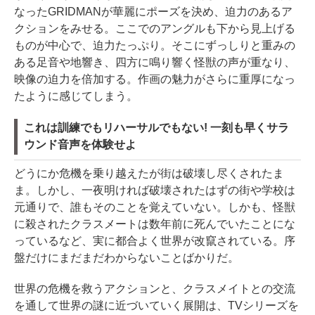
なったGRIDMANが華麗にポーズを決め、迫力のあるア
クションをみせる。ここでのアングルも下から見上げる
ものが中心で、迫力たっぷり。そこにずっしりと重みの
ある足音や地響き、四方に鳴り響く怪獣の声が重なり、
映像の迫力を倍加する。作画の魅力がさらに重厚になっ
たように感じてしまう。
これは訓練でもリハーサルでもない! 一刻も早くサラ
ウンド音声を体験せよ
どうにか危機を乗り越えたが街は破壊し尽くされたま
ま。しかし、一夜明ければ破壊されたはずの街や学校は
元通りで、誰もそのことを覚えていない。しかも、怪獣
に殺されたクラスメートは数年前に死んでいたことにな
っているなど、実に都合よく世界が改竄されている。序
盤だけにまだまだわからないことばかりだ。
世界の危機を救うアクションと、クラスメイトとの交流
を通して世界の謎に近づいていく展開は、TVシリーズを