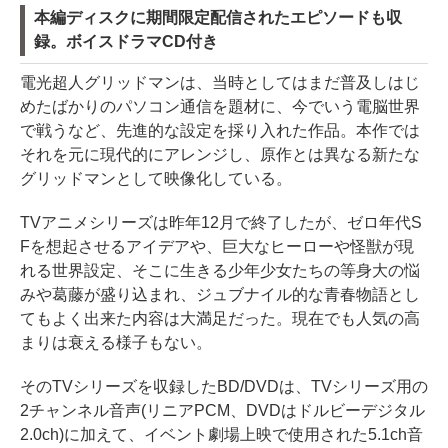
本編ディスクに期間限定配信されたエピソードも収
録。ボイスドラマCD付き
電光超人グリッドマンは、当時としてはまだ普及しはじ
めたばかりのパソコン通信を題材に、今でいう電脳世界
で戦うなど、先進的な設定を採り入れた作品。本作では
それを元に現代的にアレンジし、原作とは異なる新たな
グリッドマンとして映像化している。
TVアニメシリーズは昨年12月で終了したが、ゼロ年代S
Fを想起させるアイデアや、巨大なヒーローや怪獣が現
れる世界設定、そこに生きる少年少女たちの等身大の悩
みや葛藤が盛り込まれ、ジュブナイル的な青春物語とし
てもよく出来た内容は大満足だった。現在でも人気の高
まりは衰える様子もない。
そのTVシリーズを収録したBD/DVDは、TVシリーズ用の
2チャンネル音声(リニアPCM、DVDはドルビーデジタル
2.0ch)に加えて、イベント劇場上映で使用された5.1ch音