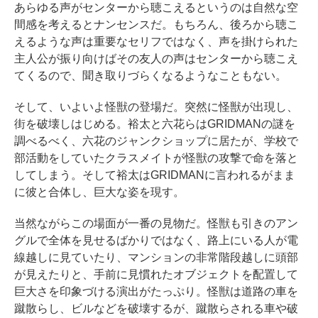
あらゆる声がセンターから聴こえるというのは自然な空
間感を考えるとナンセンスだ。もちろん、後ろから聴こ
えるような声は重要なセリフではなく、声を掛けられた
主人公が振り向けばその友人の声はセンターから聴こえ
てくるので、聞き取りづらくなるようなこともない。
そして、いよいよ怪獣の登場だ。突然に怪獣が出現し、
街を破壊しはじめる。裕太と六花らはGRIDMANの謎を
調べるべく、六花のジャンクショップに居たが、学校で
部活動をしていたクラスメイトが怪獣の攻撃で命を落と
してしまう。そして裕太はGRIDMANに言われるがまま
に彼と合体し、巨大な姿を現す。
当然ながらこの場面が一番の見物だ。怪獣も引きのアン
グルで全体を見せるばかりではなく、路上にいる人が電
線越しに見ていたり、マンションの非常階段越しに頭部
が見えたりと、手前に見慣れたオブジェクトを配置して
巨大さを印象づける演出がたっぷり。怪獣は道路の車を
蹴散らし、ビルなどを破壊するが、蹴散らされる車や破