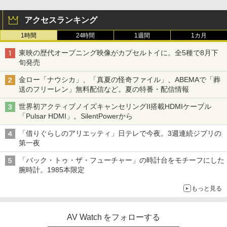
アクセスランキング
1時間
24時間
1週間
1カ月
東映の歴代オープニング映像がカプセルトイに。全5種で8月下
旬発売
金ロー「ナウシカ」、「真夏の怪奇ファイル」、ABEMAで「葬
送のフリーレン」無料配信など。夏の特番・配信情報
世界初アクティブノイズキャンセリングII搭載HDMIケーブル
「Pulsar HDMI」。SilentPowerから
「借りぐらしのアリエッティ」日テレで今夜。3週連続ジブリの
第一夜
「バック・トゥ・ザ・フューチャー」の時計台をモチーフにした
腕時計。1985本限定
もっと見る
AV Watch をフォローする