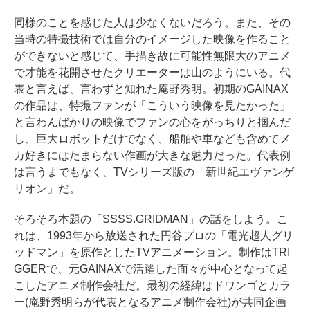
同様のことを感じた人は少なくないだろう。また、その
当時の特撮技術では自分のイメージした映像を作ること
ができないと感じて、手描き故に可能性無限大のアニメ
で才能を花開させたクリエーターは山のようにいる。代
表と言えば、言わずと知れた庵野秀明。初期のGAINAX
の作品は、特撮ファンが「こういう映像を見たかった」
と言わんばかりの映像でファンの心をがっちりと掴んだ
し、巨大ロボットだけでなく、船舶や車なども含めてメ
カ好きにはたまらない作画が大きな魅力だった。代表例
は言うまでもなく、TVシリーズ版の「新世紀エヴァンゲ
リオン」だ。
そろそろ本題の「SSSS.GRIDMAN」の話をしよう。こ
れは、1993年から放送された円谷プロの「電光超人グリ
ッドマン」を原作としたTVアニメーション。制作はTRI
GGERで、元GAINAXで活躍した面々が中心となって起
こしたアニメ制作会社だ。最初の経緯はドワンゴとカラ
ー(庵野秀明らが代表となるアニメ制作会社)が共同企画