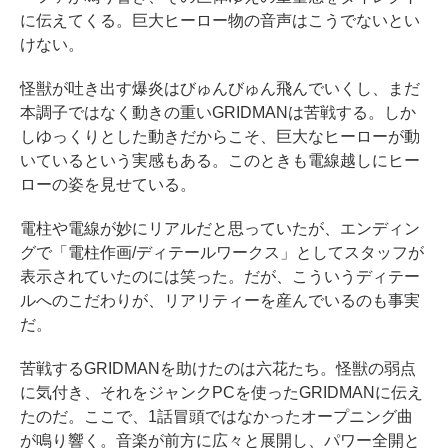
に伝えてくる。巨大ヒーロー物の音声はこうでないとい
けない。
怪獣が吐き出す爆炎はびゅんびゅん飛んでいくし、まだ
本調子ではなく動きの重いGRIDMANは苦戦する。しか
しゆっくりとした動きだからこそ、巨大なヒーローが動
いているという実感もある。このときも電線越しにヒー
ローの姿を見せている。
電柱や電線が妙にリアルだと思っていたが、エンディン
グで「電柱作画/ディテールワークス」としてスタッフが
表示されていたのには笑った。だが、こういうディテー
ルへのこだわりが、リアリティーを産んでいるのも事実
だ。
苦戦するGRIDMANを助けたのは六花たち。怪獣の弱点
に気付き、それをジャンクPCを使ったGRIDMANに伝え
たのだ。ここで、1話冒頭ではなかったオープニング曲
が鳴り響く。音楽が前方に広々と展開し、パワー全開と