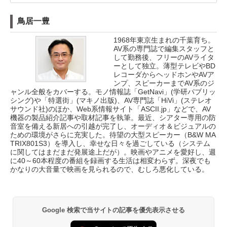
鳥居一豊
1968年東京生まれの千葉育ち。
AV系の専門誌で編集スタッフと
して勤務後、フリーのAVライタ
ーとして独立。薄型テレビやBD
レコーダからヘッドホンやAVア
ンプ、スピーカーまでAV系のジ
ャンル全般をカバーする。モノ情報誌「GetNavi」(学研パブリッ
シング)や「特選街」(マキノ出版)、AV専門誌「HiVi」(ステレオ
サウンド社)のほか、Web系情報サイト「ASCII.jp」などで、AV
機器の製品紹介記事や取材記事を執筆。最近、シアター専用の防
音室を備える新居への引越が完了し、オーディオ＆ビジュアルの
ための環境がさらに充実した。待望の大型スピーカー（B&W MA
TRIX801S3）を導入し、幸せな日々を過ごしている（システム
に関してはまだまだ発展途上だが）。映画やアニメを愛好し、週
に40～60本程度の番組を録画する生活は相変わらず。深夜でも
かなりの大音量で映画を見られるので、むしろ悪化している。
Google 検索で当サイトの記事を優先表示させる