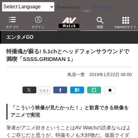
Powered by
Translate
AV Watch
コンテンツ・サービス
BD/DVD
カテゴリ
ログイン
検索
Impressサイト
エンタメGO
特撮魂が蘇る! 5.1chとヘッドフォンサラウンドで
満喫「SSSS.GRIDMAN 1」
鳥居一豊
2019年1月22日 08:00
リスト
「こういう映像が見たかった！」と歓喜できる映像を
アニメで実現
筆者がアニメ好きということはAV Watchの読者ならばよ
くご存じだと思うが、特撮モノも大好物だ。仮面ライダ