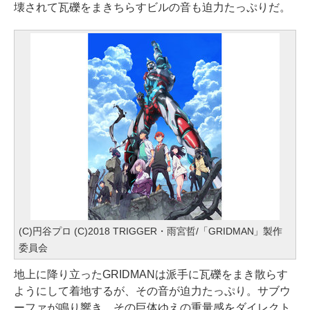
壊されて瓦礫をまきちらすビルの音も迫力たっぷりだ。
(C)円谷プロ (C)2018 TRIGGER・雨宮哲/「GRIDMAN」製作
委員会
地上に降り立ったGRIDMANは派手に瓦礫をまき散らす
ようにして着地するが、その音が迫力たっぷり。サブウ
ーファが鳴り響き、その巨体ゆえの重量感をダイレクト