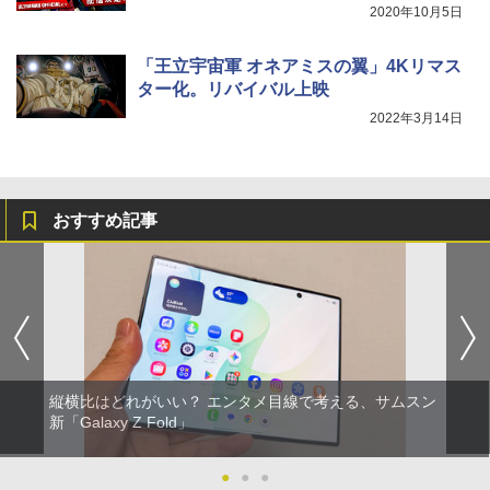
2020年10月5日
「王立宇宙軍 オネアミスの翼」4Kリマス
ター化。リバイバル上映
2022年3月14日
おすすめ記事
縦横比はどれがいい？ エンタメ目線で考える、サムスン
新「Galaxy Z Fold」
●
●
●