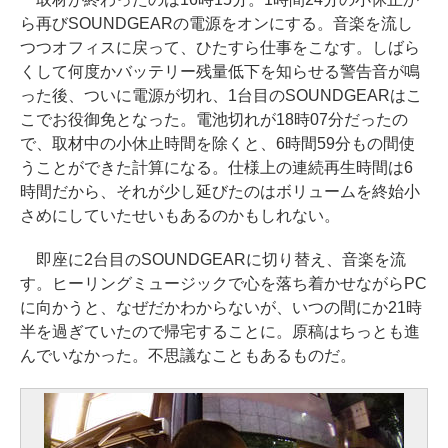
ら再びSOUNDGEARの電源をオンにする。音楽を流し
つつオフィスに戻って、ひたすら仕事をこなす。しばら
くして何度かバッテリー残量低下を知らせる警告音が鳴
った後、ついに電源が切れ、1台目のSOUNDGEARはこ
こでお役御免となった。電池切れが18時07分だったの
で、取材中の小休止時間を除くと、6時間59分もの間使
うことができた計算になる。仕様上の連続再生時間は6
時間だから、それが少し延びたのはボリュームを終始小
さめにしていたせいもあるのかもしれない。
即座に2台目のSOUNDGEARに切り替え、音楽を流
す。ヒーリングミュージックで心を落ち着かせながらPC
に向かうと、なぜだかわからないが、いつの間にか21時
半を過ぎていたので帰宅することに。原稿はちっとも進
んでいなかった。不思議なこともあるものだ。