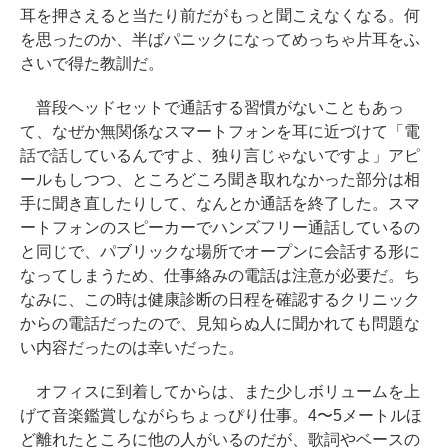
耳を押さえると当たり前だがもっと聞こえなくなる。何
を思ったのか、半ばパニックになってめっちゃ片耳をふ
さいで得た教訓だ。
普段ヘッドセットで通話する習慣がないこともあっ
て、なぜか無関係なスマートフォンを耳に近づけて「電
話で話しているんですよ、独り言じゃないですよ」アピ
ールもしつつ、ところどころ聞き取れなかった部分は相
手に聞き直したりして、なんとか通話を終了した。スマ
ートフォンのスピーカーでハンズフリー通話しているの
と同じで、パブリックな場所でオープンに会話する形に
なってしまうため、仕事絡みの電話は注意が必要だ。ち
なみに、この時は健康診断の日程を確認するクリニック
からの電話だったので、見知らぬ人に聞かれても問題な
い内容だったのは幸いだった。
オフィスに到着してからは、また少しボリュームを上
げて音楽鑑賞しながらちょっぴり仕事。4〜5メートルほ
ど離れたところに他の人がいるのだが、歌詞やベースの