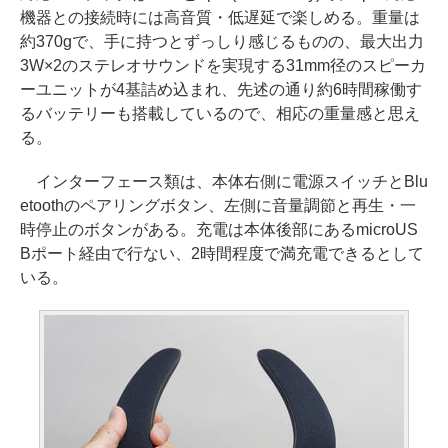
機器との接続時には高音質・低遅延で楽しめる。重量は
約370gで、手に持つとずっしり感じるものの、最大出力
3W×2のステレオサウンドを実現する31mm径のスピーカ
ーユニットが4基詰め込まれ、先述の通り約6時間稼働す
るバッテリーも搭載しているので、相応の重量感と思え
る。
インターフェース類は、本体右側に電源スイッチとBlu
etoothのペアリングボタン、左側に音量調節と再生・一
時停止のボタンがある。充電は本体後部にあるmicroUS
Bポート経由で行ない、2時間程度で満充電できるとして
いる。