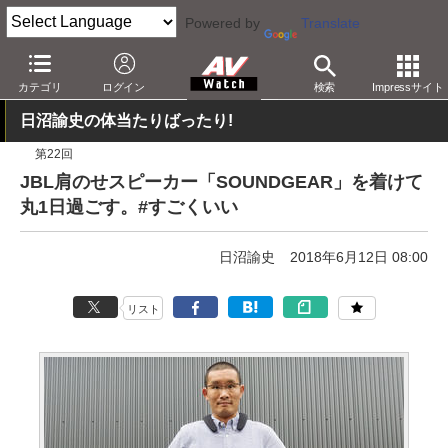
Powered by
Translate
AV Watch
製品
Bluetoothスピーカー
カテゴリ
ログイン
検索
Impressサイト
日沼諭史の体当たりばったり!
第22回
JBL肩のせスピーカー「SOUNDGEAR」を着けて
丸1日過ごす。#すごくいい
日沼諭史
2018年6月12日 08:00
リスト