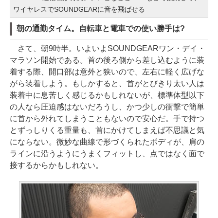
ワイヤレスでSOUNDGEARに音を飛ばせる
朝の通勤タイム。自転車と電車での使い勝手は?
さて、朝9時半。いよいよSOUNDGEARワン・デイ・
マラソン開始である。首の後ろ側から差し込むように装
着する際、開口部は意外と狭いので、左右に軽く広げな
がら装着しよう。もしかすると、首がとびきり太い人は
装着中に息苦しく感じるかもしれないが、標準体型以下
の人なら圧迫感はないだろうし、かつ少しの衝撃で簡単
に首から外れてしまうこともないので安心だ。手で持つ
とずっしりくる重量も、首にかけてしまえば不思議と気
にならない。微妙な曲線で形づくられたボディが、肩の
ラインに沿うようにうまくフィットし、点ではなく面で
接するからかもしれない。