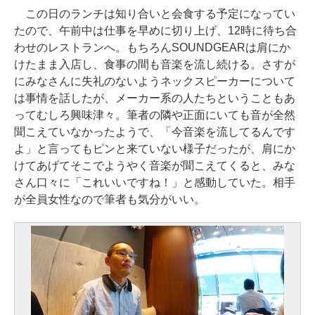
この日のランチは知り合いと会食する予定になってい
たので、午前中は仕事を早めに切り上げ、12時に待ち合
わせのレストランへ。もちろんSOUNDGEARは肩にか
けたまま入店し、食事の間も音楽を流し続ける。さすが
にみなさんに失礼のないようネックスピーカーについて
は事情を話したが、メーカー系の人たちということもあ
ってむしろ興味津々。筆者の隣や正面にいても音が全然
聞こえていなかったようで、「今音楽を流してるんです
よ」と言ってもピンと来ていない様子だったが、肩にか
けてあげてそこでようやく音楽が聞こえてくると、みな
さん口々に「これいいですね！」と感動していた。相手
が全員女性なので筆者も気分がいい。