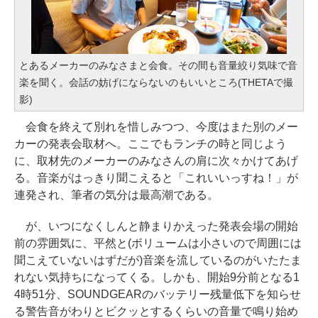
とあるメーカーのみなさまと会食。その間も音量絞り気味で音
楽を聞く。会話の妨げにならないのもいいところ(THETAで撮
影)
会食を終えて別れを惜しみつつ、今度はまた別のメー
カーの発表会取材へ。ここでもランチの時と同じよう
に、取材先のメーカーのみなさんの肩に次々かけてあげ
る。音楽がはっきり聞こえると「これいいっすね！」が
連発され、筆者の気分は最高潮である。
が、いつになくしんと静まりかえった発表会場の開始
前の雰囲気に、平然と(ボリュームは小さいので周囲には
聞こえていないはずだが)音楽を流しているのがいたたま
れない気持ちになってくる。しかも、開始9分前となる1
4時51分、SOUNDGEARのバッテリー残量低下を知らせ
る警告音がわりとビクッとするくらいの音量で鳴り始め