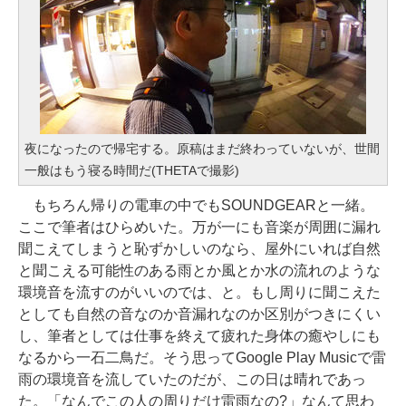
夜になったので帰宅する。原稿はまだ終わっていないが、世間
一般はもう寝る時間だ(THETAで撮影)
もちろん帰りの電車の中でもSOUNDGEARと一緒。
ここで筆者はひらめいた。万が一にも音楽が周囲に漏れ
聞こえてしまうと恥ずかしいのなら、屋外にいれば自然
と聞こえる可能性のある雨とか風とか水の流れのような
環境音を流すのがいいのでは、と。もし周りに聞こえた
としても自然の音なのか音漏れなのか区別がつきにくい
し、筆者としては仕事を終えて疲れた身体の癒やしにも
なるから一石二鳥だ。そう思ってGoogle Play Musicで雷
雨の環境音を流していたのだが、この日は晴れであっ
た。「なんでこの人の周りだけ雷雨なの?」なんて思わ