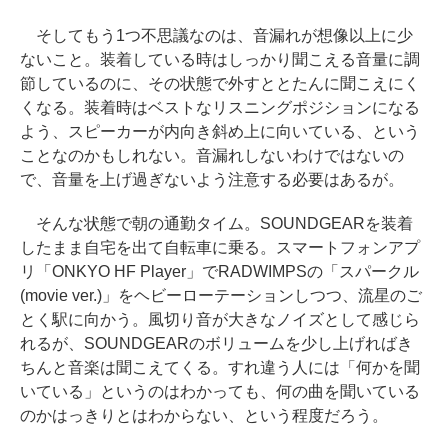
そしてもう1つ不思議なのは、音漏れが想像以上に少
ないこと。装着している時はしっかり聞こえる音量に調
節しているのに、その状態で外すととたんに聞こえにく
くなる。装着時はベストなリスニングポジションになる
よう、スピーカーが内向き斜め上に向いている、という
ことなのかもしれない。音漏れしないわけではないの
で、音量を上げ過ぎないよう注意する必要はあるが。
そんな状態で朝の通勤タイム。SOUNDGEARを装着
したまま自宅を出て自転車に乗る。スマートフォンアプ
リ「ONKYO HF Player」でRADWIMPSの「スパークル
(movie ver.)」をヘビーローテーションしつつ、流星のご
とく駅に向かう。風切り音が大きなノイズとして感じら
れるが、SOUNDGEARのボリュームを少し上げればき
ちんと音楽は聞こえてくる。すれ違う人には「何かを聞
いている」というのはわかっても、何の曲を聞いている
のかはっきりとはわからない、という程度だろう。