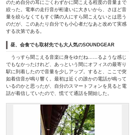
のため自分の耳にごくわずかに聞こえる程度の音量まで
絞った。電車の走行音が桁違いに大きいから、さほど音
量を絞らなくてもすぐ隣の人にすら聞こえないとは思う
のだが、このあたり自分でも小心者だなあと改めて実感
する次第である。
昼、会食でも取材先でも大人気のSOUNDGEAR
うっすら聞こえる音楽に身をゆだね……るような感じ
でもなかったけれど、あっという間にオフィスの最寄り
駅に到着したので音量を少しアップ。すると、ここで突
如着信音が鳴り響く。最初は近くの誰かの電話が鳴って
いるのかと思ったが、自分のスマートフォンを見ると電
話が着信していたので、慌てて通話を開始した。