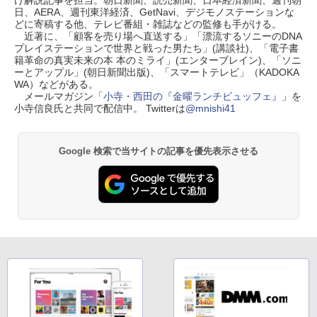
け解説記事を担当。朝日新聞、読売新聞、日本経済新聞、週刊朝
日、AERA、週刊東洋経済、GetNavi、デジモノステーションな
どに寄稿する他、テレビ番組・雑誌などの監修も手がける。
近著に、「顧客を売り場へ直送する」「漂流するソニーのDNA
プレイステーションで世界と戦った男たち」(講談社)、「電子書
籍革命の真実未来の本 本のミライ」(エンターブレイン)、「ソニ
ーとアップル」(朝日新聞出版)、「スマートテレビ」（KADOKA
WA）などがある。
メールマガジン「
小寺・西田の『金曜ランチビュッフェ』
」を
小寺信良氏と共同で配信中。 Twitterは
@mnishi41
Google 検索で当サイトの記事を優先表示させる