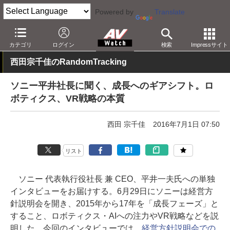
Powered by
Translate
AV Watch
動向
業界動向
経営/IR
カテゴリ
ログイン
検索
Impressサイト
西田宗千佳のRandomTracking
ソニー平井社長に聞く、成長へのギアシフト。ロ
ボティクス、VR戦略の本質
西田 宗千佳
2016年7月1日 07:50
リスト
ソニー 代表執行役社長 兼 CEO、平井一夫氏への単独
インタビューをお届けする。6月29日にソニーは経営方
針説明会を開き、2015年から17年を「成長フェーズ」と
すること、ロボティクス・AIへの注力やVR戦略などを説
明した。今回のインタビューでは、
経営方針説明会での