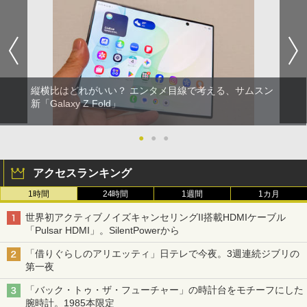
縦横比はどれがいい？ エンタメ目線で考える、サムスン
新「Galaxy Z Fold」
●
●
●
アクセスランキング
1時間
24時間
1週間
1カ月
世界初アクティブノイズキャンセリングII搭載HDMIケーブル
「Pulsar HDMI」。SilentPowerから
「借りぐらしのアリエッティ」日テレで今夜。3週連続ジブリの
第一夜
「バック・トゥ・ザ・フューチャー」の時計台をモチーフにした
腕時計。1985本限定