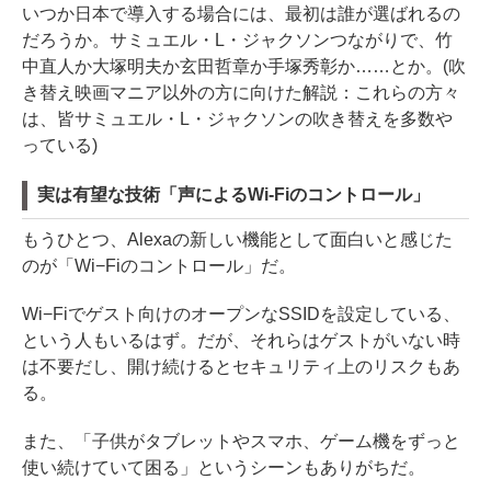
いつか日本で導入する場合には、最初は誰が選ばれるの
だろうか。サミュエル・L・ジャクソンつながりで、竹
中直人か大塚明夫か玄田哲章か手塚秀彰か……とか。(吹
き替え映画マニア以外の方に向けた解説：これらの方々
は、皆サミュエル・L・ジャクソンの吹き替えを多数や
っている)
実は有望な技術「声によるWi-Fiのコントロール」
もうひとつ、Alexaの新しい機能として面白いと感じた
のが「Wi−Fiのコントロール」だ。
Wi−Fiでゲスト向けのオープンなSSIDを設定している、
という人もいるはず。だが、それらはゲストがいない時
は不要だし、開け続けるとセキュリティ上のリスクもあ
る。
また、「子供がタブレットやスマホ、ゲーム機をずっと
使い続けていて困る」というシーンもありがちだ。