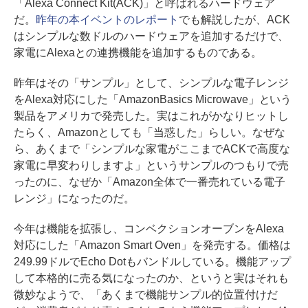
「Alexa Connect Kit(ACK)」と呼ばれるハードウェア
だ。
昨年の本イベントのレポート
でも解説したが、ACK
はシンプルな数ドルのハードウェアを追加するだけで、
家電にAlexaとの連携機能を追加するものである。
昨年はその「サンプル」として、シンプルな電子レンジ
をAlexa対応にした「AmazonBasics Microwave」という
製品をアメリカで発売した。実はこれがかなりヒットし
たらく、Amazonとしても「当惑した」らしい。なぜな
ら、あくまで「シンプルな家電がここまでACKで高度な
家電に早変わりしますよ」というサンプルのつもりで売
ったのに、なぜか「Amazon全体で一番売れている電子
レンジ」になったのだ。
今年は機能を拡張し、コンベクションオーブンをAlexa
対応にした「Amazon Smart Oven」を発売する。価格は
249.99ドルでEcho Dotもバンドルしている。機能アップ
して本格的に売る気になったのか、というと実はそれも
微妙なようで、「あくまで機能サンプル的位置付けだ