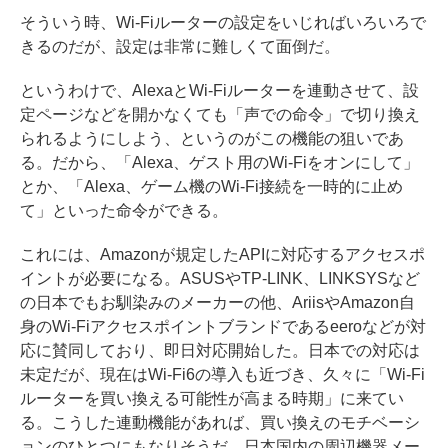
そういう時、Wi-Fiルーターの設定をいじればいろいろで
きるのだが、設定は非常に難しくて面倒だ。
というわけで、AlexaとWi-Fiルーターを連動させて、設
定ページなどを開かなくても「声での命令」で切り換え
られるようにしよう、というのがこの機能の狙いであ
る。だから、「Alexa、ゲスト用のWi-Fiをオンにして」
とか、「Alexa、ゲーム機のWi-Fi接続を一時的に止め
て」といった命令ができる。
これには、Amazonが規定したAPIに対応するアクセスポ
イントが必要になる。ASUSやTP-LINK、LINKSYSなど
の日本でもお馴染みのメーカーの他、AriisやAmazon自
身のWi-Fiアクセスポイントブランドであるeeroなどが対
応に賛同しており、即日対応開始した。日本での対応は
未定だが、現在はWi-Fi6の導入も近づき、久々に「Wi-Fi
ルーターを買い換える可能性が高まる時期」に来てい
る。こうした連動機能があれば、買い換えのモチベーシ
ョンのひとつにもなりそうだ。日本国内の周辺機器メー