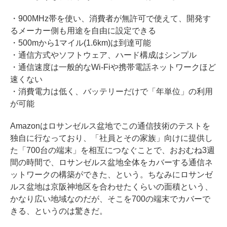
・900MHz帯を使い、消費者が無許可で使えて、開発す
るメーカー側も用途を自由に設定できる
・500mから1マイル(1.6km)は到達可能
・通信方式やソフトウェア、ハード構成はシンプル
・通信速度は一般的なWi-Fiや携帯電話ネットワークほど
速くない
・消費電力は低く、バッテリーだけで「年単位」の利用
が可能
Amazonはロサンゼルス盆地でこの通信技術のテストを
独自に行なっており、「社員とその家族」向けに提供し
た「700台の端末」を相互につなぐことで、おおむね3週
間の時間で、ロサンゼルス盆地全体をカバーする通信ネ
ットワークの構築ができた、という。ちなみにロサンゼ
ルス盆地は京阪神地区を合わせたくらいの面積という、
かなり広い地域なのだが、そこを700の端末でカバーで
きる、というのは驚きだ。