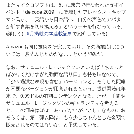
またマイクロソフトは、5月に東京で行なわれた技術イ
ベント「de:code 2019」に登壇したアレックス・キップ
マン氏が、「英語から日本語へ、自分の声色でアバター
が話す言葉を切り換える」というデモを行なっている。
(詳しくは
6月掲載の本連載記事
で紹介している)
Amazonも同じ技術を研究しており、その商業応用につ
いては一歩先んじたのだな……という印象だ。
なお、サミュエル・L・ジャクソンといえば「ちょっと
ばかりくだけすぎた強面な語り口」も持ち味なので、
「少々過激な表現を含む」バージョンと、そうした配慮
が不要なバージョンが用意されるという。提供開始は年
末で、0.99ドルの有料コンテンツとなる。だが、手間や
サミュエル・L・ジャクソンのギャランティを考える
と、この価格はほぼ「あってないがごとし」なもの。お
そらくは、第二弾以降は、もう少しちゃんとした金額で
販売されるのではないか、と予想している。