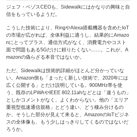
ジェフ・ベゾスCEOも、Sidewalkにはかなりの興味と自
信をもっているようだ。
こうした技術により、RingやAlexa搭載機器を含めたIoT
の市場が広がれば、全体利益に適うし、結果的にAmazo
nにとってプラス、通信方式がなく、消費電力やコスト
面で問題もある5Gだけに頼りたくない……。これが、A
mazonの偽らざる本音ではないか。
ただ、Sidewalkは技術的詳細がほとんど分かっていな
い。Amazon側も「まったく新しい技術で、2020年には
広く公開する」とだけ説明している。900MHz帯を使
う、既存のLPWAやIEEE 802.11ahなどとは「違うもの」
としかコメントがなく、よくわからない。他の「エリア
重視型低速通信規格」とどう違い、どう棲み分けるの
か。そうした部分が見えて来ると、AmazonのIoTビジネ
スの全体像も、もう少しはっきりしてくるのではないだ
ろうか。