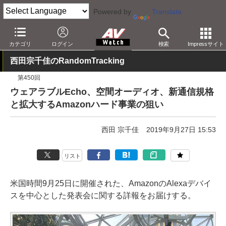
Powered by
Translate
AV Watch
製品
スマートスピーカー
Alexa
カテゴリ
ログイン
検索
Impressサイト
西田宗千佳のRandomTracking
第450回
ウェアラブルEcho、空間オーディオ、新通信規格
と拡大するAmazonハード事業の狙い
西田 宗千佳
2019年9月27日 15:53
リスト
米国時間9月25日に開催された、AmazonのAlexaデバイ
スを中心とした発表会に関する詳報をお届けする。