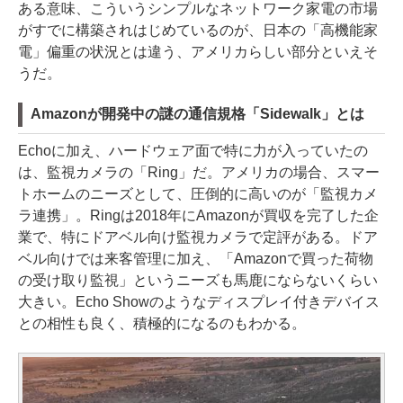
ある意味、こういうシンプルなネットワーク家電の市場
がすでに構築されはじめているのが、日本の「高機能家
電」偏重の状況とは違う、アメリカらしい部分といえそ
うだ。
Amazonが開発中の謎の通信規格「Sidewalk」とは
Echoに加え、ハードウェア面で特に力が入っていたの
は、監視カメラの「Ring」だ。アメリカの場合、スマー
トホームのニーズとして、圧倒的に高いのが「監視カメ
ラ連携」。Ringは2018年にAmazonが買収を完了した企
業で、特にドアベル向け監視カメラで定評がある。ドア
ベル向けでは来客管理に加え、「Amazonで買った荷物
の受け取り監視」というニーズも馬鹿にならないくらい
大きい。Echo Showのようなディスプレイ付きデバイス
との相性も良く、積極的になるのもわかる。