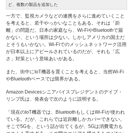
ど、複数の製品を追加した
一方で、監視カメラなどの連携をさらに進めていくこと
を考えると、若干やっかいなこともある。それは「距
離」の問題だ。日本の家庭なら、Wi-FiやBluetoothで届
かない、という場所は少ない。しかしアメリカの国土だ
とそうもいかない。Wi-Fiでのメッシュネットワーク活用
が日本以上にアピールされているのだが、それも「広
さ」対策という意味あいがある。
また、街中にIoT機器を置くことを考えると、当然Wi-Fi
やBluetoothベースでは限界がある。
Amazon Devicesシニアバイスプレジデントのデイブ・
リンプ氏は、発表会で次のように説明する。
「現在のIoT機器では、BluetoothもしくはWi-Fiが使われ
ている。だが、これらでは近距離しかカバーできない。
そこで5Gを、という話が出てくるが、5Gは消費電力も