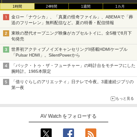
1時間
24時間
1週間
1カ月
金ロー「ナウシカ」、「真夏の怪奇ファイル」、ABEMAで「葬
送のフリーレン」無料配信など。夏の特番・配信情報
東映の歴代オープニング映像がカプセルトイに。全5種で8月下
旬発売
世界初アクティブノイズキャンセリングII搭載HDMIケーブル
「Pulsar HDMI」。SilentPowerから
「バック・トゥ・ザ・フューチャー」の時計台をモチーフにした
腕時計。1985本限定
「借りぐらしのアリエッティ」日テレで今夜。3週連続ジブリの
第一夜
もっと見る
AV Watch をフォローする