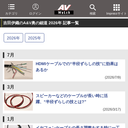
カテゴリ
ログイン
検索
Impressサイト
吉田伊織のA&V奥の細道 2026年 記事一覧
2026
年
2025
年
7月
HDMIケーブルでの“半径ずらしの技”に効果は
あるか
(2026/7/9)
3月
スピーカーなどのケーブルが長い時に活
躍、“半径ずらしの技とは?”
(2026/3/17)
1月
イヤフォンケーブルの長さ調整をする時に一工