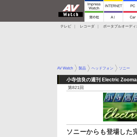
テレビ
レコーダ
ポータブルオーディ
スマートスピーカー
デジカメ
プロジ
AV Watch
製品
ヘッドフォン
ソニー
小寺信良の週刊 Electric Zooma
第821回
ソニーからも登場した