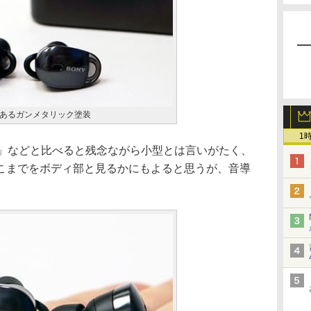
あるガンメタリック塗装
1
N」などと比べると残念ながら小型とは言いがたく、
こまでをボディ部と見るかにもよると思うが、音導