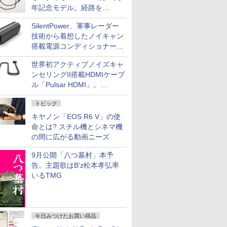
年記念モデル。経路を
NISHIKIで統一。400万円
SilentPower、軍事レーダー
技術から着想したノイキャン
搭載電源コンディショナー
「AC iPurifier2」
世界初アクティブノイズキャ
ンセリングII搭載HDMIケーブ
ル「Pulsar HDMI」。
SilentPowerから
トピック
キヤノン「EOS R6 V」の使
命とは? スチル機とシネマ機
の間に広がる動画ニーズ
9月公開「八つ墓村」本予
告。主題歌はB'z松本孝弘率
いるTMG
今日みつけたお買い得品