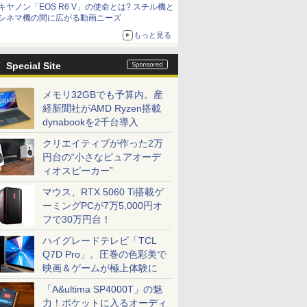
キヤノン「EOS R6 V」の使命とは? スチル機と
シネマ機の間に広がる動画ニーズ
もっと見る
Special Site
メモリ32GBでも予算内。産
経新聞社がAMD Ryzen搭載
dynabookを2千台導入
クリエイティブが作った2万
円台の“小さなピュアオーデ
ィオスピーカー”
マウス、RTX 5060 Ti搭載ゲ
ーミングPCが7万5,000円オ
フで30万円台！
ハイグレードテレビ「TCL
Q7D Pro」。圧巻の色彩美で
映画＆ゲームが極上体験に
「A&ultima SP4000T」の魅
力！ポケットに入るオーディ