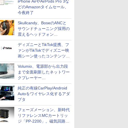
iPhone AirやAirPods Pro 3な
どのAmazonタイムセール、
今夜終了
Skullcandy、BoseのANCと
サウンドチューニング採用の
震えるヘッドフォン
「Crusher 1080 ANC」
ディズニーとTikTok提携、フ
ァンがTikTokでディズニー映
画シーン使ったコンテンツ制
作、Disney+にも配信
Volumio、電源部から出力段
まで全面刷新したネットワー
クプレーヤー
「Primo（2026）」
純正の有線CarPlay/Android
Autoをワイヤレス化するアダ
プタ
フェーズメーション、新時代
リファレンスMCカートリッ
ジ「PP-2200」。磁気回路や
ハウジングを根本から見直し