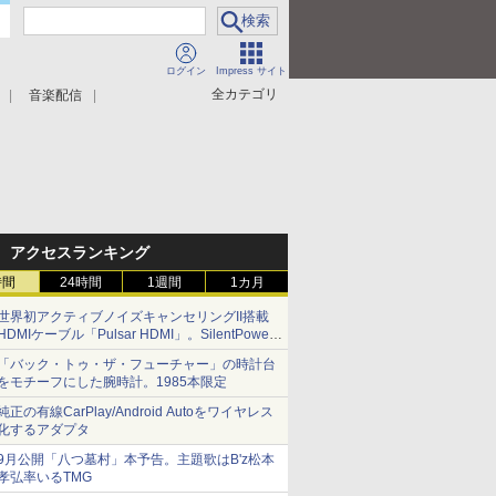
ログイン
Impress サイト
全カテゴリ
音楽配信
アクセスランキング
時間
24時間
1週間
1カ月
世界初アクティブノイズキャンセリングII搭載
HDMIケーブル「Pulsar HDMI」。SilentPower
から
「バック・トゥ・ザ・フューチャー」の時計台
をモチーフにした腕時計。1985本限定
純正の有線CarPlay/Android Autoをワイヤレス
化するアダプタ
9月公開「八つ墓村」本予告。主題歌はB'z松本
孝弘率いるTMG