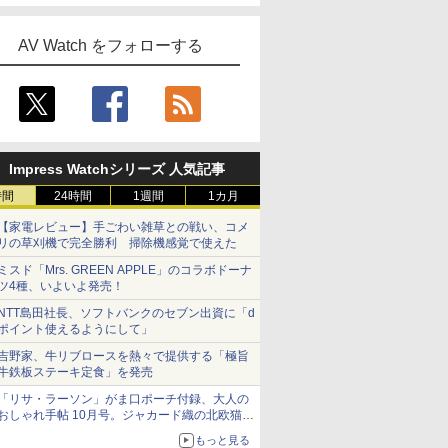
AV Watch をフォローする
Impress Watchシリーズ 人気記事
時間
24時間
1週間
1カ月
【家電レビュー】手ごわい雑草との戦い、コメ
リの草刈機で完全勝利 掃除機感覚で使えた
ミスド「Mrs. GREEN APPLE」のコラボドーナ
ツ4種、いよいよ発売！
NTT島田社長、ソフトバンクのセブン出資に「d
ポイント使えるようにして」
吉野家、牛リブロースを熱々で提供する「極旨
牛鉄板ステーキ定食」を発売
「リサ・ラーソン」がま口ポーチ付録、大人の
おしゃれ手帖 10月号。ジャカード織の北欧猫デ
ザイン
もっと見る