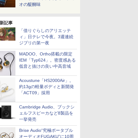
オの醍醐味
新記事
「借りぐらしのアリエッテ
ィ」日テレで今夜。3週連続
ジブリの第一夜
MADOO、Ortho搭載の限定
IEM「Typ624」。密度感ある
低音と抜けの良い中高音域
Acoustune「HS2000Air」。
約13gの軽量ボディと新開発
「ACT09」採用
Cambridge Audio、ブックシ
ェルフスピーカなど8製品を
一挙発売
Brise Audio“究極ポータブル
オーディオFUGAKU”に10周