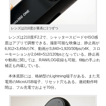
レンズは210度が裏表に1つずつ
レンズは210度/F2.2で、シャッタースピードやISO感
度はアプリで調整できる。撮影可能な映像は、静止画が
6,912×3,456の7K、動画が3,840×1,920/30fpsの4K、スロ
ーモーションが2,048×512/120fpsとなっている。静止画
や動画に関しては、RAW/LOG収録も可能。6軸の手ぶれ
補正も内蔵している。
本体底部には、格納型のLightning端子がある。また充
電用のMicroUSB端子、リセット穴もある。連続動作時
間は、フル充電でおよそ70分。