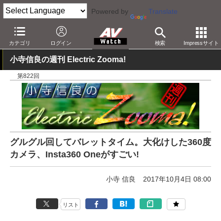
Powered by
Translate
AV Watch
製品
アクションカム
その他
カテゴリ
ログイン
検索
Impressサイト
小寺信良の週刊 Electric Zooma!
第822回
グルグル回してバレットタイム。大化けした360度
カメラ、Insta360 Oneがすごい!
小寺 信良
2017年10月4日 08:00
リスト