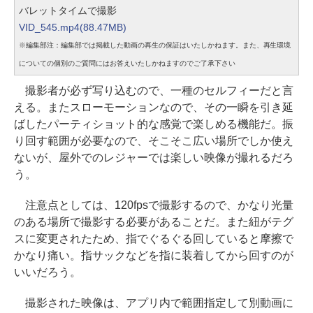
バレットタイムで撮影
VID_545.mp4(88.47MB)
※編集部注：編集部では掲載した動画の再生の保証はいたしかねます。また、再生環境
についての個別のご質問にはお答えいたしかねますのでご了承下さい
撮影者が必ず写り込むので、一種のセルフィーだと言
える。またスローモーションなので、その一瞬を引き延
ばしたパーティショット的な感覚で楽しめる機能だ。振
り回す範囲が必要なので、そこそこ広い場所でしか使え
ないが、屋外でのレジャーでは楽しい映像が撮れるだろ
う。
注意点としては、120fpsで撮影するので、かなり光量
のある場所で撮影する必要があることだ。また紐がテグ
スに変更されたため、指でぐるぐる回していると摩擦で
かなり痛い。指サックなどを指に装着してから回すのが
いいだろう。
撮影された映像は、アプリ内で範囲指定して別動画に