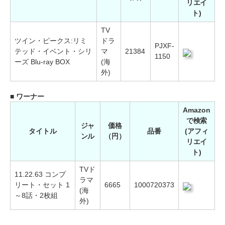
リエイ
ト)
TV
ツイン・ピークス:リミ
ドラ
PJXF-
テッド・イベント・シリ
マ
21384
1150
ーズ Blu-ray BOX
(海
外)
■ ワーナー
Amazon
で検索
ジャ
価格
タイトル
品番
(アフィ
ンル
（円）
リエイ
ト)
TVド
11.22.63 コンプ
ラマ
リート・セット 1
6665
1000720373
(海
～8話・2枚組
外)