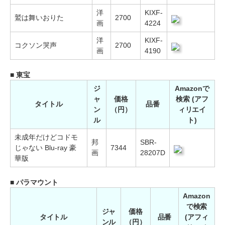
洋
KIXF-
鷲は舞いおりた
2700
画
4224
洋
KIXF-
コクソン哭声
2700
画
4190
■ 東宝
ジ
Amazonで
ャ
価格
検索 (アフ
タイトル
品番
ン
（円）
ィリエイ
ル
ト)
未成年だけどコドモ
邦
SBR-
じゃない Blu-ray 豪
7344
画
28207D
華版
■ パラマウント
Amazon
で検索
ジャ
価格
タイトル
品番
(アフィ
ンル
（円）