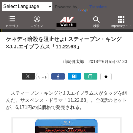
Powered by
Translate
「Blu-ray発売日一覧」の更新情報
カテゴリ
ログイン
検索
Impressサイト
ケネディ暗殺を阻止せよ! スティーブン・キング
×J.J.エイブラムス「11.22.63」
山崎健太郎
2018年6月5日 07:30
リスト
スティーブン・キングとJ.J.エイブラムスがタッグを組
んだ、サスペンス・ドラマ「11.22.63」。全8話のセット
が、6,171円の低価格で発売される。