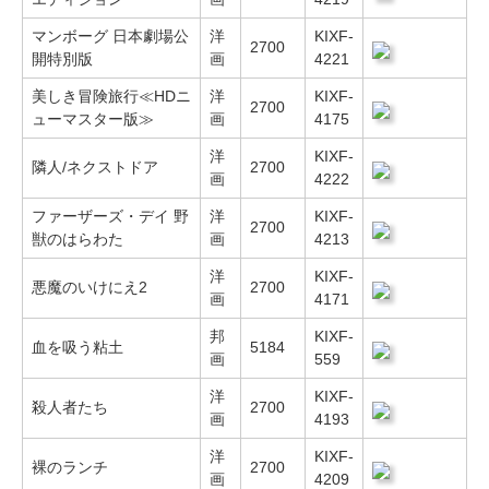
マンボーグ 日本劇場公
洋
KIXF-
2700
開特別版
画
4221
美しき冒険旅行≪HDニ
洋
KIXF-
2700
ューマスター版≫
画
4175
洋
KIXF-
隣人/ネクストドア
2700
画
4222
ファーザーズ・デイ 野
洋
KIXF-
2700
獣のはらわた
画
4213
洋
KIXF-
悪魔のいけにえ2
2700
画
4171
邦
KIXF-
血を吸う粘土
5184
画
559
洋
KIXF-
殺人者たち
2700
画
4193
洋
KIXF-
裸のランチ
2700
画
4209