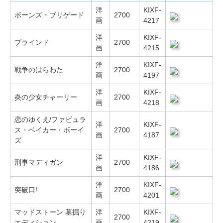
洋
KIXF-
ボーンズ・ブリゲード
2700
画
4217
洋
KIXF-
ブラインド
2700
画
4215
洋
KIXF-
戦争のはらわた
2700
画
4197
洋
KIXF-
炎の少女チャーリー
2700
画
4218
恋のゆくえ/ファビュラ
洋
KIXF-
ス・ベイカー・ボーイ
2700
画
4187
ズ
洋
KIXF-
刑事マディガン
2700
画
4186
洋
KIXF-
突破口!
2700
画
4201
マッドストーン 墓掘り
洋
KIXF-
2700
エディション
画
4219