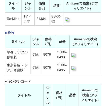
タイト
ジャ
価格
Amazonで検索 (アフ
品番
ル
ンル
（円）
ィリエイト)
TVド
SSXX-
Re:Mind
21384
ラマ
62
■ 松竹
ジャ
価格
Amazonで検索
タイトル
品番
ンル
（円）
(アフィリエイト)
早春 デジタル
SHBR-
邦画
5076
修復版
0493
東京暮色 デジ
SHBR-
邦画
5076
タル修復版
0495
■ キングレコード
ジ
Amazonで
ャ
価格
タイトル
品番
検索 (アフ
ン
（円）
ィリエイト)
ル