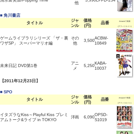
清水富美加/Popping Time
3,990
LPFD-234
他
■ 角川書店
ジャ
価格
タイトル
品番
Amazonで検索
ンル
(円)
(アフィリエイト)
ゲームライブラリシリーズ 「ザ・裏
その
ACBW-
3,500
ワザSP」 スーパーマリオ編
他
10849
アニ
KABA-
未来日記 DVD第1巻
5,250
メ
10037
【2011年12月23日】
■ SPO
ジャ
価格
タイトル
品番
Amazonで検索
ンル
(円)
(アフィリエイト)
イタズラなKiss～Playful Kiss プレミ
OPSD-
洋画
6,090
アムトーク&ライブ in TOKYO
S1019