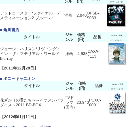
ンル
(円)
(アフィリエイト)
デッドコースター/ファイナル・デ
OPSB-
洋画
2,940
スティネーション2 ブルーレイ
S033
■ 角川書店
ジャ
価格
タイトル
品番
Amazonで検索
ンル
(円)
(アフィリエイト)
ジョージ・ハリスン/リヴィング・
DAXA-
イン・ザ・マテリアル・ワールド
洋画
4,935
4113
Blu-ray
【2011年12月28日】
■ ポニーキャニオン
ジャ
価格
タイトル
品番
Amazonで検索
ンル
(円)
(アフィリエイト)
TVド
花ざかりの君たちへ～イケメンパラ
PCXC-
ラマ
23,940
ダイス～2011 BD-BOX
60011
(国内)
【2012年01月11日】