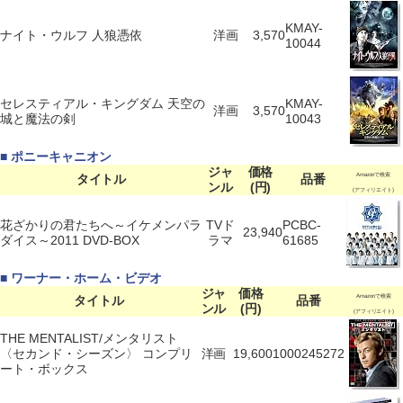
KMAY-
ナイト・ウルフ 人狼憑依
洋画
3,570
10044
セレスティアル・キングダム 天空の
KMAY-
洋画
3,570
城と魔法の剣
10043
■ ポニーキャニオン
ジャ
価格
タイトル
品番
Amazonで検索
ンル
(円)
(アフィリエイト)
花ざかりの君たちへ～イケメンパラ
TVド
PCBC-
23,940
ダイス～2011 DVD-BOX
ラマ
61685
■ ワーナー・ホーム・ビデオ
ジャ
価格
タイトル
品番
Amazonで検索
ンル
(円)
(アフィリエイト)
THE MENTALIST/メンタリスト
〈セカンド・シーズン〉 コンプリ
洋画
19,600
1000245272
ート・ボックス