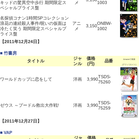
キッドの驚異空中歩行 期間限定ス
メ
1003
ペシャルプライス盤
名探偵コナン1時間SPコレクション
浪花の連続殺人事件/呪いの仮面は
アニ
ONBW-
3,150
冷たく笑う 期間限定スペシャルプ
メ
1002
ライス盤
【2011年12月24日】
■ 竹書房
ジャ
価格
タイトル
品番
Amazonで検索
ンル
(円)
(アフィリエイト)
TSDS-
ワールドカップに恋をして
洋画
3,990
75260
TSDS-
ゼウス ～プードル救出大作戦!
洋画
3,990
75259
【2011年12月27日】
■ VAP
ジャ
価格
Amazonで検索