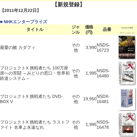
【新規登録】
【2011年12月22日】
■ NHKエンタープライズ
ジャ
価格
タイトル
品番
Amazonで検索
ンル
(円)
(アフィリエイト)
その
NSDS-
最愛の敵 カダフィ
3,990
他
16723
プロジェクトX 挑戦者たち 100万座
その
NSDS-
席への苦闘 ～みどりの窓口・世界初
1,995
他
16480
鉄道システム～
プロジェクトX 挑戦者たち DVD-
その
NSDX-
19,950
BOX V
他
16481
プロジェクトX 挑戦者たち ラストフ
その
NSDS-
1,995
ァイト 名車よ永遠なれ
他
16478