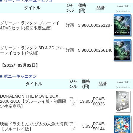
■ ワーナー・ホーム・ビデオ
ジャ
価格
タイトル
品番
Amazonで検索
ンル
(円)
(アフィリエイト)
グリーン・ランタン ブルーレイ
洋画
3,980
1000251287
&DVDセット(初回限定生産)
グリーン・ランタン 3D & 2D ブル
洋画
5,980
1000256148
ーレイセット(2枚組)
【2012年03月02日】
■ ポニーキャニオン
ジャ
価格
タイトル
品番
Amazonで検索
ンル
(円)
(アフィリエイト)
DORAEMON THE MOVIE BOX
アニ
PCXE-
2006-2010【ブルーレイ版・初回限
19,950
メ
60026
定生産商品】
映画ドラえもん のび太の人魚大海戦
アニ
PCXE-
3,990
【ブルーレイ版】
メ
50144