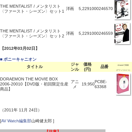
THE MENTALIST / メンタリスト
洋画
5,229
1000246570
〈ファースト・シーズン〉セット1
THE MENTALIST / メンタリスト
洋画
5,229
1000246559
〈ファースト・シーズン〉セット2
【2012年03月02日】
■ ポニーキャニオン
ジャ
価格
タイトル
品番
Amazonで検索
ンル
(円)
(アフィリエイト)
DORAEMON THE MOVIE BOX
アニ
PCBE-
2006-20010【DVD版・初回限定生産
19,950
メ
63368
商品】
（2011年 11月 24日）
[
AV Watch編集部
山崎健太郎 ]
【注意】