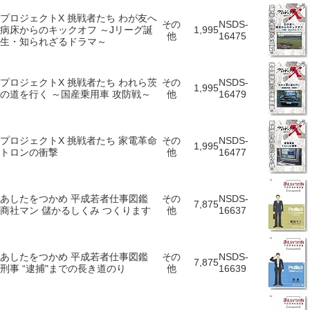
プロジェクトX 挑戦者たち わが友へ
その
NSDS-
病床からのキックオフ ～Jリーグ誕
1,995
他
16475
生・知られざるドラマ～
プロジェクトX 挑戦者たち われら茨
その
NSDS-
1,995
の道を行く ～国産乗用車 攻防戦～
他
16479
プロジェクトX 挑戦者たち 家電革命
その
NSDS-
1,995
トロンの衝撃
他
16477
あしたをつかめ 平成若者仕事図鑑
その
NSDS-
7,875
商社マン 儲かるしくみ つくります
他
16637
あしたをつかめ 平成若者仕事図鑑
その
NSDS-
7,875
刑事 “逮捕"までの長き道のり
他
16639