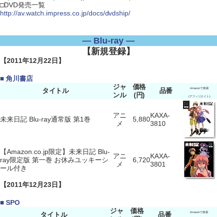
□DVD発売一覧
http://av.watch.impress.co.jp/docs/dvdship/
― Blu-ray ―
【新規登録】
【2011年12月22日】
■ 角川書店
ジャ
価格
タイトル
品番
Amazonで検索
ンル
(円)
(アフィリエイト)
アニ
KAXA-
未来日記 Blu-ray通常版 第1巻
5,880
メ
3810
【Amazon.co.jp限定】未来日記 Blu-
アニ
KAXA-
ray限定版 第一巻 お休みユッキーシ
6,720
メ
3801
ール付き
【2011年12月23日】
■ SPO
ジャ
価格
タイトル
品番
Amazonで検索