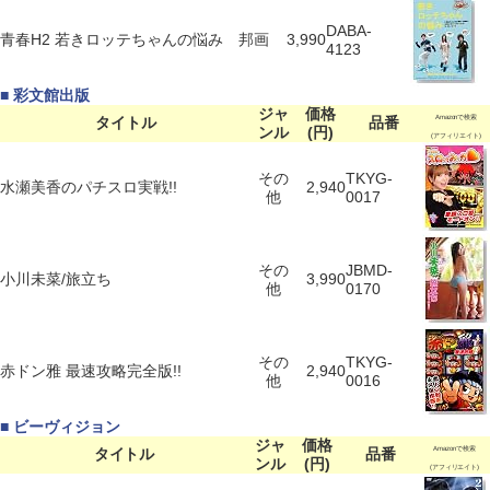
DABA-
青春H2 若きロッテちゃんの悩み
邦画
3,990
4123
■ 彩文館出版
ジャ
価格
タイトル
品番
Amazonで検索
ンル
(円)
(アフィリエイト)
その
TKYG-
水瀬美香のパチスロ実戦!!
2,940
他
0017
その
JBMD-
小川未菜/旅立ち
3,990
他
0170
その
TKYG-
赤ドン雅 最速攻略完全版!!
2,940
他
0016
■ ビーヴィジョン
ジャ
価格
タイトル
品番
Amazonで検索
ンル
(円)
(アフィリエイト)