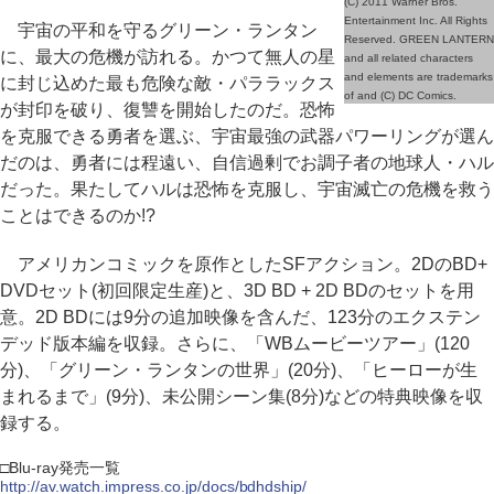
(C) 2011 Warner Bros.
Entertainment Inc. All Rights
宇宙の平和を守るグリーン・ランタン
Reserved. GREEN LANTERN
に、最大の危機が訪れる。かつて無人の星
and all related characters
and elements are trademarks
に封じ込めた最も危険な敵・パララックス
of and (C) DC Comics.
が封印を破り、復讐を開始したのだ。恐怖
を克服できる勇者を選ぶ、宇宙最強の武器パワーリングが選ん
だのは、勇者には程遠い、自信過剰でお調子者の地球人・ハル
だった。果たしてハルは恐怖を克服し、宇宙滅亡の危機を救う
ことはできるのか!?
アメリカンコミックを原作としたSFアクション。2DのBD+
DVDセット(初回限定生産)と、3D BD + 2D BDのセットを用
意。2D BDには9分の追加映像を含んだ、123分のエクステン
デッド版本編を収録。さらに、「WBムービーツアー」(120
分)、「グリーン・ランタンの世界」(20分)、「ヒーローが生
まれるまで」(9分)、未公開シーン集(8分)などの特典映像を収
録する。
□Blu-ray発売一覧
http://av.watch.impress.co.jp/docs/bdhdship/