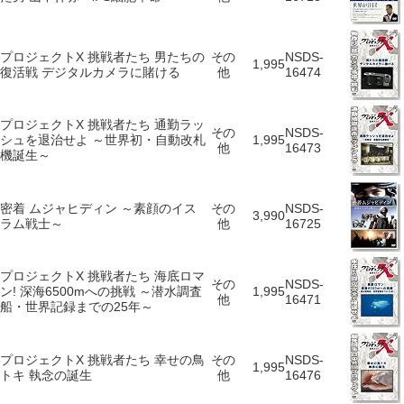
プロジェクトX 挑戦者たち 男たちの
その
NSDS-
1,995
復活戦 デジタルカメラに賭ける
他
16474
プロジェクトX 挑戦者たち 通勤ラッ
その
NSDS-
シュを退治せよ ～世界初・自動改札
1,995
他
16473
機誕生～
密着 ムジャヒディン ～素顔のイス
その
NSDS-
3,990
ラム戦士～
他
16725
プロジェクトX 挑戦者たち 海底ロマ
その
NSDS-
ン! 深海6500mへの挑戦 ～潜水調査
1,995
他
16471
船・世界記録までの25年～
プロジェクトX 挑戦者たち 幸せの鳥
その
NSDS-
1,995
トキ 執念の誕生
他
16476