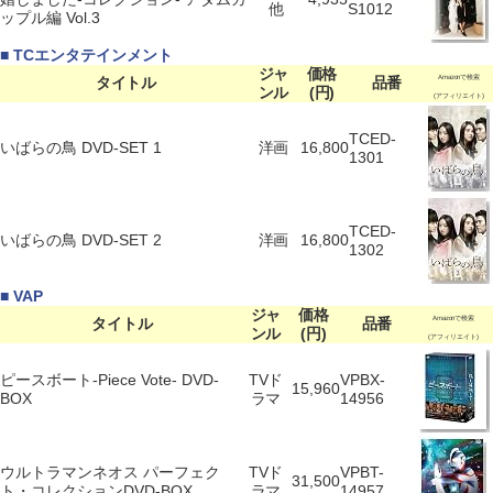
他
S1012
ップル編 Vol.3
■ TCエンタテインメント
ジャ
価格
タイトル
品番
Amazonで検索
ンル
(円)
(アフィリエイト)
TCED-
いばらの鳥 DVD-SET 1
洋画
16,800
1301
TCED-
いばらの鳥 DVD-SET 2
洋画
16,800
1302
■ VAP
ジャ
価格
タイトル
品番
Amazonで検索
ンル
(円)
(アフィリエイト)
ピースボート-Piece Vote- DVD-
TVド
VPBX-
15,960
BOX
ラマ
14956
ウルトラマンネオス パーフェク
TVド
VPBT-
31,500
ト・コレクションDVD-BOX
ラマ
14957