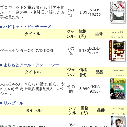
プロジェクトX 挑戦者たち 世界を驚
その
NSDS-
かせた一台の車 ～名社長と闘った若
1,995
他
16472
手社員たち～
■ ハピネット・ピクチャーズ
ジャ
価格
タイトル
品番
Amazonで検索
ンル
(円)
(アフィリエイト)
その
BBBE-
ゲームセンターCX DVD-BOX8
8,190
他
9218
■ よしもとアール・アンド・シー
ジャ
価格
タイトル
品番
Amazonで検索
ンル
(円)
(アフィリエイト)
人志松本のすべらない話 お前ら、や
その
YRBN-
れんのか!! 史上最多初参戦9人!!スペ
3,990
他
90354
シャル
■ リバプール
ジャ
価格
タイトル
品番
Amazonで検索
ンル
(円)
(アフィリエイト)
その