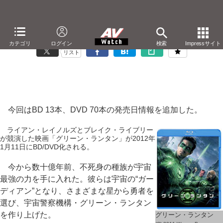
「Blu-ray/DVD発売日一覧」11月22日の更新情報
カテゴリ
ログイン
検索
Impressサイト
リスト
今回はBD 13本、DVD 70本の発売日情報を追加した。
ライアン・レイノルズとブレイク・ライブリー
が競演した映画「グリーン・ランタン」が2012年
1月11日にBD/DVD化される。
今から数十億年前、不死身の種族が宇宙
最強の力を手に入れた。彼らは宇宙の“ガー
ディアン”となり、さまざまな星から勇者を
選び、宇宙警察機構・グリーン・ランタン
を作り上げた。
グリーン・ランタン