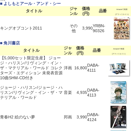
■ よしもとアール・アンド・シー
ジャ
価格
タイトル
品番
Amazonで検索
ンル
(円)
(アフィリエイト)
その
YRBN-
キングオブコント2011
3,990
他
90326
■ 角川書店
ジャ
価格
タイトル
品番
Amazonで検索
ンル
(円)
(アフィリエイト)
【5,000セット限定生産】 ジョー
ジ・ハリスン/リヴィング・イン・
DABA-
ザ・マテリアル・ワールド コレク
洋画
16,800
4111
ターズ・エディション 未発表音源
10曲SHM-CD付き
ジョージ・ハリスン/ジョージ・ハ
DABA-
リスン/リヴィング・イン・ザ・マ
音楽
4,935
4113
テリアル・ワールド
DABA-
青春H2 絵のない夢
邦画
3,990
4124