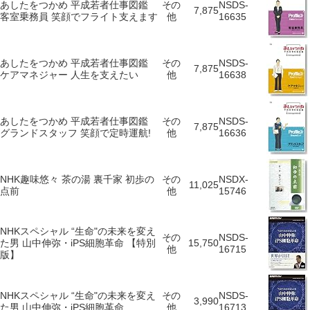
あしたをつかめ 平成若者仕事図鑑
その
NSDS-
7,875
客室乗務員 笑顔でフライト支えます
他
16635
あしたをつかめ 平成若者仕事図鑑
その
NSDS-
7,875
ケアマネジャー 人生を支えたい
他
16638
あしたをつかめ 平成若者仕事図鑑
その
NSDS-
7,875
グランドスタッフ 笑顔で定時運航!
他
16636
NHK趣味悠々 茶の湯 裏千家 初歩の
その
NSDX-
11,025
点前
他
15746
NHKスペシャル “生命"の未来を変え
その
NSDS-
た男 山中伸弥・iPS細胞革命 【特別
15,750
他
16715
版】
NHKスペシャル “生命"の未来を変え
その
NSDS-
3,990
た男 山中伸弥・iPS細胞革命
他
16713