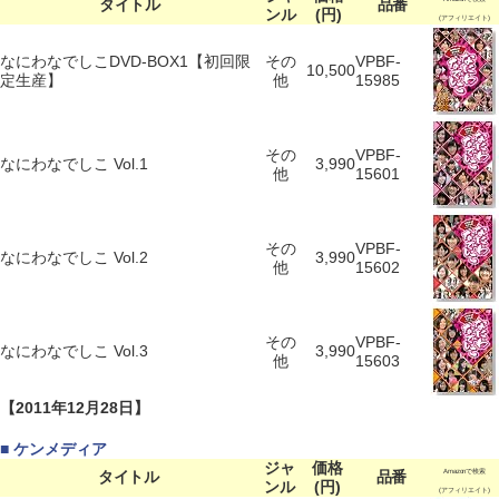
タイトル
品番
ンル
(円)
(アフィリエイト)
なにわなでしこDVD-BOX1【初回限
その
VPBF-
10,500
定生産】
他
15985
その
VPBF-
なにわなでしこ Vol.1
3,990
他
15601
その
VPBF-
なにわなでしこ Vol.2
3,990
他
15602
その
VPBF-
なにわなでしこ Vol.3
3,990
他
15603
【2011年12月28日】
■ ケンメディア
ジャ
価格
タイトル
品番
Amazonで検索
ンル
(円)
(アフィリエイト)