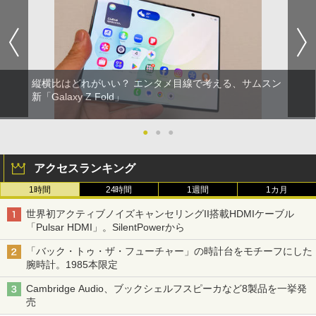
縦横比はどれがいい？ エンタメ目線で考える、サムスン
新「Galaxy Z Fold」
●
●
●
アクセスランキング
1時間
24時間
1週間
1カ月
世界初アクティブノイズキャンセリングII搭載HDMIケーブル
「Pulsar HDMI」。SilentPowerから
「バック・トゥ・ザ・フューチャー」の時計台をモチーフにした
腕時計。1985本限定
Cambridge Audio、ブックシェルフスピーカなど8製品を一挙発
売