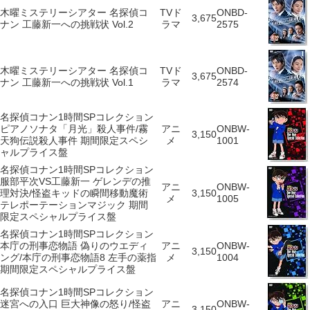
木曜ミステリーシアター 名探偵コ
TVド
ONBD-
3,675
ナン 工藤新一への挑戦状 Vol.2
ラマ
2575
木曜ミステリーシアター 名探偵コ
TVド
ONBD-
3,675
ナン 工藤新一への挑戦状 Vol.1
ラマ
2574
名探偵コナン1時間SPコレクション
ピアノソナタ「月光」殺人事件/霧
アニ
ONBW-
3,150
天狗伝説殺人事件 期間限定スペシ
メ
1001
ャルプライス盤
名探偵コナン1時間SPコレクション
服部平次VS工藤新一 ゲレンデの推
アニ
ONBW-
理対決/怪盗キッドの瞬間移動魔術
3,150
メ
1005
テレポーテーションマジック 期間
限定スペシャルプライス盤
名探偵コナン1時間SPコレクション
本庁の刑事恋物語 偽りのウエディ
アニ
ONBW-
3,150
ング/本庁の刑事恋物語8 左手の薬指
メ
1004
期間限定スペシャルプライス盤
名探偵コナン1時間SPコレクション
迷宮への入口 巨大神像の怒り/怪盗
アニ
ONBW-
3,150