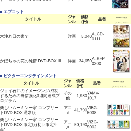
■ エプコット
ジャ
価格
タイトル
品番
Amazonで検索
ンル
(円)
(アフィリエイト)
ALCD-
木洩れ日の家で
洋画
5,040
0111
ALBEP-
かぼちゃの花の純情 DVD-BOX III
洋画
34,650
0200
■ ビクターエンタテインメント
ジャ
価格
タイトル
品番
Amazonで検索
ンル
(円)
(アフィリエイト)
ジョイ石井のイメージング/成功
その
YAMV-
するための自信強化3週間達成プ
1,980
他
1017
ログラム
楽しいムーミン一家 コンプリー
アニ
VIBG-
41,790
トDVD-BOX 通常版
メ
5038
楽しいムーミン一家 コンプリー
アニ
VIZG-
トDVD-BOX 限定版(初回限定生
50,190
メ
5002
産)