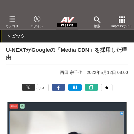
AV Watch
コンテンツ・サービス
映像配信
U-NEXT
カテゴリ
ログイン
検索
Impressサイト
トピック
U-NEXTがGoogleの「Media CDN」を採用した理
由
西田 宗千佳
2022年5月12日 08:00
リスト