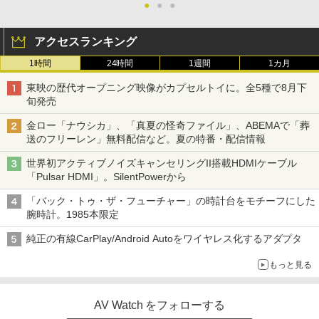
●
●
●
アクセスランキング
1時間
24時間
1週間
1カ月
東映の歴代オープニング映像がカプセルトイに。全5種で8月下
旬発売
金ロー「ナウシカ」、「真夏の怪奇ファイル」、ABEMAで「葬
送のフリーレン」無料配信など。夏の特番・配信情報
世界初アクティブノイズキャンセリングII搭載HDMIケーブル
「Pulsar HDMI」。SilentPowerから
「バック・トゥ・ザ・フューチャー」の時計台をモチーフにした
腕時計。1985本限定
純正の有線CarPlay/Android Autoをワイヤレス化するアダプタ
もっと見る
AV Watch をフォローする