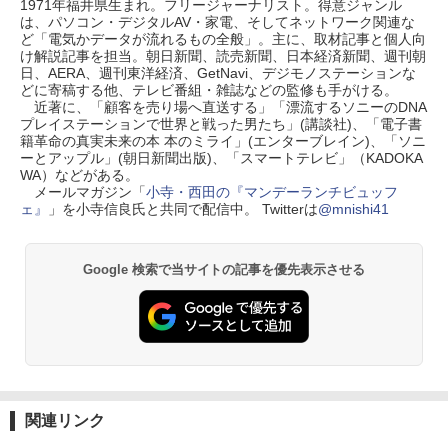
1971年福井県生まれ。フリージャーナリスト。得意ジャンル
は、パソコン・デジタルAV・家電、そしてネットワーク関連な
ど「電気かデータが流れるもの全般」。主に、取材記事と個人向
け解説記事を担当。朝日新聞、読売新聞、日本経済新聞、週刊朝
日、AERA、週刊東洋経済、GetNavi、デジモノステーションな
どに寄稿する他、テレビ番組・雑誌などの監修も手がける。
近著に、「顧客を売り場へ直送する」「漂流するソニーのDNA
プレイステーションで世界と戦った男たち」(講談社)、「電子書
籍革命の真実未来の本 本のミライ」(エンターブレイン)、「ソニ
ーとアップル」(朝日新聞出版)、「スマートテレビ」（KADOKA
WA）などがある。
メールマガジン「
小寺・西田の『マンデーランチビュッフ
ェ』
」を小寺信良氏と共同で配信中。 Twitterは
@mnishi41
Google 検索で当サイトの記事を優先表示させる
関連リンク