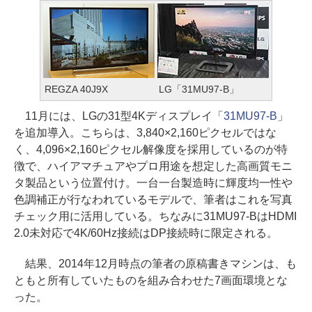
REGZA 40J9X
LG「31MU97-B」
11月には、LGの31型4Kディスプレイ「
31MU97-B
」
を追加導入。こちらは、3,840×2,160ピクセルではな
く、4,096×2,160ピクセル解像度を採用しているのが特
徴で、ハイアマチュアやプロ用途を想定した高画質モニ
タ製品という位置付け。一台一台製造時に輝度均一性や
色調補正が行なわれているモデルで、筆者はこれを写真
チェック用に活用している。ちなみに31MU97-BはHDMI
2.0未対応で4K/60Hz接続はDP接続時に限定される。
結果、2014年12月時点の筆者の原稿書きマシンは、も
ともと所有していたものを組み合わせた7画面環境とな
った。