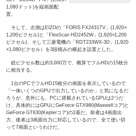
1,080ドット)を縦画面配
置。
そして、左側はEIZOの「FORIS FX2431TV」(1,920×
1,200ピクセル)と「FlexScan HD2452W」(1,920×1,200
ピクセル)、そして三菱電機の「RDT233WX-3D」(1,920
×1,080ピクセル）を3段積みの横起き設置とした。
総ピクセル数は約3,000万で、概算でフルHDの15枚分
に相当する。
1台のPCでフルHD15枚分の画面を表示しているので
「一体いくつのGPUで出力しているのか」と気になるだ
ろうが、意外にも、PCに搭載されているGPUは2つだ
け。具体的にはGPUにGeForce GTX980(Maxwellコア)と
GeForce GT630(Keplerコア)の2基だ。前者は4画面出
力、後者は3画面出力に対応しているので、全て使い切
って7画面というわけだ。