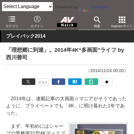
Powered by
Translate
AV Watch
動向
その他
カテゴリ
ログイン
検索
Impressサイト
プレイバック2014
「理想郷に到達」。2014年4K“多画面”ライフ by
西川善司
（2014/12/24 00:00）
リスト
2014年は、連載記事の大画面☆マニアがそうであった
ように、プライベートでも「4K」に明け暮れた1年であ
った。
まず、年初めにはシャー
プの業務用31型4Kディスプ