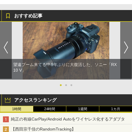
おすすめ記事
望遠ブーム来てる!? 9年ぶりに大復活した、ソニー「RX
10 V」
●
●
●
アクセスランキング
1時間
24時間
1週間
1カ月
純正の有線CarPlay/Android Autoをワイヤレス化するアダプタ
【西田宗千佳のRandomTracking】