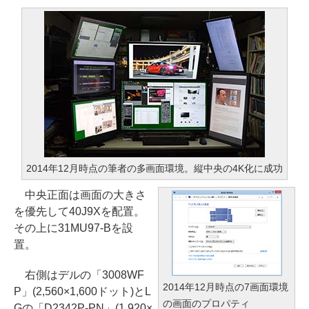
2014年12月時点の筆者の多画面環境。縦中央の4K化に成功
中央正面は画面の大きさ
を優先して40J9Xを配置。
その上に31MU97-Bを設
置。
右側はデルの「3008WF
2014年12月時点の7画面環境
P」(2,560×1,600ドット)とL
の画面のプロパティ
Gの「D2342P-PN」(1,920×