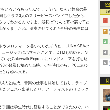
間でもいろいろあったんでしょうね。なんと舞台の幕
1
)。同じクラス3人のスリーピースバンドでしたから、
ってわかるんですよ。最初は“なんで幕の裏で?”と
上がりましたね。演奏させてくれた担任の先生には
ドやメロディーを書いていたそうだ。LUNA SEAの
ブミュージックにハマったことで、DTMも始める。父
たCakewalk Expressにバンドスコアを打ち込
95や98が普及し始めた当時、少年時代から、PC上のシ
たとは恐れ入る。
人4人と結成。音楽の仕事も開始しており、ライブ
音楽フェスへ出演したり、アーティストのリミック
う手順は学生時代に経験することができたので、い