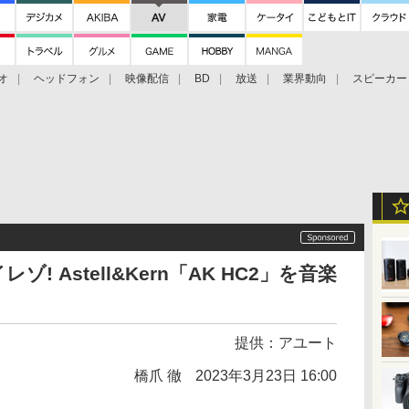
オ
ヘッドフォン
映像配信
BD
放送
業界動向
スピーカー
ェクタ
PS4
BDプレーヤー
映像配信
BD
 Astell&Kern「AK HC2」を音楽
提供：
アユート
橋爪 徹
2023年3月23日 16:00