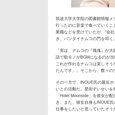
筑波大学大学院の図書館情報メデ
行ったのに音楽で食べていくこ
業職などを受けていたが、“会
き、バンダイナムコの門を叩く
「実は、ナムコの『塊魂』が大
語で歌モノがBGMになるのが
これが作れるナムコは楽しそう
たんです」。そこから、数々の
その一方で、INOUE氏の最近ホ
いとの活動だ。星街すいせいを知
「Hotel Moonside」を
き、また、彼女自身もINOUE
仕事をしたいと思っていたそう