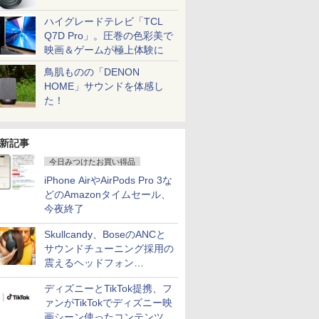
ハイグレードテレビ「TCL
Q7D Pro」。圧巻の色彩美で
映画＆ゲームが極上体験に
鳥肌ものの「DENON
HOME」サウンドを体感し
た！
新記事
今日みつけたお買い得品
iPhone AirやAirPods Pro 3な
どのAmazonタイムセール、
今夜終了
Skullcandy、BoseのANCと
サウンドチューニング採用の
震えるヘッドフォン
「Crusher 1080 ANC」
ディズニーとTikTok提携、フ
ァンがTikTokでディズニー映
画シーン使ったコンテンツ制