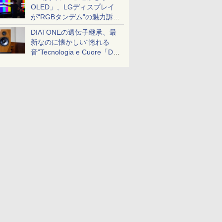
OLED」、LGディスプレイ
が“RGBタンデム”の魅力訴
求。液晶とのガチ比較も
DIATONEの遺伝子継承、最
新なのに懐かしい“惚れる
音”Tecnologia e Cuore「DS-
TC52B」を聴く