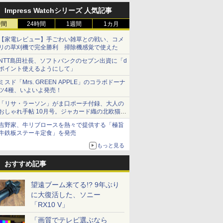
Impress Watchシリーズ 人気記事
時間
24時間
1週間
1カ月
【家電レビュー】手ごわい雑草との戦い、コメ
リの草刈機で完全勝利 掃除機感覚で使えた
NTT島田社長、ソフトバンクのセブン出資に「d
ポイント使えるようにして」
ミスド「Mrs. GREEN APPLE」のコラボドーナ
ツ4種、いよいよ発売！
「リサ・ラーソン」がま口ポーチ付録、大人の
おしゃれ手帖 10月号。ジャカード織の北欧猫デ
ザイン
吉野家、牛リブロースを熱々で提供する「極旨
牛鉄板ステーキ定食」を発売
もっと見る
おすすめ記事
望遠ブーム来てる!? 9年ぶり
に大復活した、ソニー
「RX10 V」
「画質でテレビ選ぶなら