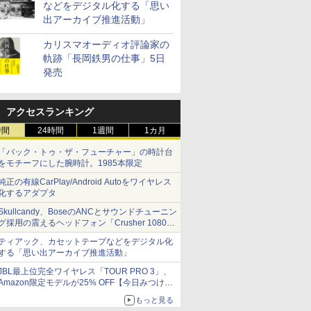
などをデジタル化する「思い
出アーカイブ推進活動」
カリスマオーディオ評論家の
軌跡「長岡鉄男の仕事」5日
発売
アクセスランキング
時間
24時間
1週間
1カ月
「バック・トゥ・ザ・フューチャー」の時計台
をモチーフにした腕時計。1985本限定
純正の有線CarPlay/Android Autoをワイヤレス
化するアダプタ
Skullcandy、BoseのANCとサウンドチューニン
グ採用の震えるヘッドフォン「Crusher 1080
ANC」
ティアック、カセットテープなどをデジタル化
する「思い出アーカイブ推進活動」
JBL最上位完全ワイヤレス「TOUR PRO 3」、
Amazon限定モデルが25% OFF【今日みつけた
お買い得品】
もっと見る