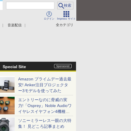
ログイン
Impress サイト
全カテゴリ
音楽配信
Special Site
Amazon プライムデー過去最
安! Anker注目プロジェクタ
ー3モデルを使ってみた
エントリーなのに脅威の実
力!「Osprey」Noble Audioワ
イヤレスイヤフォン4機種を
一気に聴く
ソニーミラーレス一眼の大特
集！ 見どころ記事まとめ