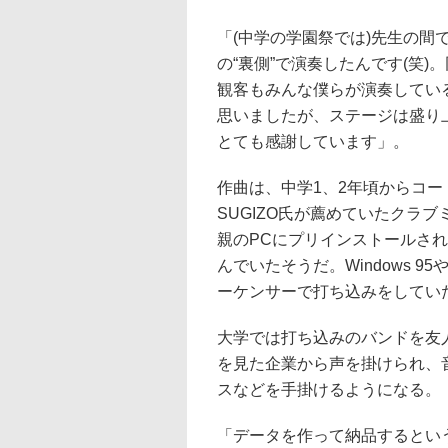
「(中学の学園祭では)先生の
の“裏側”で演奏したんです(笑
観客もみんな僕らが演奏している
思いましたが、ステージは盛り
とても感謝しています」。
作曲は、中学1、2年頃からコー
SUGIZO氏が薦めていたクラ
親のPCにプリインストールされてい
んでいたそうだ。Windows 
ーケンサーで打ち込みをしてい
大学では打ち込みのバンドを友
を見た企業から声を掛けられ、
スなどを手掛けるようになる。
「データを作って納品するとい