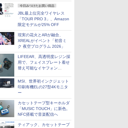
今日みつけたお買い得品
JBL最上位完全ワイヤレス
「TOUR PRO 3」、Amazon
限定モデルが25% OFF
現実の花火とARが融合、
XREALがイベント「初音ミ
ク 夜空プログラム 2026」
LIFEEAR、高透明度レジン採
用で、フェイスプレート着せ
替え可能なイヤフォン
「Nova Shell」
MSI、世界初インクジェット
印刷有機ELの27型4Kモニタ
ー
カセットテープ型キーホルダ
「MUSIC TOUCH」に新色。
NFC搭載で音楽配信へ
ティアック、カセットテープ