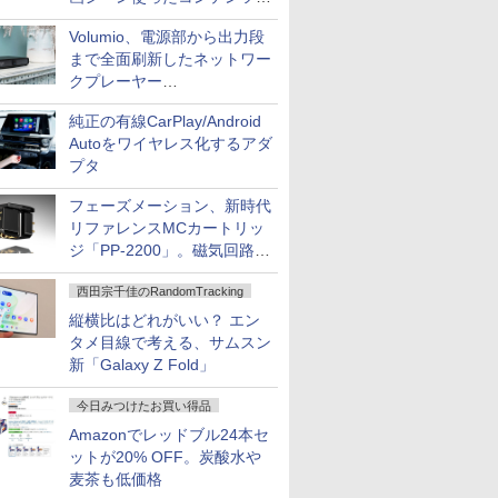
作、Disney+にも配信
Volumio、電源部から出力段
まで全面刷新したネットワー
クプレーヤー
「Primo（2026）」
純正の有線CarPlay/Android
Autoをワイヤレス化するアダ
プタ
フェーズメーション、新時代
リファレンスMCカートリッ
ジ「PP-2200」。磁気回路や
ハウジングを根本から見直し
西田宗千佳のRandomTracking
縦横比はどれがいい？ エン
タメ目線で考える、サムスン
新「Galaxy Z Fold」
今日みつけたお買い得品
Amazonでレッドブル24本セ
ットが20% OFF。炭酸水や
麦茶も低価格