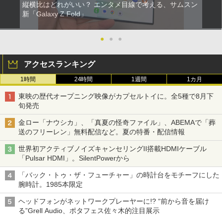
縦横比はどれがいい？ エンタメ目線で考える、サムスン
新「Galaxy Z Fold」
●
●
●
アクセスランキング
1時間
24時間
1週間
1カ月
東映の歴代オープニング映像がカプセルトイに。全5種で8月下
旬発売
金ロー「ナウシカ」、「真夏の怪奇ファイル」、ABEMAで「葬
送のフリーレン」無料配信など。夏の特番・配信情報
世界初アクティブノイズキャンセリングII搭載HDMIケーブル
「Pulsar HDMI」。SilentPowerから
「バック・トゥ・ザ・フューチャー」の時計台をモチーフにした
腕時計。1985本限定
ヘッドフォンがネットワークプレーヤーに!? “前から音を届け
る”Grell Audio、ポタフェス佐々木的注目展示