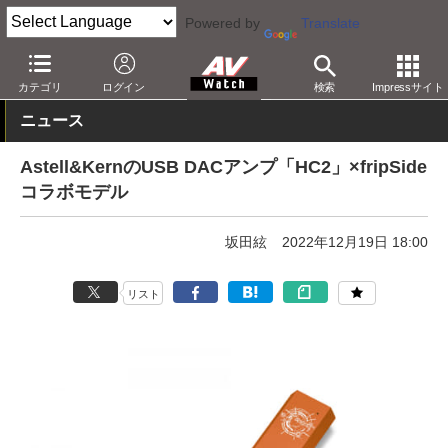
Powered by
Translate
AV Watch
製品
USB DAC
その他
カテゴリ
ログイン
検索
Impressサイト
ニュース
Astell&KernのUSB DACアンプ「HC2」×fripSide
コラボモデル
坂田絃
2022年12月19日 18:00
リスト