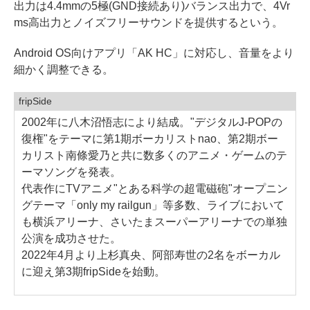
出力は4.4mmの5極(GND接続あり)バランス出力で、4Vr
ms高出力とノイズフリーサウンドを提供するという。
Android OS向けアプリ「AK HC」に対応し、音量をより
細かく調整できる。
fripSide
2002年に八木沼悟志により結成。"デジタルJ-POPの
復権"をテーマに第1期ボーカリストnao、第2期ボー
カリスト南條愛乃と共に数多くのアニメ・ゲームのテ
ーマソングを発表。
代表作にTVアニメ"とある科学の超電磁砲"オープニン
グテーマ「only my railgun」等多数、ライブにおいて
も横浜アリーナ、さいたまスーパーアリーナでの単独
公演を成功させた。
2022年4月より上杉真央、阿部寿世の2名をボーカル
に迎え第3期fripSideを始動。