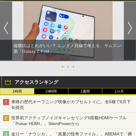
縦横比はどれがいい？ エンタメ目線で考える、サムスン
新「Galaxy Z Fold」
●
●
●
アクセスランキング
1時間
24時間
1週間
1カ月
東映の歴代オープニング映像がカプセルトイに。全5種で8月下
旬発売
世界初アクティブノイズキャンセリングII搭載HDMIケーブル
「Pulsar HDMI」。SilentPowerから
金ロー「ナウシカ」、「真夏の怪奇ファイル」、ABEMAで「葬