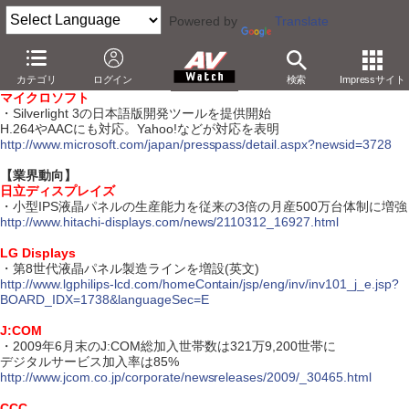
Powered by
Translate
【7月16日】
カテゴリ
ログイン
検索
Impressサイト
【ソフトウェア】
マイクロソフト
・Silverlight 3の日本語版開発ツールを提供開始
H.264やAACにも対応。Yahoo!などが対応を表明
http://www.microsoft.com/japan/presspass/detail.aspx?newsid=3728
【業界動向】
日立ディスプレイズ
・小型IPS液晶パネルの生産能力を従来の3倍の月産500万台体制に増強
http://www.hitachi-displays.com/news/2110312_16927.html
LG Displays
・第8世代液晶パネル製造ラインを増設(英文)
http://www.lgphilips-lcd.com/homeContain/jsp/eng/inv/inv101_j_e.jsp?
BOARD_IDX=1738&languageSec=E
J:COM
・2009年6月末のJ:COM総加入世帯数は321万9,200世帯に
デジタルサービス加入率は85%
http://www.jcom.co.jp/corporate/newsreleases/2009/_30465.html
CCC