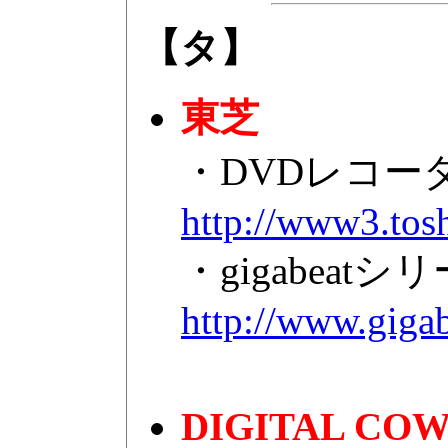
【タ】
東芝
・DVDレコーダ
http://www3.tos
・gigabeatシ
http://www.giga
DIGITAL CO