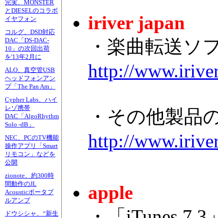
完実、MONSTER
とDIESELのコラボ
iriver japan
イヤフォン
コルグ、DSD対応
・楽曲転送ソフト「
DAC「DS-DAC-
10」の次回出荷
を'13年2月に
http://www.irive
ALO、真空管USB
ヘッドフォンアン
プ「The Pan Am」
Cypher Labs、ハイ
レゾ携帯
・その他製品
DAC「AlgoRhythm
Solo -dB」
http://www.iriver
NEC、PCのTV機能
操作アプリ「Smart
リモコン」などを
公開
zionote、約300時
間動作のJL
apple
Acousticポータブ
ルアンプ
・「iTunes 7.
ドウシシャ、“新生