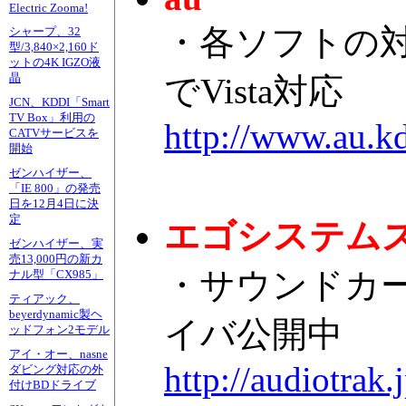
Electric Zooma!
・各ソフトの対応状
シャープ、32
型/3,840×2,160ド
ットの4K IGZO液
晶
でVista対応
JCN、KDDI「Smart
TV Box」利用の
http://www.au.k
CATVサービスを
開始
ゼンハイザー、
「IE 800」の発売
日を12月4日に決
定
エゴシステム
ゼンハイザー、実
売13,000円の新カ
・サウンドカード
ナル型「CX985」
ティアック、
beyerdynamic製ヘ
イバ公開中
ッドフォン2モデル
アイ・オー、nasne
http://audiotra
ダビング対応の外
付けBDドライブ