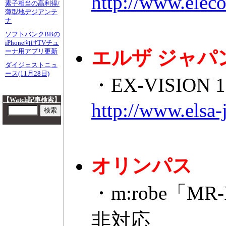
http://www.eleco
素子相当の高利得/
薄型地デジアンテ
ナ
ソフトバンクBBの
iPhone向けTVチュ
エルザ ジャパ
ーナ用アプリ更新
ダイジェストニュ
ース(11月28日)
・EX-VISIO
【Watch記事検索】
http://www.elsa-
オリンパス
・m:robe「M
非対応