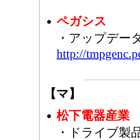
ペガシス
・アップデータで
http://tmpgenc.
【マ】
松下電器産業
・ドライブ製