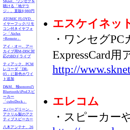
SKnet、ワンセグを
聴ける「地デラ
ジ」。直販8,980円
ATOMIC FLOYD、
エスケイネッ
イヤーフック/リモ
コン付きイヤフォ
ン「AirJax
・ワンセグPCカ
+Remote」
アイ・オー、アー
ExpressCa
カイブ用M-DISC対
応のBDドライブ
ティアック、PCM
http://www.skne
レコーダ「DR-
05」に新色ホワイ
ト追加
D&M、独sonoroの
Bluetooth/iPodスピ
ーカー
エレコム
「cuboDock」
エバーグリーン、
・スピーカーやU
アクリル製のアク
ティブスピーカー
八木アンテナ、26