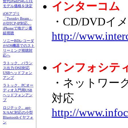
世代iPadの4G LTE
インターコム
モデル価格を決定
iOSアプリ
・CD/DVDイ
「Twonky Beam」
がDTCP-IP対応。
iPhoneで地デジ番
http://www.inter
組視聴
ソニーBDレコーダ
がiOS機器でのスト
リーミング視聴対
応へ
ラトック、バラン
インフォシテ
ス出力/DSD対応
USBヘッドフォン
アンプ
・ネットワーク
ラトック、PCオー
ディオ入門用USB
対応
ヘッドフォンアン
プ
ロジテック、apt-
http://www.info
X/AAC対応の小型
Bluetoothイヤフォ
ン