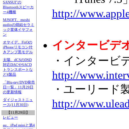
SANSUI”の
Bluetoothスピーカ
http://www.apple
ー4機種
MJSOFT、moshi
audioの焼結セラミ
ック筐体イヤフォ
ン
インタービデ
オヤイデ、FiiOの
iPhoneリモコン付
きアンプ黒モデル
・インタービ
太陽、dCSのDSD
対応DACやSACD
トランスポートな
http://www.inter
ど4製品
「Blu-ray/DVD発売
・ユーリード
日一覧」11月29日
の更新情報
http://www.ulea
ダイジェストニュ
ース(11月30日)
【11月29日】
レビュー
au、iPad miniと第4