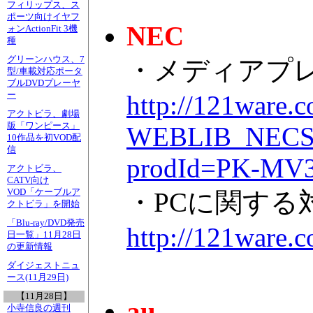
フィリップス、ス
ポーツ向けイヤフ
NEC
ォンActionFit 3機
種
グリーンハウス、7
・メディアプレー
型/車載対応ポータ
ブルDVDプレーヤ
ー
http://121war
アクトビラ、劇場
版「ワンピース」
WEBLIB_NECS_
10作品を初VOD配
信
prodId=PK-MV
アクトビラ、
CATV向け
VOD「ケーブルア
・PCに関する
クトビラ」を開始
「Blu-ray/DVD発売
http://121ware.c
日一覧」11月28日
の更新情報
ダイジェストニュ
ース(11月29日)
【11月28日】
au
小寺信良の週刊