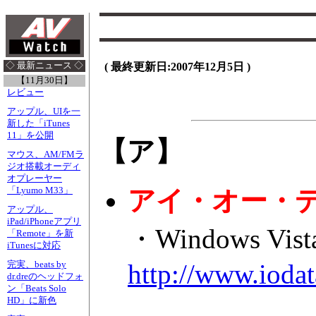
◇ 最新ニュース ◇
(
最終更新日:2007年12月5日
)
【11月30日】
レビュー
アップル、UIを一
新した「iTunes
11」を公開
【ア】
マウス、AM/FMラ
ジオ搭載オーディ
オプレーヤー
「Lyumo M33」
アイ・オー・
アップル、
iPad/iPhoneアプリ
・Windows 
「Remote」を新
iTunesに対応
http://www.iodat
完実、beats by
dr.dreのヘッドフォ
ン「Beats Solo
HD」に新色