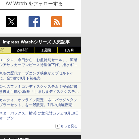
AV Watch をフォローする
Impress Watchシリーズ 人気記事
時間
24時間
1週間
1カ月
ユニクロ、今日から「お盆特別セール」。涼感
シアサッカーワンピース待望値下げ、撥水ギア
ショーツは1990円に
東映の歴代オープニング映像がカプセルトイ
に。全5種で8月下旬発売
令和のファミコンディスクシステム？安価に書
き換え可能なGB用「しましまディスクシステ
ム」
カルディ、オンライン限定「ネコバッグ＆タン
ブラーセット」を一般販売。7月の抽選販売の
当選無効分
スターバックス、横浜に“文化財カフェ”8月10日
オープン
もっと見る