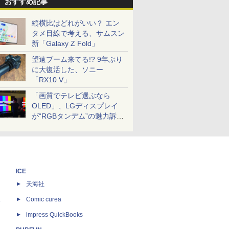
おすすめ記事
縦横比はどれがいい？ エン
タメ目線で考える、サムスン
新「Galaxy Z Fold」
望遠ブーム来てる!? 9年ぶり
に大復活した、ソニー
「RX10 V」
「画質でテレビ選ぶなら
OLED」、LGディスプレイ
が“RGBタンデム”の魅力訴
求。液晶とのガチ比較も
ICE
天海社
ス
Comic curea
impress QuickBooks