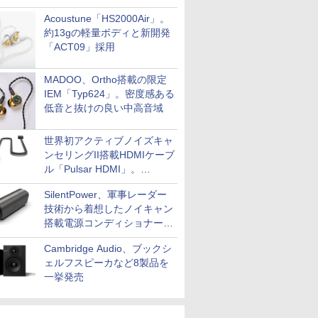
Acoustune「HS2000Air」。
約13gの軽量ボディと新開発
「ACT09」採用
MADOO、Ortho搭載の限定
IEM「Typ624」。密度感ある
低音と抜けの良い中高音域
世界初アクティブノイズキャ
ンセリングII搭載HDMIケーブ
ル「Pulsar HDMI」。
SilentPowerから
SilentPower、軍事レーダー
技術から着想したノイキャン
搭載電源コンディショナー
「AC iPurifier2」
Cambridge Audio、ブックシ
ェルフスピーカなど8製品を
一挙発売