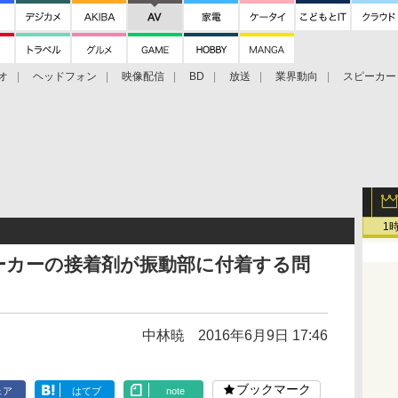
オ
ヘッドフォン
映像配信
BD
放送
業界動向
スピーカー
ェクタ
PS4
BDプレーヤー
映像配信
BD
1
ーカーの接着剤が振動部に付着する問
中林暁
2016年6月9日 17:46
ブックマーク
ェア
はてブ
note