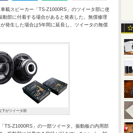
載スピーカー「TS-Z1000RS」のツイータ部に使
振動部に付着する場合があると発表した。無償修理
状が発生した場合は5年間に延長し、ツイータの無償
S。左下がツイータ部
「TS-Z1000RS」の一部ツイータ。振動板の内周部