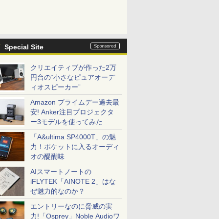
Special Site
クリエイティブが作った2万
円台の“小さなピュアオーデ
ィオスピーカー”
Amazon プライムデー過去最
安! Anker注目プロジェクタ
ー3モデルを使ってみた
「A&ultima SP4000T」の魅
力！ポケットに入るオーディ
オの醍醐味
AIスマートノートの
iFLYTEK「AINOTE 2」はな
ぜ魅力的なのか？
エントリーなのに脅威の実
力!「Osprey」Noble Audioワ