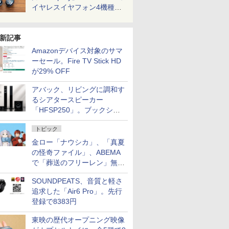
イヤレスイヤフォン4機種を
一気に聴く
新記事
Amazonデバイス対象のサマ
ーセール。Fire TV Stick HD
が29% OFF
アバック、リビングに調和す
るシアタースピーカー
「HFSP250」。ブックシェ
ルフはペア3万円以下
トピック
金ロー「ナウシカ」、「真夏
の怪奇ファイル」、ABEMA
で「葬送のフリーレン」無料
配信など。夏の特番・配信情
SOUNDPEATS、音質と軽さ
報
追求した「Air6 Pro」。先行
登録で8383円
東映の歴代オープニング映像