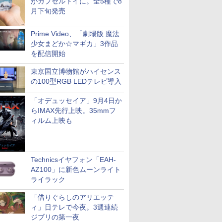
がカプセルトイに。全5種で8
月下旬発売
Prime Video、「劇場版 魔法
少女まどか☆マギカ」3作品
を配信開始
東京国立博物館がハイセンス
の100型RGB LEDテレビ導入
「オデュッセイア」9月4日か
らIMAX先行上映。35mmフ
ィルム上映も
Technicsイヤフォン「EAH-
AZ100」に新色ムーンライト
ライラック
「借りぐらしのアリエッテ
ィ」日テレで今夜。3週連続
ジブリの第一夜