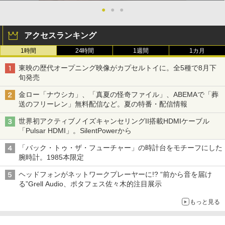
●
●
●
アクセスランキング
1時間
24時間
1週間
1カ月
東映の歴代オープニング映像がカプセルトイに。全5種で8月下
旬発売
金ロー「ナウシカ」、「真夏の怪奇ファイル」、ABEMAで「葬
送のフリーレン」無料配信など。夏の特番・配信情報
世界初アクティブノイズキャンセリングII搭載HDMIケーブル
「Pulsar HDMI」。SilentPowerから
「バック・トゥ・ザ・フューチャー」の時計台をモチーフにした
腕時計。1985本限定
ヘッドフォンがネットワークプレーヤーに!? “前から音を届け
る”Grell Audio、ポタフェス佐々木的注目展示
もっと見る