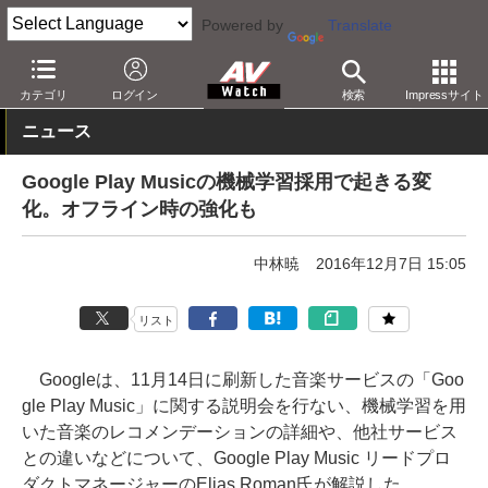
Powered by
Translate
AV Watch
コンテンツ・サービス
音楽配信
その他
カテゴリ
ログイン
検索
Impressサイト
ニュース
Google Play Musicの機械学習採用で起きる変
化。オフライン時の強化も
中林暁
2016年12月7日 15:05
リスト
Googleは、11月14日に刷新した音楽サービスの「Goo
gle Play Music」に関する説明会を行ない、機械学習を用
いた音楽のレコメンデーションの詳細や、他社サービス
との違いなどについて、Google Play Music リードプロ
ダクトマネージャーのElias Roman氏が解説した。