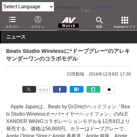
Powered by
Translate
AV Watch
製品
ヘッドフォン
Beats
カテゴリ
ログイン
検索
Impressサイト
ニュース
Beats Studio Wirelessに“ドープグレー”のアレキ
サンダーワンのコラボモデル
臼田勤哉
2016年12月8日 17:30
リスト
Apple Japanは、Beats by Dr.Dreのヘッドフォン「Bea
ts Studio Wirelessオーバーイヤーヘッドフォン」のALE
XANDER WANGコラボレーションモデルを12月8日より
発売する。価格は56,800円。カラーはドーブグレーで、
Apple Online StoreとApple 表参道、Apple 銀座、Apple