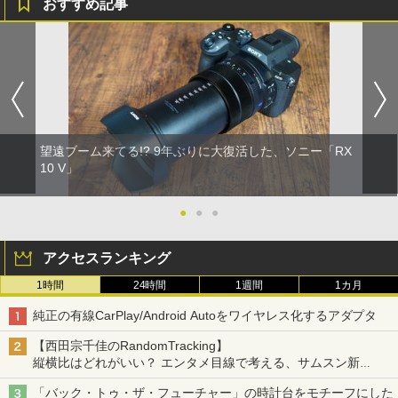
おすすめ記事
望遠ブーム来てる!? 9年ぶりに大復活した、ソニー「RX
10 V」
●
●
●
アクセスランキング
1時間
24時間
1週間
1カ月
純正の有線CarPlay/Android Autoをワイヤレス化するアダプタ
【西田宗千佳のRandomTracking】
縦横比はどれがいい？ エンタメ目線で考える、サムスン新
「Galaxy Z Fold」
「バック・トゥ・ザ・フューチャー」の時計台をモチーフにした