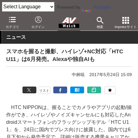
Powered by
Translate
AV Watch
製品
スマートフォン
カテゴリ
ログイン
検索
Impressサイト
ニュース
スマホを握ると撮影、ハイレゾ+NC対応「HTC
U11」は6月発売。Alexaや独自AIも
中林暁
2017年5月24日 15:09
リスト
HTC NIPPONは、握ることでカメラやアプリの起動/操
作ができ、ハイレゾやノイズキャンセルにも対応したAn
droidスマートフォンのフラッグシップモデル「HTC U1
1」を、24日に国内でプレス向けに披露した。国内では6
月下旬から発売予定で、詳細は販売する携帯キャリアか