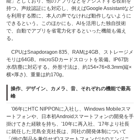
能」としており、他のアプリなどをアシストする役割を
持つ。声紋認証にも対応し、例えばGoogle Assistantなど
を利用する際に、本人の声でなければ動作しないように
できるという。このほかにも、AIを活用した独自技術
で、自動でアプリを省電力化するといった機能も備え
る。
CPUはSnapdoragon 835、RAMは4GB、ストレージメ
モリは64GB。microSDカードスロットを装備。IP67防
水/防塵に対応する。外形寸法は、約154×76×8.3mm(縦×
横×厚さ)、重量は約170g。
操作、デザイン、カメラ、音、それぞれの機能で最高
峰
'06年にHTC NIPPONに入社し、Windows Mobileスマ
ートフォンや、日本初Androidスマートフォンの開発を手
掛けてきた経験を持ち、'10年に再入社、'17年より社長
に就任した児島全克社長は、同社の開発体制について
「(他の製品を兼任せず)スマートフォンだけのエンジニ