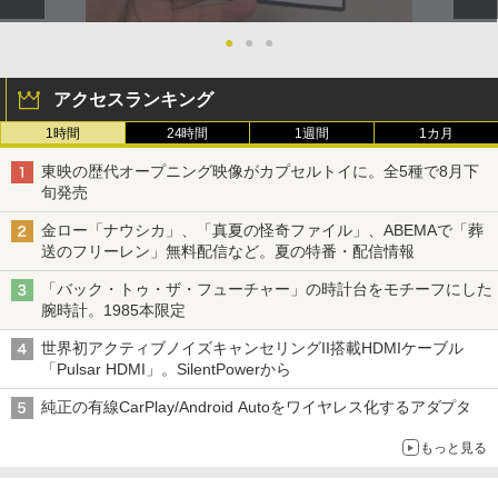
●
●
●
アクセスランキング
1時間
24時間
1週間
1カ月
東映の歴代オープニング映像がカプセルトイに。全5種で8月下
旬発売
金ロー「ナウシカ」、「真夏の怪奇ファイル」、ABEMAで「葬
送のフリーレン」無料配信など。夏の特番・配信情報
「バック・トゥ・ザ・フューチャー」の時計台をモチーフにした
腕時計。1985本限定
世界初アクティブノイズキャンセリングII搭載HDMIケーブル
「Pulsar HDMI」。SilentPowerから
純正の有線CarPlay/Android Autoをワイヤレス化するアダプタ
もっと見る