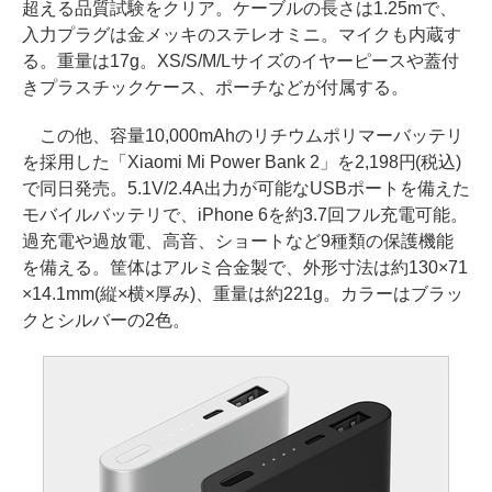
超える品質試験をクリア。ケーブルの長さは1.25mで、
入力プラグは金メッキのステレオミニ。マイクも内蔵す
る。重量は17g。XS/S/M/Lサイズのイヤーピースや蓋付
きプラスチックケース、ポーチなどが付属する。
この他、容量10,000mAhのリチウムポリマーバッテリ
を採用した「Xiaomi Mi Power Bank 2」を2,198円(税込)
で同日発売。5.1V/2.4A出力が可能なUSBポートを備えた
モバイルバッテリで、iPhone 6を約3.7回フル充電可能。
過充電や過放電、高音、ショートなど9種類の保護機能
を備える。筐体はアルミ合金製で、外形寸法は約130×71
×14.1mm(縦×横×厚み)、重量は約221g。カラーはブラッ
クとシルバーの2色。