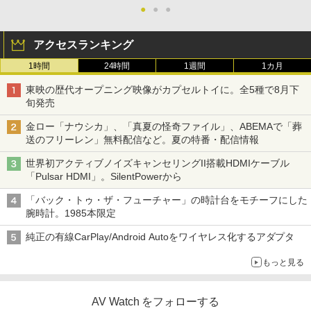
●
●
●
アクセスランキング
1時間
24時間
1週間
1カ月
東映の歴代オープニング映像がカプセルトイに。全5種で8月下
旬発売
金ロー「ナウシカ」、「真夏の怪奇ファイル」、ABEMAで「葬
送のフリーレン」無料配信など。夏の特番・配信情報
世界初アクティブノイズキャンセリングII搭載HDMIケーブル
「Pulsar HDMI」。SilentPowerから
「バック・トゥ・ザ・フューチャー」の時計台をモチーフにした
腕時計。1985本限定
純正の有線CarPlay/Android Autoをワイヤレス化するアダプタ
もっと見る
AV Watch をフォローする