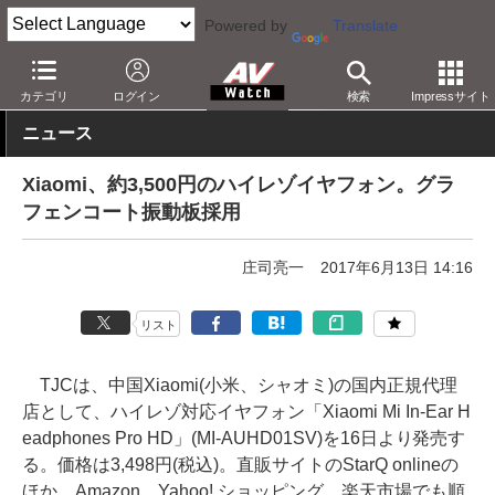
Powered by
Translate
AV Watch
製品
ヘッドフォン
その他
カテゴリ
ログイン
検索
Impressサイト
ニュース
Xiaomi、約3,500円のハイレゾイヤフォン。グラ
フェンコート振動板採用
庄司亮一
2017年6月13日 14:16
リスト
TJCは、中国Xiaomi(小米、シャオミ)の国内正規代理
店として、ハイレゾ対応イヤフォン「Xiaomi Mi In-Ear H
eadphones Pro HD」(MI-AUHD01SV)を16日より発売す
る。価格は3,498円(税込)。直販サイトのStarQ onlineの
ほか、Amazon、Yahoo! ショッピング、楽天市場でも順