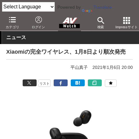
Powered by
Translate
AV Watch
製品
ヘッドフォン
その他
カテゴリ
ログイン
検索
Impressサイト
ニュース
Xiaomiの完全ワイヤレス、1月8日より順次発売
平山真子
2021年1月6日 20:00
リスト