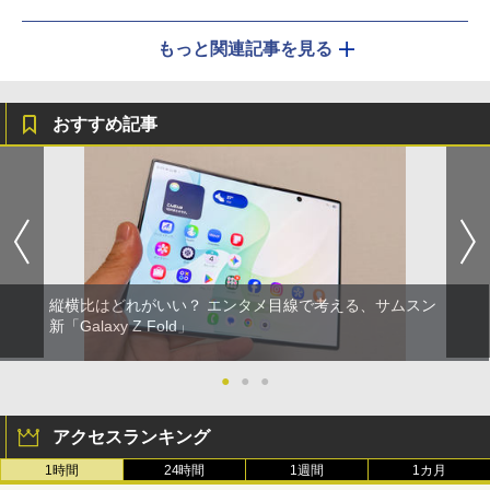
もっと関連記事を見る
おすすめ記事
縦横比はどれがいい？ エンタメ目線で考える、サムスン
新「Galaxy Z Fold」
●
●
●
アクセスランキング
1時間
24時間
1週間
1カ月