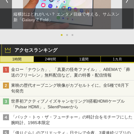
縦横比はどれがいい？ エンタメ目線で考える、サムスン
新「Galaxy Z Fold」
●
●
●
アクセスランキング
1時間
24時間
1週間
1カ月
金ロー「ナウシカ」、「真夏の怪奇ファイル」、ABEMAで「葬
送のフリーレン」無料配信など。夏の特番・配信情報
東映の歴代オープニング映像がカプセルトイに。全5種で8月下
旬発売
世界初アクティブノイズキャンセリングII搭載HDMIケーブル
「Pulsar HDMI」。SilentPowerから
「バック・トゥ・ザ・フューチャー」の時計台をモチーフにした
腕時計。1985本限定
「借りぐらしのアリエッティ」日テレで今夜。3週連続ジブリの