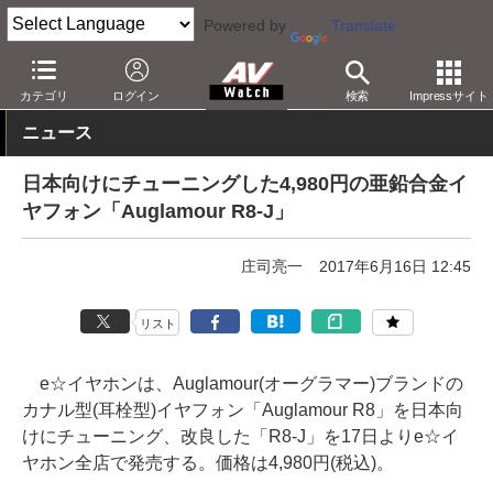
Powered by
Translate
AV Watch
製品
ヘッドフォン
その他
カテゴリ
ログイン
検索
Impressサイト
ニュース
日本向けにチューニングした4,980円の亜鉛合金イ
ヤフォン「Auglamour R8-J」
庄司亮一
2017年6月16日 12:45
リスト
e☆イヤホンは、Auglamour(オーグラマー)ブランドの
カナル型(耳栓型)イヤフォン「Auglamour R8」を日本向
けにチューニング、改良した「R8-J」を17日よりe☆イ
ヤホン全店で発売する。価格は4,980円(税込)。