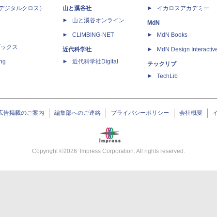
 X（デジタルクロス）
山と溪谷社
イカロスアカデミー
山と溪谷オンライン
MdN
CLIMBING-NET
MdN Books
ブックス
近代科学社
MdN Design Interactiv
ing
近代科学社Digital
テックリブ
TechLib
広告掲載のご案内
編集部へのご連絡
プライバシーポリシー
会社概要
Copyright ©
2026
Impress Corporation. All rights reserved.