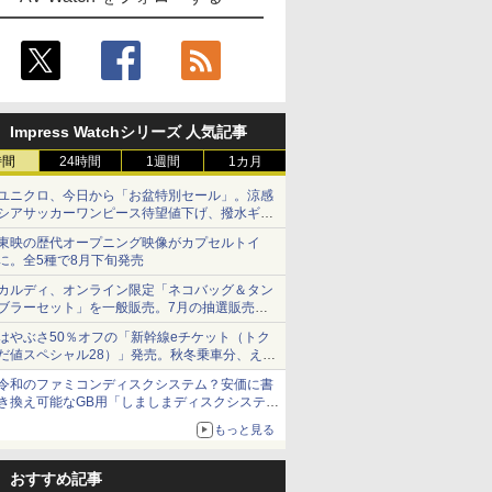
Impress Watchシリーズ 人気記事
時間
24時間
1週間
1カ月
ユニクロ、今日から「お盆特別セール」。涼感
シアサッカーワンピース待望値下げ、撥水ギア
ショーツは1990円に
東映の歴代オープニング映像がカプセルトイ
に。全5種で8月下旬発売
カルディ、オンライン限定「ネコバッグ＆タン
ブラーセット」を一般販売。7月の抽選販売の
当選無効分
はやぶさ50％オフの「新幹線eチケット（トク
だ値スペシャル28）」発売。秋冬乗車分、えき
ねっと限定
令和のファミコンディスクシステム？安価に書
き換え可能なGB用「しましまディスクシステ
ム」
もっと見る
おすすめ記事