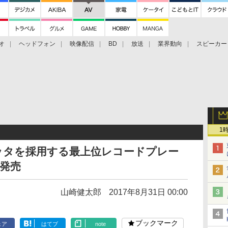
オ
ヘッドフォン
映像配信
BD
放送
業界動向
スピーカー
ェクタ
PS4
BDプレーヤー
映像配信
BD
1
のプラッタを採用する最上位レコードプレー
夏発売
山崎健太郎
2017年8月31日 00:00
ブックマーク
ェア
はてブ
note