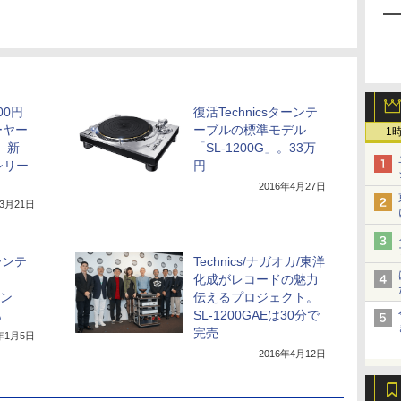
000円
復活Technicsターンテ
ーヤー
ーブルの標準モデル
1
」。新
「SL-1200G」。33万
Sシリー
円
2016年4月27日
年3月21日
ターンテ
Technics/ナガオカ/東洋
化成がレコードの魅力
アン
伝えるプロジェクト。
も
SL-1200GAEは30分で
完売
7年1月5日
2016年4月12日