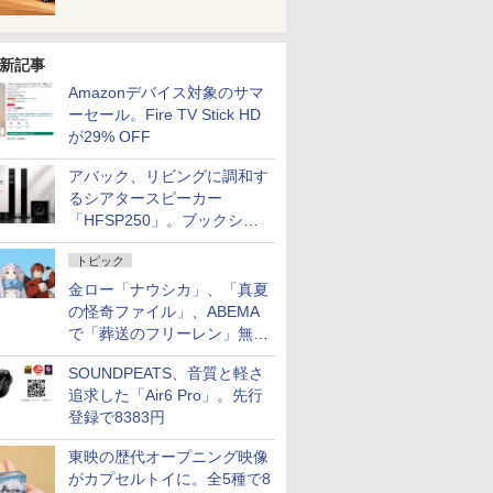
新記事
Amazonデバイス対象のサマ
ーセール。Fire TV Stick HD
が29% OFF
アバック、リビングに調和す
るシアタースピーカー
「HFSP250」。ブックシェ
ルフはペア3万円以下
トピック
金ロー「ナウシカ」、「真夏
の怪奇ファイル」、ABEMA
で「葬送のフリーレン」無料
配信など。夏の特番・配信情
SOUNDPEATS、音質と軽さ
報
追求した「Air6 Pro」。先行
登録で8383円
東映の歴代オープニング映像
がカプセルトイに。全5種で8