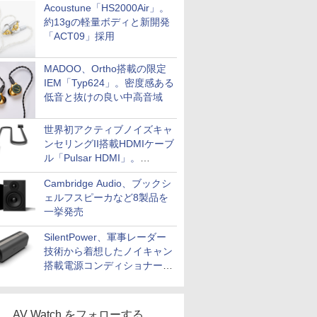
Acoustune「HS2000Air」。
約13gの軽量ボディと新開発
「ACT09」採用
MADOO、Ortho搭載の限定
IEM「Typ624」。密度感ある
低音と抜けの良い中高音域
世界初アクティブノイズキャ
ンセリングII搭載HDMIケーブ
ル「Pulsar HDMI」。
SilentPowerから
Cambridge Audio、ブックシ
ェルフスピーカなど8製品を
一挙発売
SilentPower、軍事レーダー
技術から着想したノイキャン
搭載電源コンディショナー
「AC iPurifier2」
AV Watch をフォローする