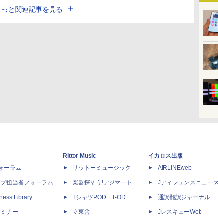
もっと関連記事を見る
Rittor Music
イカロス出版
dフォーラム
リットーミュージック
AIRLINEweb
ップ担当者フォーラム
楽器探そう!デジマート
Jディフェンスニュー
ness Library
TシャツPOD T-OD
通訳翻訳ジャーナル
セミナー
立東舎
JレスキューWeb