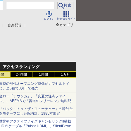
ログイン
Impress サイト
全カテゴリ
音楽配信
アクセスランキング
時間
24時間
1週間
1カ月
東映の歴代オープニング映像がカプセルトイ
に。全5種で8月下旬発売
金ロー「ナウシカ」、「真夏の怪奇ファイ
ル」、ABEMAで「葬送のフリーレン」無料配信
など。夏の特番・配信情報
「バック・トゥ・ザ・フューチャー」の時計台
をモチーフにした腕時計。1985本限定
世界初アクティブノイズキャンセリングII搭載
HDMIケーブル「Pulsar HDMI」。SilentPower
から