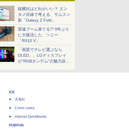
縦横比はどれがいい？ エン
タメ目線で考える、サムスン
新「Galaxy Z Fold」
望遠ブーム来てる!? 9年ぶり
に大復活した、ソニー
「RX10 V」
「画質でテレビ選ぶなら
OLED」、LGディスプレイ
が“RGBタンデム”の魅力訴
求。液晶とのガチ比較も
ICE
天海社
ス
Comic curea
impress QuickBooks
PUBFUN