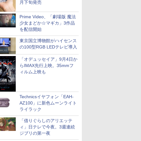
月下旬発売
Prime Video、「劇場版 魔法
少女まどか☆マギカ」3作品
を配信開始
東京国立博物館がハイセンス
の100型RGB LEDテレビ導入
「オデュッセイア」9月4日か
らIMAX先行上映。35mmフ
ィルム上映も
Technicsイヤフォン「EAH-
AZ100」に新色ムーンライト
ライラック
「借りぐらしのアリエッテ
ィ」日テレで今夜。3週連続
ジブリの第一夜