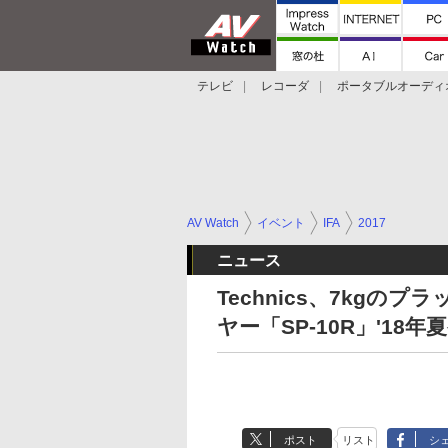
テレビ
レコーダ
ポータブルオーディ
スマートスピーカー
デジカメ
プロジ
AV Watch
イベント
IFA
2017
ニュース
Technics、7kg
ヤー「SP-10R」'18年
ポスト
リスト
シ