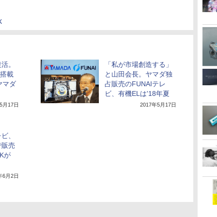
k
復活。
「私が市場創造する」
D搭載
と山田会長。ヤマダ独
ヤマダ
占販売のFUNAIテレ
ビ、有機ELは'18年夏
年5月17日
2017年5月17日
レビ、
で販売
Kが
7年6月2日