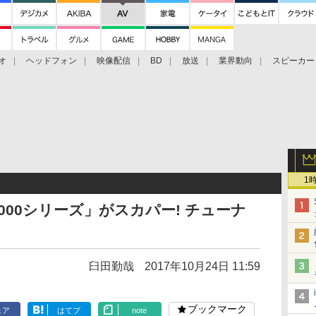
オ
ヘッドフォン
映像配信
BD
放送
業界動向
スピーカー
ェクタ
PS4
BDプレーヤー
映像配信
BD
1
6000シリーズ」がスカパー! チューナ
臼田勤哉
2017年10月24日 11:59
ブックマーク
ェア
はてブ
note