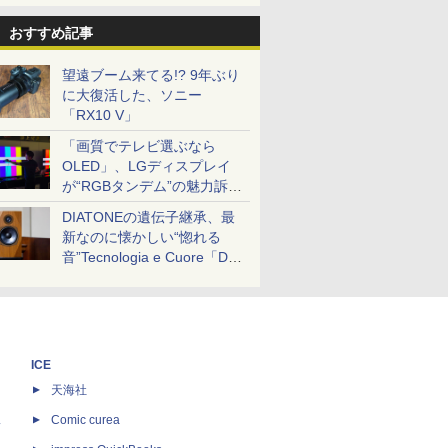
おすすめ記事
望遠ブーム来てる!? 9年ぶり
に大復活した、ソニー
「RX10 V」
「画質でテレビ選ぶなら
OLED」、LGディスプレイ
が“RGBタンデム”の魅力訴
求。液晶とのガチ比較も
DIATONEの遺伝子継承、最
新なのに懐かしい“惚れる
音”Tecnologia e Cuore「DS-
TC52B」を聴く
ICE
天海社
ス
Comic curea