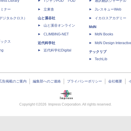
ness Library
TシャツPOD T-OD
通訳翻訳ジャーナル
セミナー
立東舎
JレスキューWeb
 X（デジタルクロス）
山と溪谷社
イカロスアカデミー
山と溪谷オンライン
MdN
CLIMBING-NET
MdN Books
ブックス
近代科学社
MdN Design Interactiv
ing
近代科学社Digital
テックリブ
TechLib
広告掲載のご案内
編集部へのご連絡
プライバシーポリシー
会社概要
Copyright ©
2026
Impress Corporation. All rights reserved.