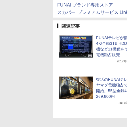
FUNAI ブランド専用ストア
スカパー! プレミアムサービス Lin
関連記事
FUNAIテレビが
4K/全録3TB HD
機など11機種を
電機独占販売
2017
復活のFUNAIテ
ヤマダ電機独占
開始。55型全録4
269,800円
201