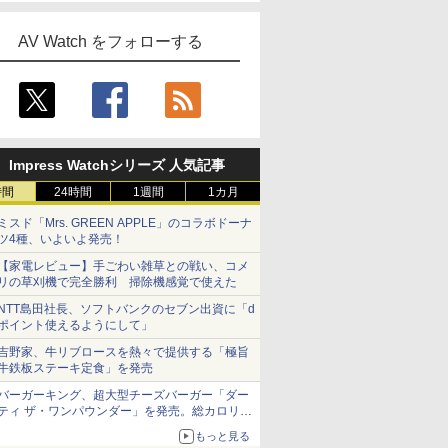
AV Watch をフォローする
Impress Watchシリーズ 人気記事
時間
24時間
1週間
1カ月
ミスド「Mrs. GREEN APPLE」のコラボドーナ
ツ4種、いよいよ発売！
【家電レビュー】手ごわい雑草との戦い、コメ
リの草刈機で完全勝利 掃除機感覚で使えた
NTT島田社長、ソフトバンクのセブン出資に「d
ポイント使えるようにして」
吉野家、牛リブロースを熱々で提供する「極旨
牛鉄板ステーキ定食」を発売
バーガーキング、超大型チーズバーガー「ダー
ティ ザ・ワンパウンダー」を発売。総カロリー
約1656kcal、総重量約527g！
もっと見る