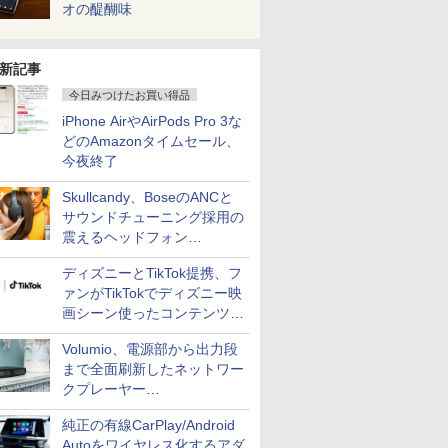
オの醍醐味
新記事
今日みつけたお買い得品
iPhone AirやAirPods Pro 3な
どのAmazonタイムセール、
今夜終了
Skullcandy、BoseのANCと
サウンドチューニング採用の
震えるヘッドフォン
「Crusher 1080 ANC」
ディズニーとTikTok提携、フ
ァンがTikTokでディズニー映
画シーン使ったコンテンツ制
作、Disney+にも配信
Volumio、電源部から出力段
まで全面刷新したネットワー
クプレーヤー
「Primo（2026）」
純正の有線CarPlay/Android
Autoをワイヤレス化するアダ