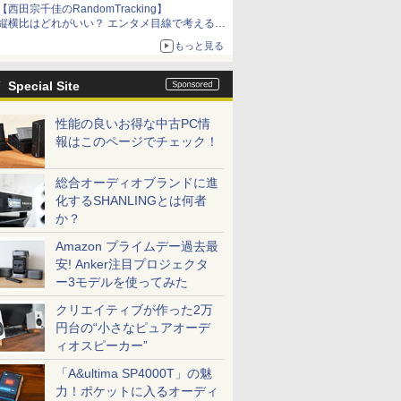
【西田宗千佳のRandomTracking】
縦横比はどれがいい？ エンタメ目線で考える、
サムスン新「Galaxy Z Fold」
もっと見る
Special Site
性能の良いお得な中古PC情
報はこのページでチェック！
総合オーディオブランドに進
化するSHANLINGとは何者
か？
Amazon プライムデー過去最
安! Anker注目プロジェクタ
ー3モデルを使ってみた
クリエイティブが作った2万
円台の“小さなピュアオーデ
ィオスピーカー”
「A&ultima SP4000T」の魅
力！ポケットに入るオーディ