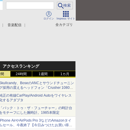
ログイン
Impress サイト
全カテゴリ
音楽配信
アクセスランキング
時間
24時間
1週間
1カ月
Skullcandy、BoseのANCとサウンドチューニン
グ採用の震えるヘッドフォン「Crusher 1080
ANC」
純正の有線CarPlay/Android Autoをワイヤレス
化するアダプタ
「バック・トゥ・ザ・フューチャー」の時計台
をモチーフにした腕時計。1985本限定
iPhone AirやAirPods Pro 3などのAmazonタイ
ムセール、今夜終了【今日みつけたお買い得
品】