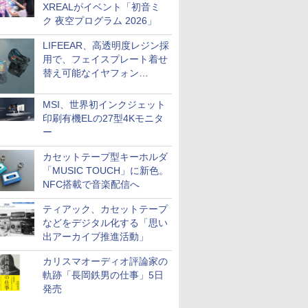
XREALがイベント「初音ミ
ク 夜空プログラム 2026」
LIFEEAR、高透明度レジン採
用で、フェイスプレート着せ
替え可能なイヤフォン
「Nova Shell」
MSI、世界初インクジェット
印刷有機ELの27型4Kモニタ
ー
カセットテープ型キーホルダ
「MUSIC TOUCH」に新色。
NFC搭載で音楽配信へ
ティアック、カセットテープ
などをデジタル化する「思い
出アーカイブ推進活動」
カリスマオーディオ評論家の
軌跡「長岡鉄男の仕事」5日
発売