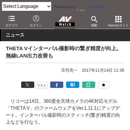
Powered by
Translate
AV Watch
製品
360度カメラ
カテゴリ
ログイン
検索
Impressサイト
ニュース
THETA Vインターバル撮影時の繋ぎ精度が向上。
無線LAN出力改善も
庄司亮一
2017年11月14日 11:38
リスト
リコーは14日、360度全天球カメラの4K対応モデル
「THETA V」のファームウェアをVer.1.11.1にアップデ
ート。インターバル撮影時のスティッチ(繋ぎ)精度の向
上などを行なう。