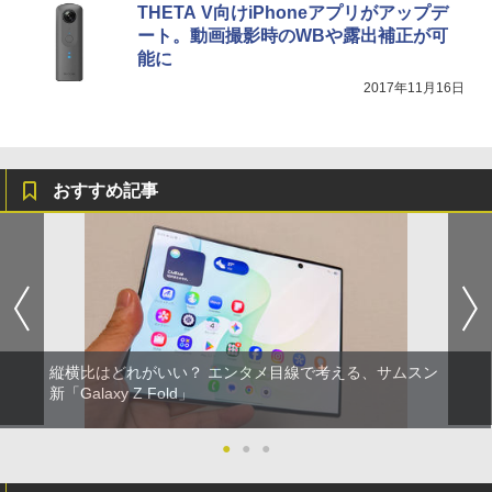
THETA V向けiPhoneアプリがアップデ
ート。動画撮影時のWBや露出補正が可
能に
2017年11月16日
おすすめ記事
縦横比はどれがいい？ エンタメ目線で考える、サムスン
新「Galaxy Z Fold」
●
●
●