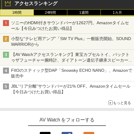
アクセスランキング
1時間
24時間
1週間
1カ月
ソニーのHDMI付きサウンドバーが12627円。Amazonタイムセ
ール【今日みつけたお買い得品】
小型な“テレビ用アンプ”「SW TV Plus」一般販売開始。SOUND
WARRIORから
【AV Watchアクセスランキング】東宝カプセルトイ、バックト
ゥザフューチャー腕時計、ダイアトーン遺伝子継承スピーカー
('26年8月3日～9日)
FIIOのスティック型DAP「Snowsky ECHO NANO」、Amazonで
販売中
JBL“リア分離”サウンドバーが21% OFF。Amazonタイムセール
【今日みつけたお買い得品】
もっと見る
AV Watch をフォローする