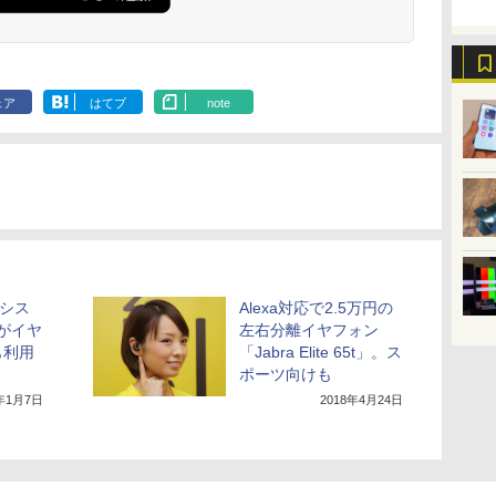
ェア
はてブ
note
アシス
Alexa対応で2.5万円の
」がイヤ
左右分離イヤフォン
も利用
「Jabra Elite 65t」。ス
ポーツ向けも
8年1月7日
2018年4月24日