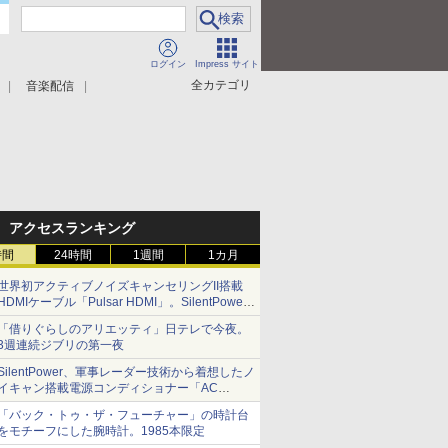
ログイン
Impress サイト
全カテゴリ
音楽配信
アクセスランキング
時間
24時間
1週間
1カ月
世界初アクティブノイズキャンセリングII搭載
HDMIケーブル「Pulsar HDMI」。SilentPower
から
「借りぐらしのアリエッティ」日テレで今夜。
3週連続ジブリの第一夜
SilentPower、軍事レーダー技術から着想したノ
イキャン搭載電源コンディショナー「AC
iPurifier2」
「バック・トゥ・ザ・フューチャー」の時計台
をモチーフにした腕時計。1985本限定