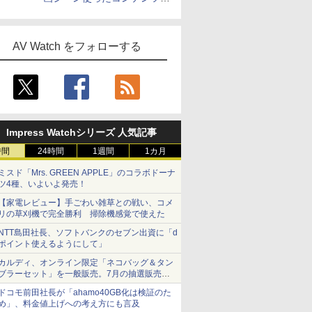
作、Disney+にも配信
AV Watch をフォローする
Impress Watchシリーズ 人気記事
時間
24時間
1週間
1カ月
ミスド「Mrs. GREEN APPLE」のコラボドーナ
ツ4種、いよいよ発売！
【家電レビュー】手ごわい雑草との戦い、コメ
リの草刈機で完全勝利 掃除機感覚で使えた
NTT島田社長、ソフトバンクのセブン出資に「d
ポイント使えるようにして」
カルディ、オンライン限定「ネコバッグ＆タン
ブラーセット」を一般販売。7月の抽選販売の
当選無効分
ドコモ前田社長が「ahamo40GB化は検証のた
め」、料金値上げへの考え方にも言及