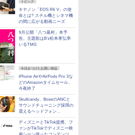
トピック
キヤノン「EOS R6 V」の使
命とは? スチル機とシネマ機
の間に広がる動画ニーズ
9月公開「八つ墓村」本予
告。主題歌はB'z松本孝弘率
いるTMG
今日みつけたお買い得品
iPhone AirやAirPods Pro 3な
どのAmazonタイムセール、
今夜終了
Skullcandy、BoseのANCと
サウンドチューニング採用の
震えるヘッドフォン
「Crusher 1080 ANC」
ディズニーとTikTok提携、フ
ァンがTikTokでディズニー映
画シーン使ったコンテンツ制