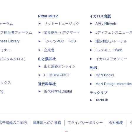
Rittor Music
イカロス出版
dフォーラム
リットーミュージック
AIRLINEweb
ップ担当者フォーラム
楽器探そう!デジマート
Jディフェンスニュー
ness Library
TシャツPOD T-OD
通訳翻訳ジャーナル
セミナー
立東舎
JレスキューWeb
 X（デジタルクロス）
山と溪谷社
イカロスアカデミー
山と溪谷オンライン
MdN
CLIMBING-NET
MdN Books
ブックス
近代科学社
MdN Design Interactiv
ing
近代科学社Digital
テックリブ
TechLib
広告掲載のご案内
編集部へのご連絡
プライバシーポリシー
会社概要