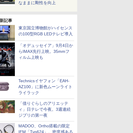
なままに剛性を向上
新記事
東京国立博物館がハイセンス
の100型RGB LEDテレビ導入
「オデュッセイア」9月4日か
らIMAX先行上映。35mmフ
ィルム上映も
Technicsイヤフォン「EAH-
AZ100」に新色ムーンライト
ライラック
「借りぐらしのアリエッテ
ィ」日テレで今夜。3週連続
ジブリの第一夜
MADOO、Ortho搭載の限定
IEM「Typ624」。密度感ある