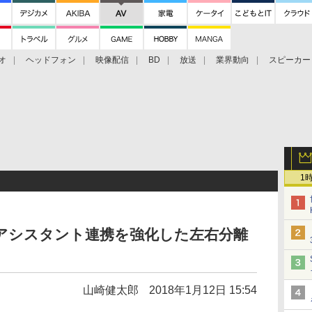
オ
ヘッドフォン
映像配信
BD
放送
業界動向
スピーカー
ェクタ
PS4
BDプレーヤー
映像配信
BD
1
ど音声アシスタント連携を強化した左右分離
山崎健太郎
2018年1月12日 15:54