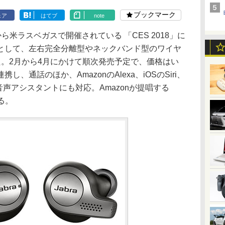
ブックマーク
ェア
はてブ
note
から米ラスベガスで開催されている 「CES 2018」に
製品として、左右完全分離型やネックバンド型のワイヤ
た。2月から4月にかけて順次発売予定で、価格はい
、通話のほか、AmazonのAlexa、iOSのSiri、
いった音声アシスタントにも対応。Amazonが提唱する
なる。