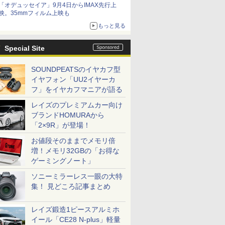
「オデュッセイア」9月4日からIMAX先行上
映。35mmフィルム上映も
もっと見る
Special Site
SOUNDPEATSのイヤカフ型
イヤフォン「UU2イヤーカ
フ」をイヤカフマニアが語る
レイズのプレミアムカー向け
ブランドHOMURAから
「2×9R」が登場！
お値段そのままでメモリ倍
増！メモリ32GBの「お得な
ゲーミングノート」
ソニーミラーレス一眼の大特
集！ 見どころ記事まとめ
レイズ鍛造1ピースアルミホ
イール「CE28 N-plus」軽量