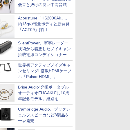
低音と抜けの良い中高音域
Acoustune「HS2000Air」。
約13gの軽量ボディと新開発
「ACT09」採用
SilentPower、軍事レーダー
技術から着想したノイキャン
搭載電源コンディショナー
「AC iPurifier2」
世界初アクティブノイズキャ
ンセリングII搭載HDMIケーブ
ル「Pulsar HDMI」。
SilentPowerから
Brise Audio“究極ポータブル
オーディオFUGAKU”に10周
年記念モデル。経路を
NISHIKIで統一。400万円
Cambridge Audio、ブックシ
ェルフスピーカなど8製品を
一挙発売