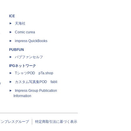
ICE
天海社
ス
Comic curea
impress QuickBooks
PUBFUN
パブファンセルフ
IPGネットワーク
TシャツPOD pTa.shop
カスタム写真集POD fabli
e
Impress Group Publication
Information
インプレスグループ
特定商取引法に基づく表示