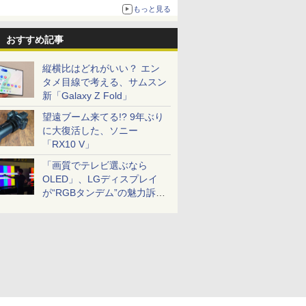
もっと見る
おすすめ記事
縦横比はどれがいい？ エン
タメ目線で考える、サムスン
新「Galaxy Z Fold」
望遠ブーム来てる!? 9年ぶり
に大復活した、ソニー
「RX10 V」
「画質でテレビ選ぶなら
OLED」、LGディスプレイ
が“RGBタンデム”の魅力訴
求。液晶とのガチ比較も