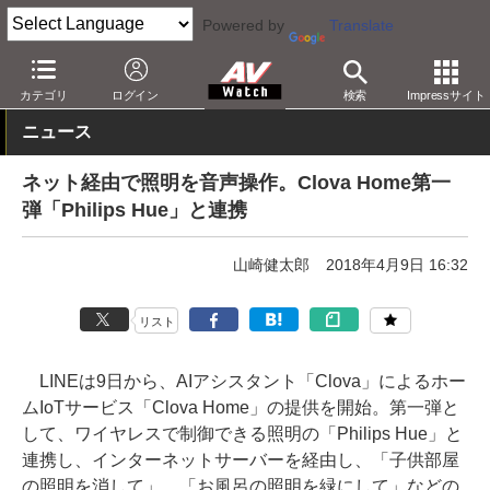
Powered by
Translate
AV Watch
製品
スマートスピーカー
Clova
カテゴリ
ログイン
検索
Impressサイト
ニュース
ネット経由で照明を音声操作。Clova Home第一
弾「Philips Hue」と連携
山崎健太郎
2018年4月9日 16:32
リスト
LINEは9日から、AIアシスタント「Clova」によるホー
ムIoTサービス「Clova Home」の提供を開始。第一弾と
して、ワイヤレスで制御できる照明の「Philips Hue」と
連携し、インターネットサーバーを経由し、「子供部屋
の照明を消して」、「お風呂の照明を緑にして」などの