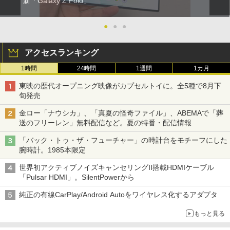
新「Galaxy Z Fold」
●
●
●
アクセスランキング
1時間
24時間
1週間
1カ月
東映の歴代オープニング映像がカプセルトイに。全5種で8月下
旬発売
金ロー「ナウシカ」、「真夏の怪奇ファイル」、ABEMAで「葬
送のフリーレン」無料配信など。夏の特番・配信情報
「バック・トゥ・ザ・フューチャー」の時計台をモチーフにした
腕時計。1985本限定
世界初アクティブノイズキャンセリングII搭載HDMIケーブル
「Pulsar HDMI」。SilentPowerから
純正の有線CarPlay/Android Autoをワイヤレス化するアダプタ
もっと見る