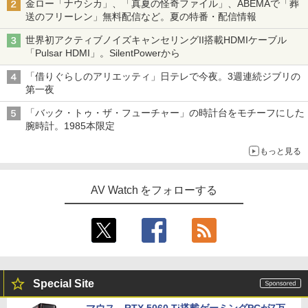
金ロー「ナウシカ」、「真夏の怪奇ファイル」、ABEMAで「葬
送のフリーレン」無料配信など。夏の特番・配信情報
世界初アクティブノイズキャンセリングII搭載HDMIケーブル
「Pulsar HDMI」。SilentPowerから
「借りぐらしのアリエッティ」日テレで今夜。3週連続ジブリの
第一夜
「バック・トゥ・ザ・フューチャー」の時計台をモチーフにした
腕時計。1985本限定
もっと見る
AV Watch をフォローする
Special Site