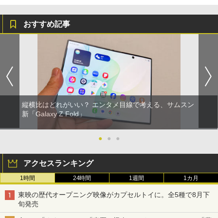
おすすめ記事
縦横比はどれがいい？ エンタメ目線で考える、サムスン
新「Galaxy Z Fold」
●
●
●
アクセスランキング
1時間
24時間
1週間
1カ月
東映の歴代オープニング映像がカプセルトイに。全5種で8月下
旬発売