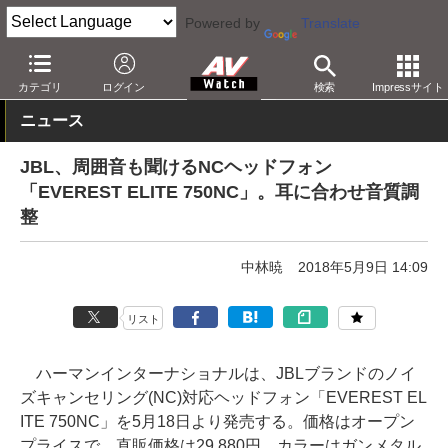
Powered by
Translate
AV Watch
製品
ヘッドフォン
JBL
カテゴリ
ログイン
検索
Impressサイト
ニュース
JBL、周囲音も聞けるNCヘッドフォン
「EVEREST ELITE 750NC」。耳に合わせ音質調
整
中林暁
2018年5月9日 14:09
リスト
ハーマンインターナショナルは、JBLブランドのノイ
ズキャンセリング(NC)対応ヘッドフォン「EVEREST EL
ITE 750NC」を5月18日より発売する。価格はオープン
プライスで、直販価格は29,880円。カラーはガンメタル