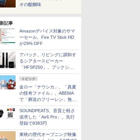
オの醍醐味
新記事
Amazonデバイス対象のサマ
ーセール。Fire TV Stick HD
が29% OFF
アバック、リビングに調和す
るシアタースピーカー
「HFSP250」。ブックシェ
ルフはペア3万円以下
トピック
金ロー「ナウシカ」、「真夏
の怪奇ファイル」、ABEMA
で「葬送のフリーレン」無料
配信など。夏の特番・配信情
SOUNDPEATS、音質と軽さ
報
追求した「Air6 Pro」。先行
登録で8383円
東映の歴代オープニング映像