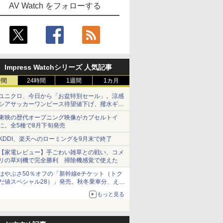
AV Watch をフォローする
Impress Watchシリーズ 人気記事
時間
24時間
1週間
1カ月
ユニクロ、今日から「お盆特別セール」。涼感
シアサッカーワンピース待望値下げ、撥水ギア
ショーツは1990円に
東映の歴代オープニング映像がカプセルトイ
に。全5種で8月下旬発売
KDDI、楽天へのローミングを9月末で終了
【家電レビュー】手ごわい雑草との戦い、コメ
リの草刈機で完全勝利 掃除機感覚で使えた
はやぶさ50％オフの「新幹線eチケット（トク
だ値スペシャル28）」発売。秋冬乗車分、えき
ねっと限定
もっと見る