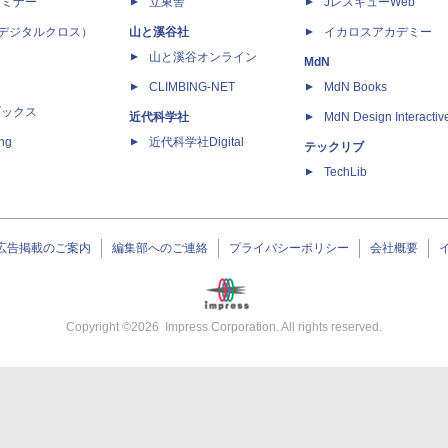
セミナー
立東舎
JレスキューWeb
 X（デジタルクロス）
山と溪谷社
イカロスアカデミー
山と溪谷オンライン
MdN
CLIMBING-NET
MdN Books
ブックス
近代科学社
MdN Design Interactiv
ing
近代科学社Digital
テックリブ
TechLib
広告掲載のご案内
編集部へのご連絡
プライバシーポリシー
会社概要
Copyright ©
2026
Impress Corporation. All rights reserved.