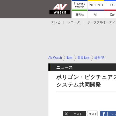
テレビ
レコーダ
ポータブルオーディ
スマートスピーカー
デジカメ
プロジ
AV Watch
動向
業界動向
経営/IR
ニュース
ポリゴン・ピクチュアズ
システム共同開発
ポスト
リスト
シ