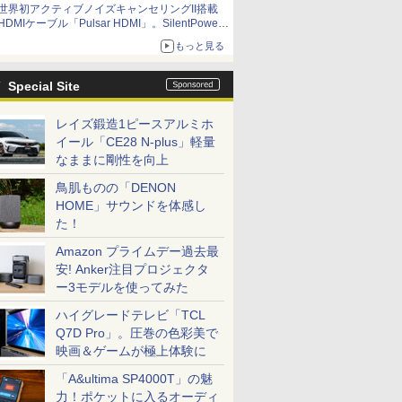
世界初アクティブノイズキャンセリングII搭載
HDMIケーブル「Pulsar HDMI」。SilentPower
から
もっと見る
Special Site
レイズ鍛造1ピースアルミホ
イール「CE28 N-plus」軽量
なままに剛性を向上
鳥肌ものの「DENON
HOME」サウンドを体感し
た！
Amazon プライムデー過去最
安! Anker注目プロジェクタ
ー3モデルを使ってみた
ハイグレードテレビ「TCL
Q7D Pro」。圧巻の色彩美で
映画＆ゲームが極上体験に
「A&ultima SP4000T」の魅
力！ポケットに入るオーディ