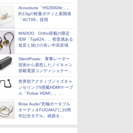
Acoustune「HS2000Air」。
約13gの軽量ボディと新開発
「ACT09」採用
MADOO、Ortho搭載の限定
IEM「Typ624」。密度感ある
低音と抜けの良い中高音域
SilentPower、軍事レーダー
技術から着想したノイキャン
搭載電源コンディショナー
「AC iPurifier2」
世界初アクティブノイズキャ
ンセリングII搭載HDMIケーブ
ル「Pulsar HDMI」。
SilentPowerから
Brise Audio“究極ポータブル
オーディオFUGAKU”に10周
年記念モデル。経路を
NISHIKIで統一。400万円