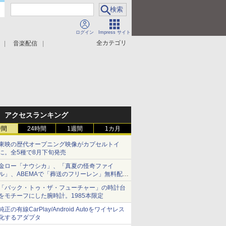
ログイン
Impress サイト
全カテゴリ
音楽配信
アクセスランキング
時間
24時間
1週間
1カ月
東映の歴代オープニング映像がカプセルトイ
に。全5種で8月下旬発売
金ロー「ナウシカ」、「真夏の怪奇ファイ
ル」、ABEMAで「葬送のフリーレン」無料配信
など。夏の特番・配信情報
「バック・トゥ・ザ・フューチャー」の時計台
をモチーフにした腕時計。1985本限定
純正の有線CarPlay/Android Autoをワイヤレス
化するアダプタ