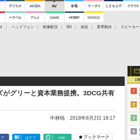
オ
ヘッドフォン
映像配信
BD
放送
業界動向
スピーカー
ェクタ
PS4
BDプレーヤー
映像配信
BD
1
がグリーと資本業務提携。3DCG共有
中林暁
2018年8月2日 18:17
ブックマーク
ェア
はてブ
note