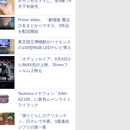
がカプセルトイに。全5種で8
月下旬発売
Prime Video、「劇場版 魔法
少女まどか☆マギカ」3作品
を配信開始
東京国立博物館がハイセンス
の100型RGB LEDテレビ導入
「オデュッセイア」9月4日か
らIMAX先行上映。35mmフ
ィルム上映も
Technicsイヤフォン「EAH-
AZ100」に新色ムーンライト
ライラック
「借りぐらしのアリエッテ
ィ」日テレで今夜。3週連続
ジブリの第一夜