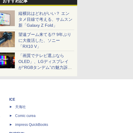
おすすめ記事
縦横比はどれがいい？ エン
タメ目線で考える、サムスン
新「Galaxy Z Fold」
望遠ブーム来てる!? 9年ぶり
に大復活した、ソニー
「RX10 V」
「画質でテレビ選ぶなら
OLED」、LGディスプレイ
が“RGBタンデム”の魅力訴
求。液晶とのガチ比較も
ICE
天海社
ス
Comic curea
impress QuickBooks