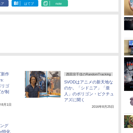
ェア
はてブ
note
ズ新作
西田宗千佳のRandomTracking
s:
SVODはアニメの新天地な
をポリゴ
のか。「シドニア」「亜
ズが制
人」のポリゴン・ピクチュ
アズに聞く
8年8月1日
2016年8月25日
キング
er特化